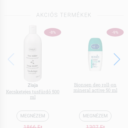
AKCIÓS TERMÉKEK
-8%
-9%
Bionsen deo roll-on
Ziaja
mineral active 50 ml
Kecsketejes tusfürdő 500
ml
MEGNÉZEM
MEGNÉZEM
1866 Ft
1307 Ft