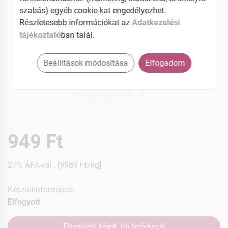
szabás) egyéb cookie-kat engedélyezhet.
Részletesebb információkat az
Adatkezelési
tájékoztató
ban talál.
Beállítások módosítása
Elfogadom
949 Ft
27% ÁFÁ-val , [9989 Ft/kg]
Készletinformáció:
Elfogyott
Értesítést kérek, ha beérkezik