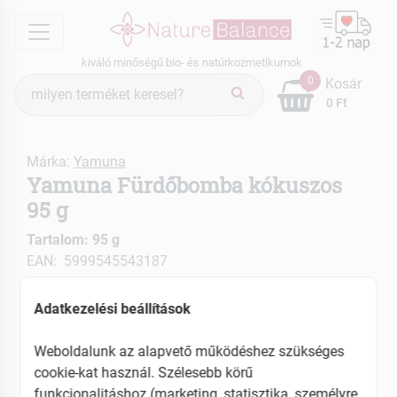
menu
kiváló minőségű bio- és natúrkozmetikumok
Termék
0
Kosár
keresés
0 Ft
Márka:
Yamuna
Yamuna Fürdőbomba kókuszos
95 g
Tartalom: 95 g
EAN: 5999545543187
Adatkezelési beállítások
Weboldalunk az alapvető működéshez szükséges
cookie-kat használ. Szélesebb körű
funkcionalitáshoz (marketing, statisztika, személyre