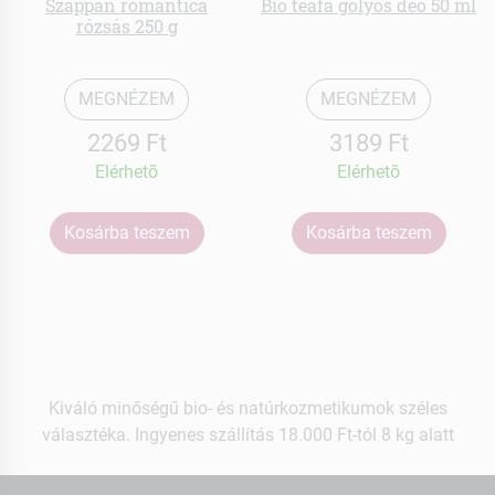
Szappan romantica
Bio teafa golyós deo 50 ml
rózsás 250 g
MEGNÉZEM
MEGNÉZEM
2269 Ft
3189 Ft
Elérhetõ
Elérhetõ
Kosárba teszem
Kosárba teszem
Kiváló minőségű bio- és natúrkozmetikumok széles
választéka. Ingyenes szállítás 18.000 Ft-tól 8 kg alatt