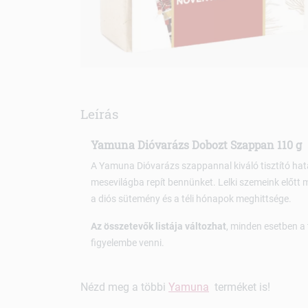
Leírás
Yamuna Dióvarázs Dobozt Szappan 110 g
A Yamuna Dióvarázs szappannal kiváló tisztító hatás
mesevilágba repít bennünket. Lelki szemeink előtt
a diós sütemény és a téli hónapok meghittsége.
Az összetevők listája változhat
, minden esetben a
figyelembe venni.
Nézd meg a többi
Yamuna
terméket is!