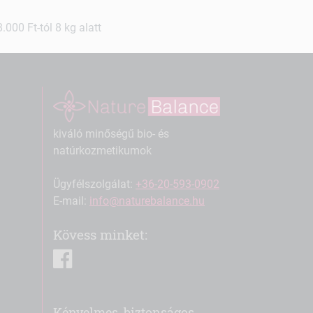
000 Ft-tól 8 kg alatt
kiváló minőségű bio- és
natúrkozmetikumok
Ügyfélszolgálat:
+36-20-593-0902
E-mail:
info@naturebalance.hu
Kövess minket:
facebook
Kényelmes, biztonságos