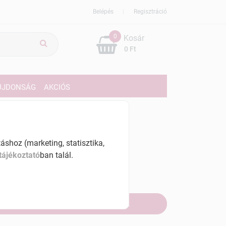
Belépés
Regisztráció
0
Kosár
0 Ft
ÚJDONSÁG
AKCIÓS
379 Ft
% ÁFÁ-val , [12536 Ft/kg]
shoz (marketing, statisztika,
tájékoztató
ban talál.
szletinformáció:
fogyott
Értesítést kérek, ha beérkezik