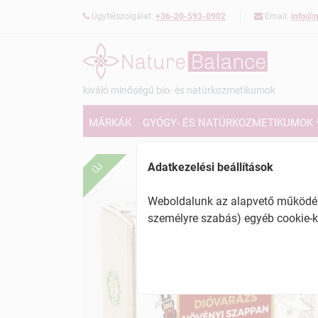
Ügyfélszolgálat:
+36-20-593-0902
Email:
info@n
kiváló minőségű bio- és natúrkozmetikumok
MÁRKÁK
GYÓGY- ÉS NATÚRKOZMETIKUMOK
Adatkezelési beállítások
ÚJ
Weboldalunk az alapvető működésh
személyre szabás) egyéb cookie-k