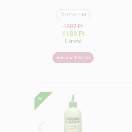
MEGNÉZEM
1307 Ft
1189 Ft
Elérhetõ
Kosárba teszem
ÚJ