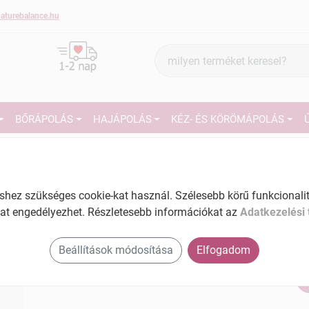
aturebalance.hu
Termék
keresés
BŐRÁPOLÁS
HAJÁPOLÁS
KÉZ- ÉS KÖRÖMÁPOLÁS
1
Márka:
Yamuna
Yamuna dióvarázs dobozos
szappan 110 g
27
ez szükséges cookie-kat használ. Szélesebb körű funkcionalitá
at engedélyezhet. Részletesebb információkat az
Adatkezelési 
Tartalom: 110 g
Ké
EAN: 5999545551762
El
Beállítások módosítása
Elfogadom