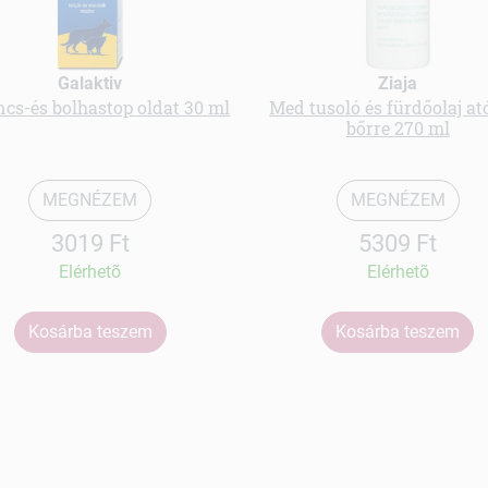
Galaktiv
Ziaja
ncs-és bolhastop oldat 30 ml
Med tusoló és fürdőolaj at
bőrre 270 ml
MEGNÉZEM
MEGNÉZEM
3019 Ft
5309 Ft
Elérhetõ
Elérhetõ
Kosárba teszem
Kosárba teszem