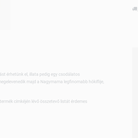
t érhetünk el, illata pedig egy csodálatos
 megelevenedik majd a Nagymama legfinomabb hókiflije,
 termék címkéjén lévő összetevő listát érdemes