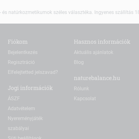
 és natúrkozmetikumok széles választéka. Ingyenes szállítás 18.
Fiókom
Hasznos információk
Bejelentkezés
Aktuális ajánlatok
Regisztráció
Blog
Elfelejtetted jelszavad?
naturebalance.hu
Jogi információk
Rólunk
ÁSZF
Kapcsolat
Adatvételem
Nyereményjáték
szabályai
Süti beállítások