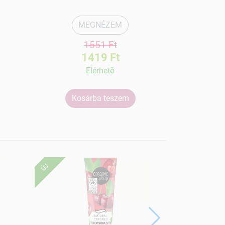
MEGNÉZEM
1551 Ft
1419 Ft
Elérhetõ
Kosárba teszem
Ko
ÚJ