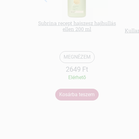
Subrina recept hajszesz hajhullás
ellen 200 ml
Kulla
MEGNÉZEM
2649 Ft
Elérhetõ
Kosárba teszem