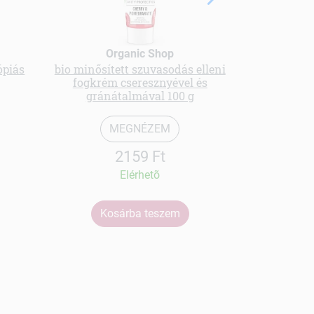
Organic Shop
ópiás
bio minősített szuvasodás elleni
Aromaterápi
fogkrém cseresznyével és
gránátalmával 100 g
MEGNÉZEM
2159 Ft
Elérhetõ
Kosárba teszem
Ko