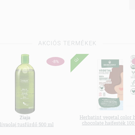
AKCIÓS TERMÉKEK
ÚJ
-8%
Herbatint vegetal color 
Ziaja
chocolate hajfesték 100
lívaolaj tusfürdő 500 ml