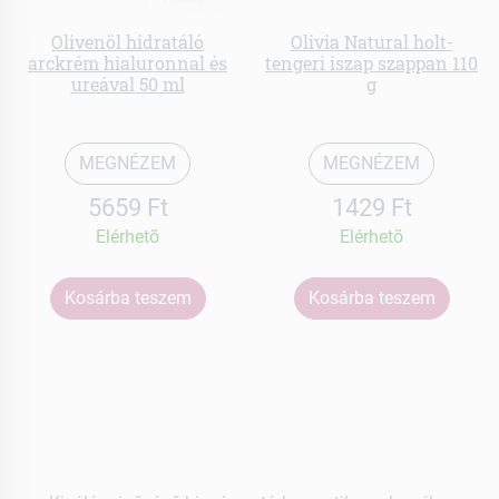
Olivenöl hidratáló
Olivia Natural holt-
arckrém hialuronnal és
tengeri iszap szappan 110
ureával 50 ml
g
MEGNÉZEM
MEGNÉZEM
5659 Ft
1429 Ft
Elérhetõ
Elérhetõ
Kosárba teszem
Kosárba teszem