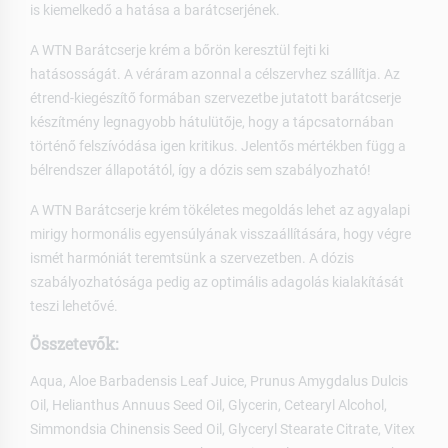
is kiemelkedő a hatása a barátcserjének.
A WTN Barátcserje krém a bőrön keresztül fejti ki
hatásosságát. A véráram azonnal a célszervhez szállítja. Az
étrend-kiegészítő formában szervezetbe jutatott barátcserje
készítmény legnagyobb hátulütője, hogy a tápcsatornában
történő felszívódása igen kritikus. Jelentős mértékben függ a
bélrendszer állapotától, így a dózis sem szabályozható!
A WTN Barátcserje krém tökéletes megoldás lehet az agyalapi
mirigy hormonális egyensúlyának visszaállítására, hogy végre
ismét harmóniát teremtsünk a szervezetben. A dózis
szabályozhatósága pedig az optimális adagolás kialakítását
teszi lehetővé.
Összetevők:
Aqua, Aloe Barbadensis Leaf Juice, Prunus Amygdalus Dulcis
Oil, Helianthus Annuus Seed Oil, Glycerin, Cetearyl Alcohol,
Simmondsia Chinensis Seed Oil, Glyceryl Stearate Citrate, Vitex