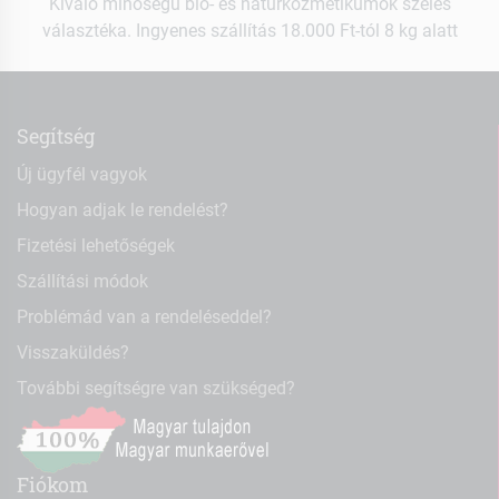
Kiváló minőségű bio- és natúrkozmetikumok széles
választéka. Ingyenes szállítás 18.000 Ft-tól 8 kg alatt
Segítség
Új ügyfél vagyok
Hogyan adjak le rendelést?
Fizetési lehetőségek
Szállítási módok
Problémád van a rendeléseddel?
Visszaküldés?
További segítségre van szükséged?
Fiókom