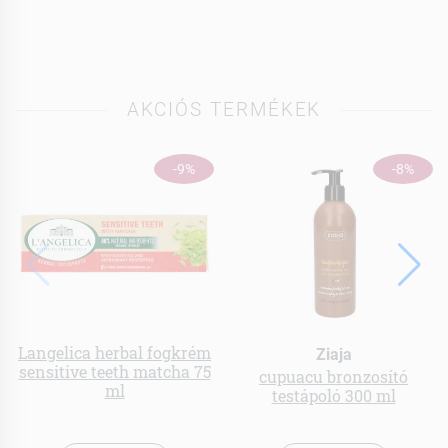
AKCIÓS TERMÉKEK
-9%
-8%
Langelica herbal fogkrém
Ziaja
sensitive teeth matcha 75
cupuacu bronzosító
ml
testápoló 300 ml