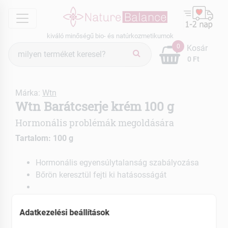
menu
kiváló minőségű bio- és natúrkozmetikumok
Termék
0
Kosár
keresés
0 Ft
Márka:
Wtn
Wtn Barátcserje krém 100 g
Hormonális problémák megoldására
Tartalom: 100 g
Hormonális egyensúlytalanság szabályozása
Bőrön keresztül fejti ki hatásosságát
EAN: 5999564170296
Adatkezelési beállítások