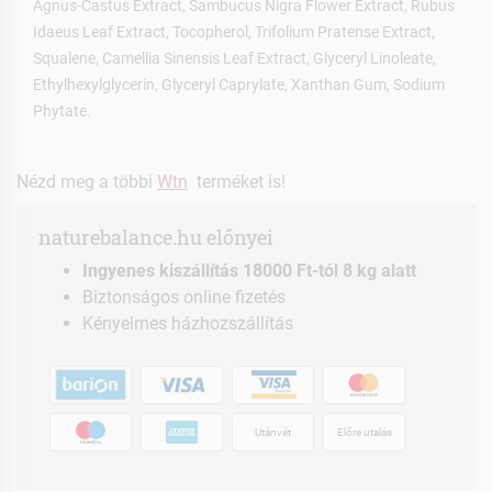
Agnus-Castus Extract, Sambucus Nigra Flower Extract, Rubus
Idaeus Leaf Extract, Tocopherol, Trifolium Pratense Extract,
Squalene, Camellia Sinensis Leaf Extract, Glyceryl Linoleate,
Ethylhexylglycerin, Glyceryl Caprylate, Xanthan Gum, Sodium
Phytate.
Nézd meg a többi
Wtn
terméket is!
naturebalance.hu előnyei
Ingyenes kiszállítás 18000 Ft-tól 8 kg alatt
Biztonságos online fizetés
Kényelmes házhozszállítás
Utánvét
Előre utalás