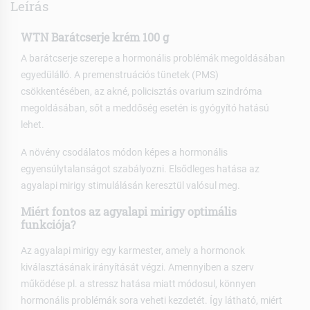
Leírás
WTN Barátcserje krém 100 g
A barátcserje szerepe a hormonális problémák megoldásában
egyedülálló. A premenstruációs tünetek (PMS)
csökkentésében, az akné, policisztás ovarium szindróma
megoldásában, sőt a meddőség esetén is gyógyító hatású
lehet.
A növény csodálatos módon képes a hormonális
egyensúlytalanságot szabályozni. Elsődleges hatása az
agyalapi mirigy stimulálásán keresztül valósul meg.
Miért fontos az agyalapi mirigy optimális
funkciója?
Az agyalapi mirigy egy karmester, amely a hormonok
kiválasztásának irányítását végzi. Amennyiben a szerv
működése pl. a stressz hatása miatt módosul, könnyen
hormonális problémák sora veheti kezdetét. Így látható, miért