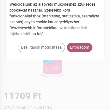
Weboldalunk az alapvető működéshez szükséges
cookie-kat használ. Szélesebb körű
funkcionalitáshoz (marketing, statisztika, személyre
szabás) egyéb cookie-kat engedélyezhet.
Részletesebb információkat az
Adatkezelési
tájékoztató
ban talál.
Beállítások módosítása
Elfogadom
11709 Ft
27% ÁFÁ-val , [117090 Ft/kg]