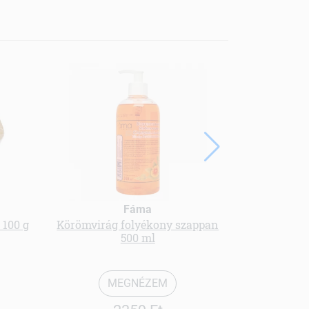
Fáma
 100 g
Körömvirág folyékony szappan
Cell-lite en
500 ml
MEGNÉZEM