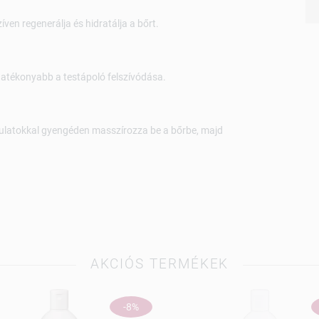
ven regenerálja és hidratálja a bőrt.
hatékonyabb a testápoló felszívódása.
zdulatokkal gyengéden masszírozza be a bőrbe, majd
AKCIÓS TERMÉKEK
-8%