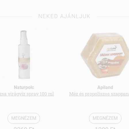
NEKED AJÁNLJUK
Naturpolc
Apiland
zsa virágvíz spray 100 ml
Méz és propoliszos szappan
MEGNÉZEM
MEGNÉZEM