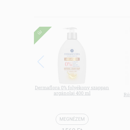
ÚJ
Dermaflora 0% folyékony szappan
argánolaj 400 ml
Ró
MEGNÉZEM