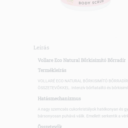
Leírás
Vollare Eco Natural Bőrkisimító Bőrradír
Termékleírás
VOLLARÉ ECO NATURAL BŐRKISIMÍTÓ BŐRRADÍR
ÖSSZETEVŐKKEL. Intenzív bőrfiatalító és bőrkisimí
Hatásmechanizmus
A nagy szemcsés cukorkristályok hatékonyan és gyor
bársonyosan puhává válik. Emellett serkentik a vér
Összetevők