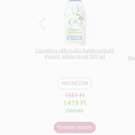
Langelica officinalis hab&tusfürdő
gyapot-white musk 500 ml
Ke
MEGNÉZEM
1551 Ft
1419 Ft
Elérhetõ
Kosárba teszem