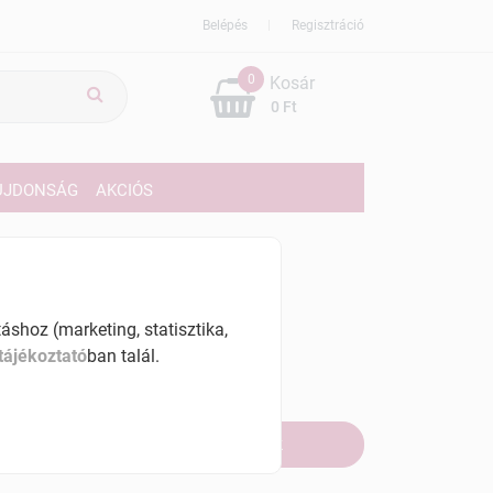
Belépés
Regisztráció
0
Kosár
0 Ft
ÚJDONSÁG
AKCIÓS
419 Ft
% ÁFÁ-val , [6307 Ft/l]
shoz (marketing, statisztika,
tájékoztató
ban talál.
szletinformáció:
fogyott
Értesítést kérek, ha beérkezik