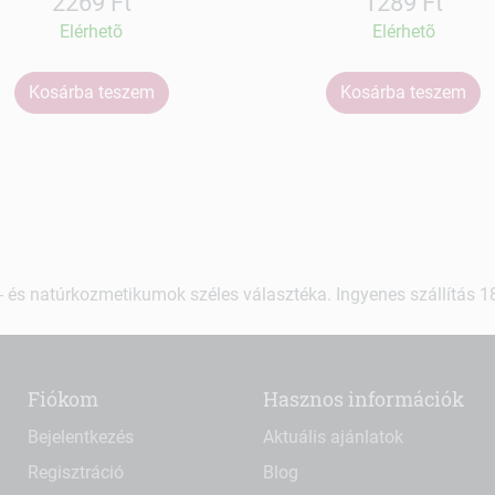
2269 Ft
1289 Ft
Elérhetõ
Elérhetõ
Kosárba teszem
Kosárba teszem
 és natúrkozmetikumok széles választéka. Ingyenes szállítás 18.
Fiókom
Hasznos információk
Bejelentkezés
Aktuális ajánlatok
Regisztráció
Blog