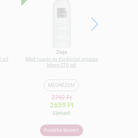
Ziaja
0 ml
Med tusoló és fürdőolaj atópiás
cupuacu bro
bőrre 270 ml
MEGNÉZEM
2792 Ft
2659 Ft
Elérhetõ
Kosárba teszem
Ko