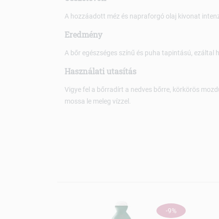
A hozzáadott méz és napraforgó olaj kivonat intenzí
Eredmény
A bőr egészséges színű és puha tapintású, ezáltal 
Használati utasítás
Vigye fel a bőrradírt a nedves bőrre, körkörös mo
mossa le meleg vízzel.
-9%