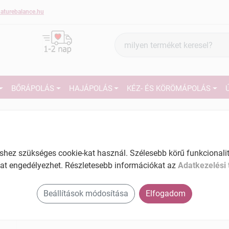
aturebalance.hu
Termék
keresés
BŐRÁPOLÁS
HAJÁPOLÁS
KÉZ- ÉS KÖRÖMÁPOLÁS
1
Vollare eco natural bőrkisimító bőrradír 99%-
ban természetes összetevőkkel 225 ml
Tartalom: 225 ml
27
ez szükséges cookie-kat használ. Szélesebb körű funkcionalitá
EAN: 5902026647694
at engedélyezhet. Részletesebb információkat az
Adatkezelési 
Ké
El
Beállítások módosítása
Elfogadom