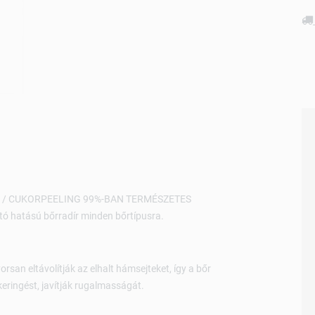
 / CUKORPEELING 99%-BAN TERMÉSZETES
tó hatású bőrradír minden bőrtípusra.
san eltávolítják az elhalt hámsejteket, így a bőr
keringést, javítják rugalmasságát.