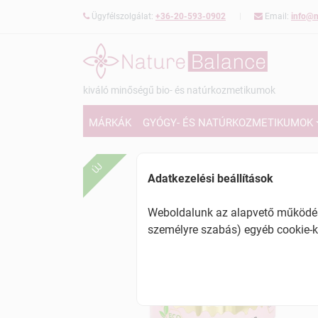
Ügyfélszolgálat:
+36-20-593-0902
Email:
info@n
kiváló minőségű bio- és natúrkozmetikumok
MÁRKÁK
GYÓGY- ÉS NATÚRKOZMETIKUMOK
ÚJ
Adatkezelési beállítások
Weboldalunk az alapvető működésh
személyre szabás) egyéb cookie-k