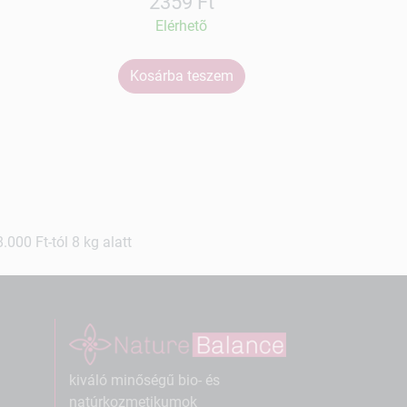
2359 Ft
Elérhetõ
Kosárba teszem
Ko
000 Ft-tól 8 kg alatt
kiváló minőségű bio- és
natúrkozmetikumok