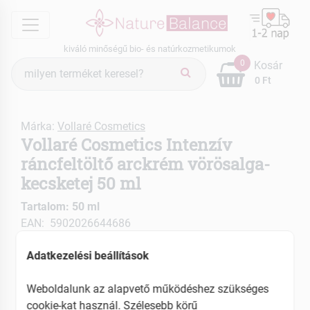
menu
kiváló minőségű bio- és natúrkozmetikumok
Termék
0
Kosár
keresés
0 Ft
Márka:
Vollaré Cosmetics
Vollaré Cosmetics Intenzív
ráncfeltöltő arckrém vörösalga-
kecsketej 50 ml
Tartalom: 50 ml
EAN: 5902026644686
Adatkezelési beállítások
Weboldalunk az alapvető működéshez szükséges
cookie-kat használ. Szélesebb körű