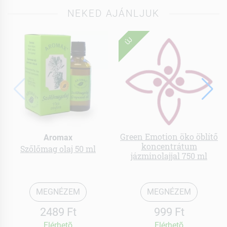
NEKED AJÁNLJUK
ÚJ
Green Emotion öko öblítő
Aromax
koncentrátum
Szőlőmag olaj 50 ml
jázminolajjal 750 ml
MEGNÉZEM
MEGNÉZEM
2489 Ft
999 Ft
Elérhetõ
Elérhetõ