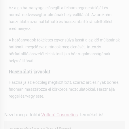
Az alga hatóanyaga elősegíti a felhám regenerációját és
normál nedvességtartalmának helyreállítását. Az arckrém
használata azonnal látható és hosszantartó ráncfeltöltést
eredményez.
A hatóanyagok tökéletes egyensúlya lassítja az idő múlásának
hatásait, megelőzve a ráncok megjelenését. Intenzív
bőrfiatalító összetétele biztosítja a bőr rugalmasságának
helyreállítását.
Használati javaslat
Használja az előzőleg megtisztított, száraz arc és nyak bőrére,
finoman masszírozza el körkörös mozdulatokkal. Használja
reggel és/vagy este.
Nézd meg a többi
Vollaré Cosmetics
terméket is!