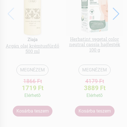
Herbatint vegetal color
Ziaja
neutral cassia hajfesték
Argán olaj krémtusfürdő
100 g
500 ml
MEGNÉZEM
MEGNÉZEM
1866 Ft
4179 Ft
1719 Ft
3889 Ft
Elérhetõ
Elérhetõ
Kosárba teszem
Kosárba teszem