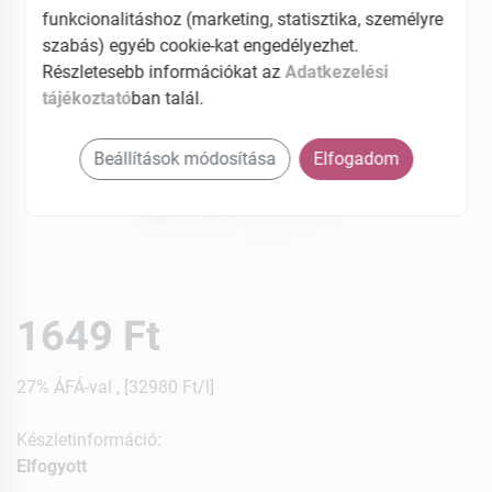
funkcionalitáshoz (marketing, statisztika, személyre
szabás) egyéb cookie-kat engedélyezhet.
Részletesebb információkat az
Adatkezelési
tájékoztató
ban talál.
Beállítások módosítása
Elfogadom
1649 Ft
27% ÁFÁ-val , [32980 Ft/l]
Készletinformáció:
Elfogyott