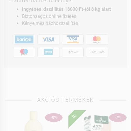
naturebalance.hu előnyei
Ingyenes kiszállítás 18000 Ft-tól 8 kg alatt
Biztonságos online fizetés
Kényelmes házhozszállítás
Utánvét
Előre utalás
AKCIÓS TERMÉKEK
ÚJ
-8%
-7%