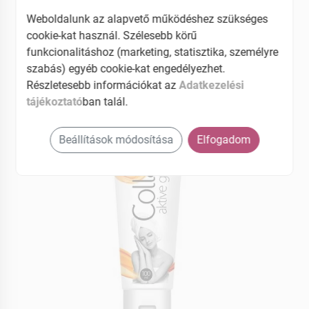
bőrtágulatok esetén.
Weboldalunk az alapvető működéshez szükséges
Pikkelysömör, ekcéma esetén fellépő viszketés
cookie-kat használ. Szélesebb körű
funkcionalitáshoz (marketing, statisztika, személyre
EAN: 8594062351870
szabás) egyéb cookie-kat engedélyezhet.
Részletesebb információkat az
Adatkezelési
tájékoztató
ban talál.
Beállítások módosítása
Elfogadom