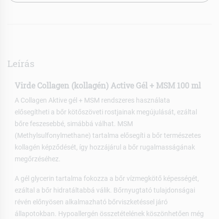
Leírás
Virde Collagen (kollagén) Active Gél + MSM 100 ml
A Collagen Aktive gél + MSM rendszeres használata
elősegítheti a bőr kötőszöveti rostjainak megújulását, ezáltal
bőre feszesebbé, simábbá válhat. MSM
(Methylsulfonylmethane) tartalma elősegíti a bőr természetes
kollagén képződését, így hozzájárul a bőr rugalmasságának
megőrzéséhez.
A gél glycerin tartalma fokozza a bőr vízmegkötő képességét,
ezáltal a bőr hidratáltabbá válik. Bőrnyugtató tulajdonságai
révén előnyösen alkalmazható bőrviszketéssel járó
állapotokban. Hypoallergén összetételének köszönhetően még