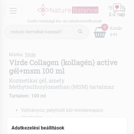
menu
kiváló minőségű bio- és natúrkozmetikumok
Termék
0
Kosár
keresés
0 Ft
Márka:
Virde
Virde Collagen (kollagén) active
gél+msm 100 ml
Kozmetikai gél, amely
Methytsulfonylomethan (MSM) tartalmaz
Tartalom: 100 ml
Vízhiányos, petyhüdt bőr mindennapos
ápolására.
Rugalmatlan, ráncosodó bőr kezelésére.
Adatkezelési beállítások
Hirtelen hízás vagy fogyás után jelentkező