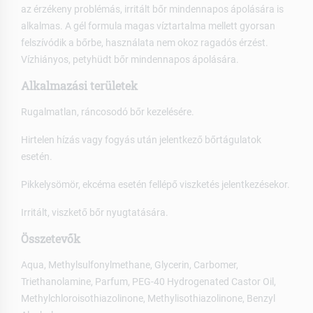
az érzékeny problémás, irritált bőr mindennapos ápolására is
alkalmas. A gél formula magas víztartalma mellett gyorsan
felszívódik a bőrbe, használata nem okoz ragadós érzést.
Vízhiányos, petyhüdt bőr mindennapos ápolására.
Alkalmazási területek
Rugalmatlan, ráncosodó bőr kezelésére.
Hirtelen hízás vagy fogyás után jelentkező bőrtágulatok
esetén.
Pikkelysömör, ekcéma esetén fellépő viszketés jelentkezésekor.
Irritált, viszkető bőr nyugtatására.
Összetevők
Aqua, Methylsulfonylmethane, Glycerin, Carbomer,
Triethanolamine, Parfum, PEG-40 Hydrogenated Castor Oil,
Methylchloroisothiazolinone, Methylisothiazolinone, Benzyl