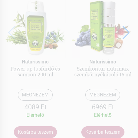
Naturissimo
Naturissimo
Power up tusfürdő és
Szemkontúr nutrimax
sampon 200 ml
szemkörnyékápoló 15 ml
MEGNÉZEM
MEGNÉZEM
4089 Ft
6969 Ft
Elérhetõ
Elérhetõ
Kosárba teszem
Kosárba teszem