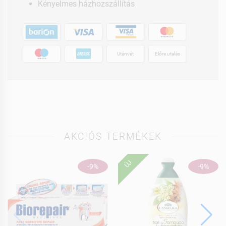
Kényelmes házhozszállítás
Utánvét
Előre utalás
AKCIÓS TERMÉKEK
ÚJ
-9%
-9%