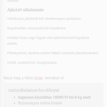
Alcohol.
Ajánlott alkalmazás
Vízhiányos, petyhüdt bőr mindennapos ápolására.
Rugalmatlan, ráncosodó bőr kezelésére.
Hirtelen hízás vagy fogyás után jelentkező bőrtágulatok
esetén.
Pikkelysömör, ekcéma esetén fellépő viszketés jelentkezésekor.
Irritált, viszkető bőr nyugtatására.
Nézd meg a többi
Virde
terméket is!
naturebalance.hu előnyei
Ingyenes kiszállítás 18000 Ft-tól 8 kg alatt
Biztonságos online fizetés