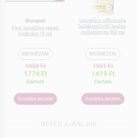
Langelica officinalis
Biorepair
hab&tusfürdő bodza-
Fast sensitive repair
csillagánizs 500 ml
fogkrém 75 ml
MEGNÉZEM
MEGNÉZEM
1954 Ft
1551 Ft
1779 Ft
1419 Ft
Elérhetõ
Elérhetõ
Kosárba teszem
Kosárba teszem
NEKED AJÁNLJUK