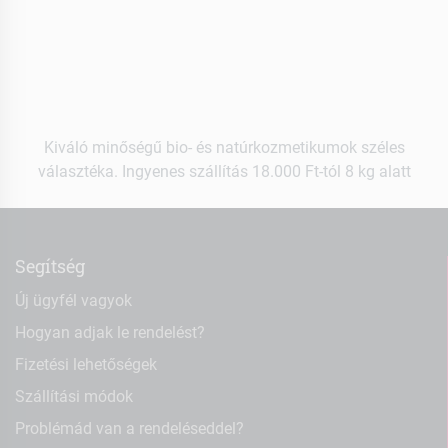
Kiváló minőségű bio- és natúrkozmetikumok széles
választéka. Ingyenes szállítás 18.000 Ft-tól 8 kg alatt
Segítség
Új ügyfél vagyok
Hogyan adjak le rendelést?
Fizetési lehetőségek
Szállítási módok
Problémád van a rendeléseddel?