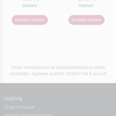
Elérhetõ
Elérhetõ
Kosárba teszem
Kosárba teszem
Kiváló minőségű bio- és natúrkozmetikumok széles
választéka. Ingyenes szállítás 18.000 Ft-tól 8 kg alatt
Segítség
Új ügyfél vagyok
Hogyan adjak le rendelést?