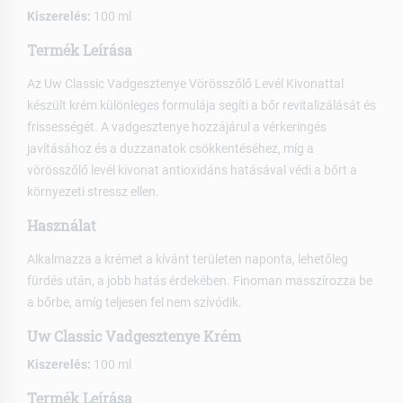
Kiszerelés:
100 ml
Termék Leírása
Az Uw Classic Vadgesztenye Vörösszőlő Levél Kivonattal
készült krém különleges formulája segíti a bőr revitalizálását és
frissességét. A vadgesztenye hozzájárul a vérkeringés
javításához és a duzzanatok csökkentéséhez, míg a
vörösszőlő levél kivonat antioxidáns hatásával védi a bőrt a
környezeti stressz ellen.
Használat
Alkalmazza a krémet a kívánt területen naponta, lehetőleg
fürdés után, a jobb hatás érdekében. Finoman masszírozza be
a bőrbe, amíg teljesen fel nem szívódik.
Uw Classic Vadgesztenye Krém
Kiszerelés:
100 ml
Termék Leírása