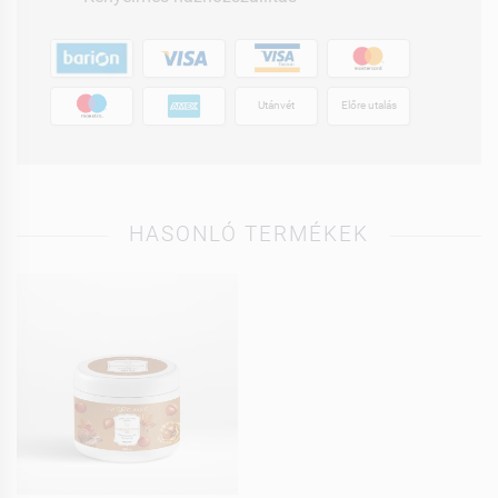
Utánvét
Előre utalás
HASONLÓ TERMÉKEK