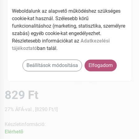
Weboldalunk az alapvető működéshez szükséges
cookie-kat használ. Szélesebb körű
funkcionalitáshoz (marketing, statisztika, személyre
szabás) egyéb cookie-kat engedélyezhet.
Részletesebb információkat az
Adatkezelési
tájékoztató
ban talál.
Beállítások módosítása
Elfogadom
829 Ft
27% ÁFÁ-val , [8290 Ft/l]
Készletinformáció:
Elérhetõ