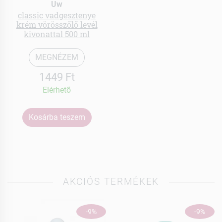
Uw
classic vadgesztenye
krém vörösszőlő levél
kivonattal 500 ml
MEGNÉZEM
1449 Ft
Elérhetõ
Kosárba teszem
AKCIÓS TERMÉKEK
-9%
-9%