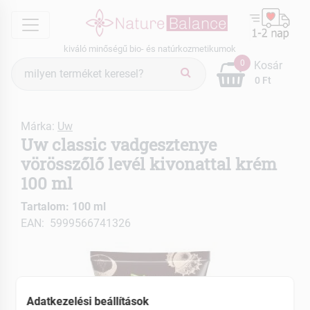
menu
kiváló minőségű bio- és natúrkozmetikumok
Termék
0
Kosár
keresés
0 Ft
Márka:
Uw
Uw classic vadgesztenye
vörösszőlő levél kivonattal krém
100 ml
Tartalom: 100 ml
EAN: 5999566741326
Adatkezelési beállítások