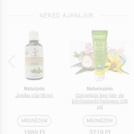
NEKED AJÁNLJUK
Naturpolc
Naturissimo
Jojoba olaj 50 ml
Csicsókás kéz-láb- és
körömápoló balzsam 100
ml
MEGNÉZEM
MEGNÉZEM
1989 Ft
3219 Ft