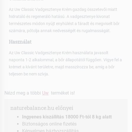
Az Uw Classic Vadgesztenye Krém gazdag összetevői miatt
hidratáló és regeneráló hatású. A vadgesztenye kivonat
természetes módon nyújt enyhülést a fáradt és megviselt bőr
számára, pótolja annak nedvességét és rugalmasságát.
Használat
Az Uw Classic Vadgesztenye Krém használata javasolt
naponta 1-2 alkalommal, a bőr állapotától függően. Vigye fel a
krémet a kívánt területre, majd masszírozza be, amíg a bőr
teljesen be nem szívja.
Nézd meg a többi
Uw
terméket is!
naturebalance.hu előnyei
Ingyenes kiszállítás 18000 Ft-tól 8 kg alatt
Biztonságos online fizetés
Kényelmes házhozszállítás