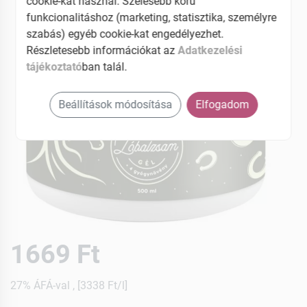
cookie-kat használ. Szélesebb körű
funkcionalitáshoz (marketing, statisztika, személyre
szabás) egyéb cookie-kat engedélyezhet.
Részletesebb információkat az
Adatkezelési
tájékoztató
ban talál.
Beállítások módosítása
Elfogadom
1669 Ft
27% ÁFÁ-val , [3338 Ft/l]