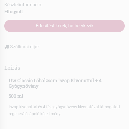
Készletinformáció:
Elfogyott
Értesítést kérek, ha beérkezik
Szállítási díjak
Leírás
Uw Classic Lóbalzsam Iszap Kivonattal + 4
Gyógynövény
500 ml
Iszap kivonattal és 4 féle gyógynövény kivonatával támogatott
regeneráló, ápoló készítmény.