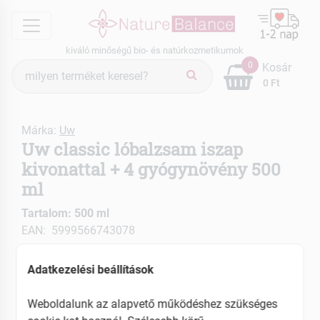
menu
kiváló minőségű bio- és natúrkozmetikumok
Termék
0
Kosár
keresés
0 Ft
Márka:
Uw
Uw classic lóbalzsam iszap
kivonattal + 4 gyógynövény 500
ml
Tartalom: 500 ml
EAN: 5999566743078
4.7 (3)
Adatkezelési beállítások
Weboldalunk az alapvető működéshez szükséges