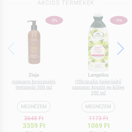
AKCIÓS TERMÉKEK
-8%
-9%
Ziaja
Langelica
cupuacu bronzosító
Officinalis hajerősítő
testápoló 300 ml
sampon komló és köles
250 ml
MEGNÉZEM
MEGNÉZEM
3648 Ft
1173 Ft
3359 Ft
1069 Ft