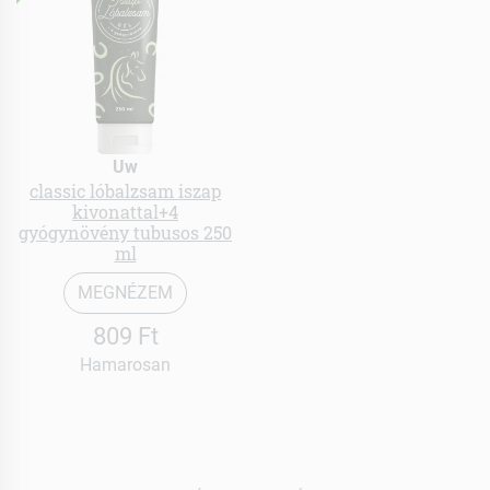
Uw
classic lóbalzsam iszap
kivonattal+4
gyógynövény tubusos 250
ml
MEGNÉZEM
809 Ft
Hamarosan