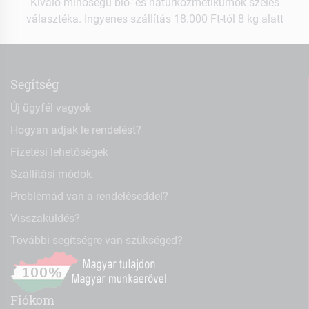
Kiváló minőségű bio- és natúrkozmetikumok széles
választéka. Ingyenes szállítás 18.000 Ft-tól 8 kg alatt
Segítség
Új ügyfél vagyok
Hogyan adjak le rendelést?
Fizetési lehetőségek
Szállítási módok
Problémád van a rendeléseddel?
Visszaküldés?
További segítségre van szükséged?
Fiókom