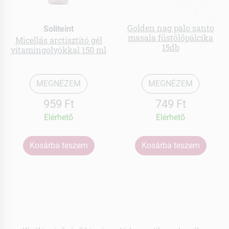
Golden nag palo santo
Soliteint
masala füstölőpálcika
Micellás arctisztító gél
15db
vitamingolyókkal 150 ml
MEGNÉZEM
MEGNÉZEM
959 Ft
749 Ft
Elérhetõ
Elérhetõ
Kosárba teszem
Kosárba teszem