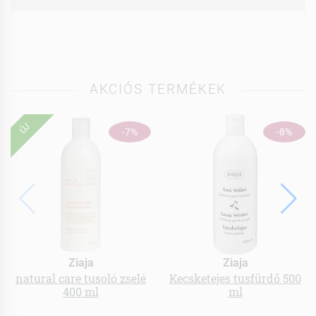
AKCIÓS TERMÉKEK
ÚJ
-7%
-8%
Ziaja
Ziaja
natural care tusoló zselé
Kecsketejes tusfürdő 500
400 ml
ml