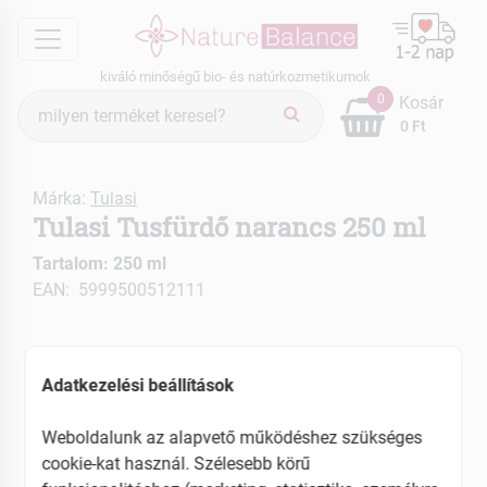
menu
kiváló minőségű bio- és natúrkozmetikumok
Termék
0
Kosár
keresés
0 Ft
Márka:
Tulasi
Tulasi Tusfürdő narancs 250 ml
Tartalom: 250 ml
EAN: 5999500512111
Adatkezelési beállítások
Weboldalunk az alapvető működéshez szükséges
cookie-kat használ. Szélesebb körű