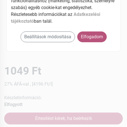
funkcionalitáshoz (marketing, statisztika, személyre
szabás) egyéb cookie-kat engedélyezhet.
Részletesebb információkat az
Adatkezelési
tájékoztató
ban talál.
Beállítások módosítása
Elfogadom
1049 Ft
27% ÁFÁ-val , [4196 Ft/l]
Készletinformáció:
Elfogyott
Értesítést kérek, ha beérkezik