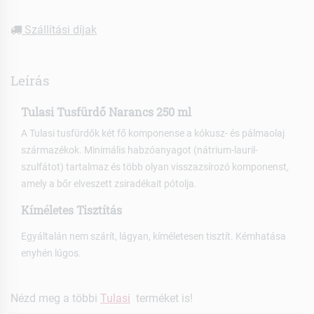
Szállítási díjak
Leírás
Tulasi Tusfürdő Narancs 250 ml
A Tulasi tusfürdők két fő komponense a kókusz- és pálmaolaj
származékok. Minimális habzóanyagot (nátrium-lauril-
szulfátot) tartalmaz és több olyan visszazsírozó komponenst,
amely a bőr elveszett zsiradékait pótolja.
Kíméletes Tisztítás
Egyáltalán nem szárít, lágyan, kíméletesen tisztít. Kémhatása
enyhén lúgos.
Nézd meg a többi
Tulasi
terméket is!