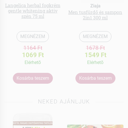
Langelica herbal fogkrém
Ziaja
gentle whitening aktív
Men tusfürdő és sampon
szén 75 ml
2in1 300 ml
MEGNÉZEM
MEGNÉZEM
1164 Ft
1678 Ft
1069 Ft
1549 Ft
Elérhetõ
Elérhetõ
Kosárba teszem
Kosárba teszem
NEKED AJÁNLJUK