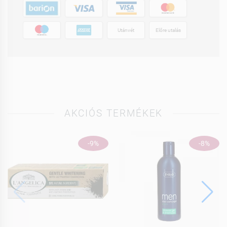
Utánvét
Előre utalás
AKCIÓS TERMÉKEK
-9%
-8%