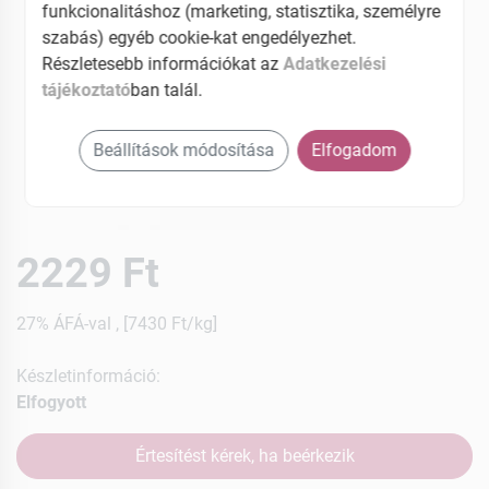
funkcionalitáshoz (marketing, statisztika, személyre
szabás) egyéb cookie-kat engedélyezhet.
Részletesebb információkat az
Adatkezelési
tájékoztató
ban talál.
Beállítások módosítása
Elfogadom
2229 Ft
27% ÁFÁ-val , [7430 Ft/kg]
Készletinformáció:
Elfogyott
Értesítést kérek, ha beérkezik