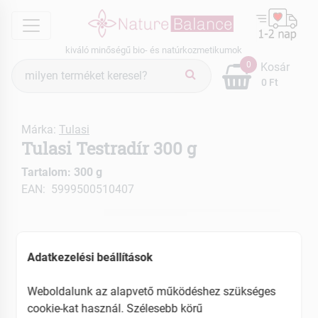
menu
kiváló minőségű bio- és natúrkozmetikumok
Termék
0
Kosár
keresés
0 Ft
Márka:
Tulasi
Tulasi Testradír 300 g
Tartalom: 300 g
EAN: 5999500510407
Adatkezelési beállítások
Weboldalunk az alapvető működéshez szükséges
cookie-kat használ. Szélesebb körű