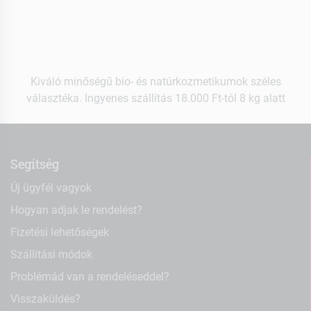
Kiváló minőségű bio- és natúrkozmetikumok széles
választéka. Ingyenes szállítás 18.000 Ft-tól 8 kg alatt
Segítség
Új ügyfél vagyok
Hogyan adjak le rendelést?
Fizetési lehetőségek
Szállítási módok
Problémád van a rendeléseddel?
Visszaküldés?