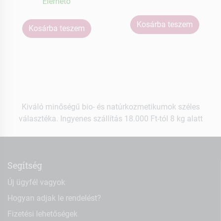
Elérhetõ
Kosárba teszem
Kosárba teszem
Kiváló minőségű bio- és natúrkozmetikumok széles
választéka. Ingyenes szállítás 18.000 Ft-tól 8 kg alatt
Segítség
Új ügyfél vagyok
Hogyan adjak le rendelést?
Fizetési lehetőségek