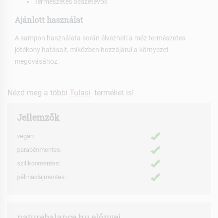
Természetes összetevők
Ajánlott használat
A sampon használata során élvezheti a méz természetes
jótékony hatásait, miközben hozzájárul a környezet
megóvásához.
Nézd meg a többi
Tulasi
terméket is!
Jellemzők
vegán:
parabénmentes:
szilikonmentes:
pálmaolajmentes:
naturebalance.hu előnyei