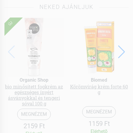
NEKED AJÁNLJUK
ÚJ
Organic Shop
Biomed
bio minősített fogkrém az
Körömvirág krém forte 60
egészséges ínyért
g
ásványokkal és tengeri
sóval 100 g
MEGNÉZEM
MEGNÉZEM
1159 Ft
2159 Ft
Elérhetõ