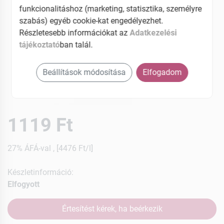
funkcionalitáshoz (marketing, statisztika, személyre
szabás) egyéb cookie-kat engedélyezhet.
Részletesebb információkat az
Adatkezelési
tájékoztató
ban talál.
Beállítások módosítása
Elfogadom
1119 Ft
27% ÁFÁ-val , [4476 Ft/l]
Készletinformáció:
Elfogyott
Értesítést kérek, ha beérkezik