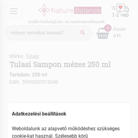
menu
kiváló minőségű bio- és natúrkozmetikumok
Termék
0
Kosár
keresés
0 Ft
Márka:
Tulasi
Tulasi Sampon mézes 250 ml
Tartalom: 250 ml
EAN: 5999500513040
Adatkezelési beállítások
Weboldalunk az alapvető működéshez szükséges
cookie-kat használ. Szélesebb körű