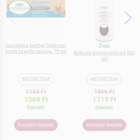
Langelica herbal fogkrém
Ziaja
fresh breath papaya 75 ml
Kókusz krémtusfürdő 500
ml
MEGNÉZEM
MEGNÉZEM
1164 Ft
1866 Ft
1069 Ft
1719 Ft
Elérhetõ
Elérhetõ
Kosárba teszem
Kosárba teszem