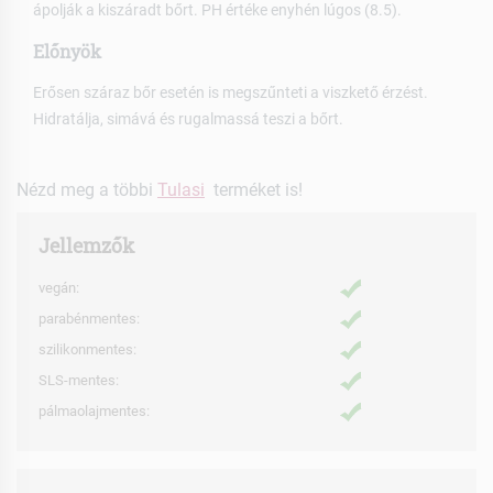
ápolják a kiszáradt bőrt. PH értéke enyhén lúgos (8.5).
Előnyök
Erősen száraz bőr esetén is megszűnteti a viszkető érzést.
Hidratálja, simává és rugalmassá teszi a bőrt.
Nézd meg a többi
Tulasi
terméket is!
Jellemzők
vegán:
parabénmentes:
szilikonmentes:
SLS-mentes:
pálmaolajmentes: