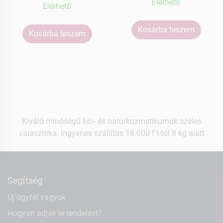
Elérhetõ
Elérhetõ
Kosárba teszem
Kosárba teszem
Kiváló minőségű bio- és natúrkozmetikumok széles
választéka. Ingyenes szállítás 18.000 Ft-tól 8 kg alatt
Segítség
Új ügyfél vagyok
Hogyan adjak le rendelést?