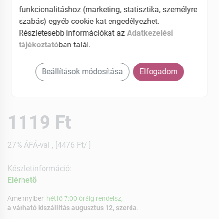
funkcionalitáshoz (marketing, statisztika, személyre
szabás) egyéb cookie-kat engedélyezhet.
Részletesebb információkat az
Adatkezelési
tájékoztató
ban talál.
Beállítások módosítása
Elfogadom
1119 Ft
27% ÁFÁ-val , [4476 Ft/l]
Készletinformáció:
Elérhetõ
Amennyiben
hétfő 7:00 óráig rendelsz,
a várható kiszállítás augusztus 12, szerda
.