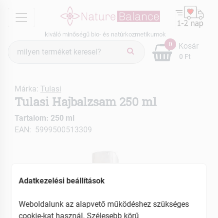
menu
kiváló minőségű bio- és natúrkozmetikumok
Termék
0
Kosár
keresés
0 Ft
Márka:
Tulasi
Tulasi Hajbalzsam 250 ml
Tartalom: 250 ml
EAN: 5999500513309
Adatkezelési beállítások
Weboldalunk az alapvető működéshez szükséges
cookie-kat használ. Szélesebb körű