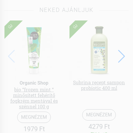
NEKED AJÁNLJUK
ÚJ
ÚJ
Subrina recept sampon
Organic Shop
probiotic 400 ml
bio “frozen mint “
minősített fehérítő
fogkrém mentával és
szénnel 100 g
MEGNÉZEM
MEGNÉZEM
4279 Ft
1979 Ft