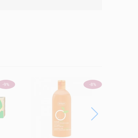
ÚJ
-9%
-8%