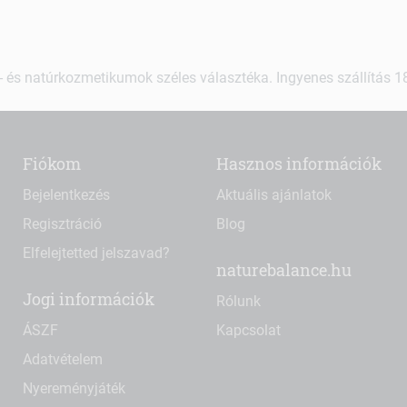
 és natúrkozmetikumok széles választéka. Ingyenes szállítás 18.
Fiókom
Hasznos információk
Bejelentkezés
Aktuális ajánlatok
Regisztráció
Blog
Elfelejtetted jelszavad?
naturebalance.hu
Jogi információk
Rólunk
ÁSZF
Kapcsolat
Adatvételem
Nyereményjáték