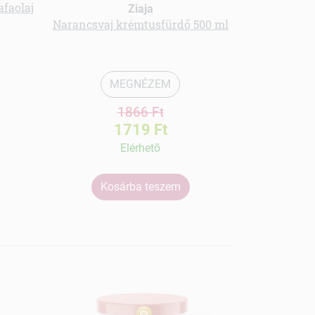
afaolaj
Langelica of
Ziaja
bodza-cs
Narancsvaj krémtusfürdő 500 ml
MEGNÉZEM
1866 Ft
1719 Ft
Elérhetõ
Kosárba teszem
Ko