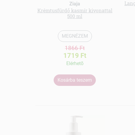
Lang
Ziaja
Krémtusfürdő kasmír kivonattal
500 ml
MEGNÉZEM
1866 Ft
1719 Ft
Elérhetõ
Kosárba teszem