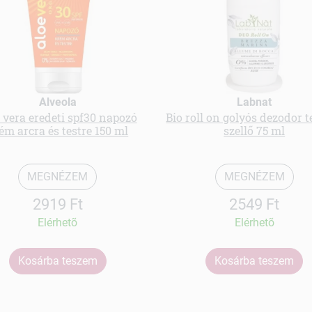
Alveola
Labnat
 vera eredeti spf30 napozó
Bio roll on golyós dezodor t
ém arcra és testre 150 ml
szellő 75 ml
MEGNÉZEM
MEGNÉZEM
2919 Ft
2549 Ft
Elérhetõ
Elérhetõ
Kosárba teszem
Kosárba teszem