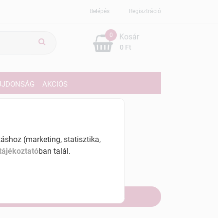
Belépés
Regisztráció
0
Kosár
0 Ft
ÚJDONSÁG
AKCIÓS
139 Ft
% ÁFÁ-val , [4556 Ft/l]
shoz (marketing, statisztika,
tájékoztató
ban talál.
szletinformáció:
fogyott
Értesítést kérek, ha beérkezik