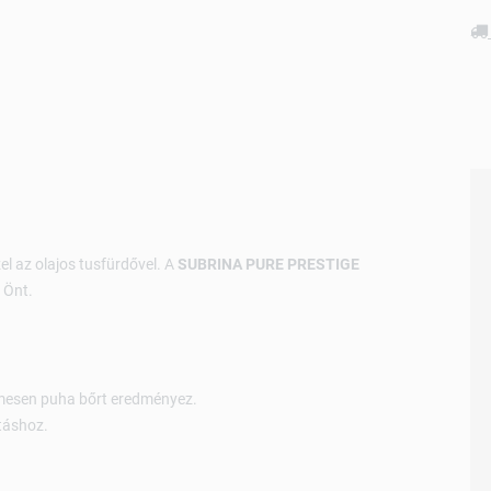
l az olajos tusfürdővel. A
SUBRINA PURE PRESTIGE
 Önt.
mesen puha bőrt eredményez.
táshoz.