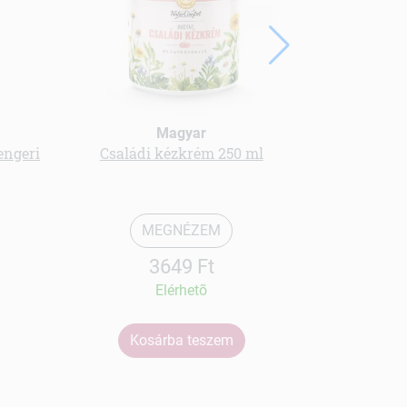
Magyar
engeri
Családi kézkrém 250 ml
Color kr
csokol
MEGNÉZEM
3649 Ft
Elérhetõ
Kosárba teszem
Ko