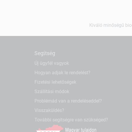
Kiváló minőségű bio-
Segítség
Új ügyfél vagyok
Hogyan adjak le rendelést?
Fizetési lehetőségek
Szállítási módok
Problémád van a rendeléseddel?
Visszaküldés?
További segítségre van szükséged?