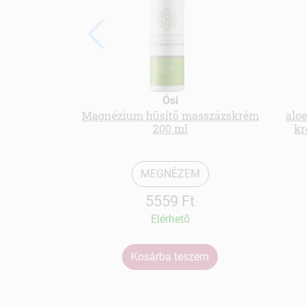
Ősi
Magnézium hűsítő masszázskrém
aloe
200 ml
kr
MEGNÉZEM
5559 Ft
Elérhetõ
Kosárba teszem