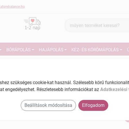
aturebalance.hu
Termék
keresés
BŐRÁPOLÁS
HAJÁPOLÁS
KÉZ- ÉS KÖRÖMÁPOLÁS
1
Subrina tusfürdő pure prestige 250 ml
Tartalom: 250 ml
EAN: 3838980813443
27
ez szükséges cookie-kat használ. Szélesebb körű funkcionalitá
at engedélyezhet. Részletesebb információkat az
Adatkezelési 
Ké
El
Beállítások módosítása
Elfogadom