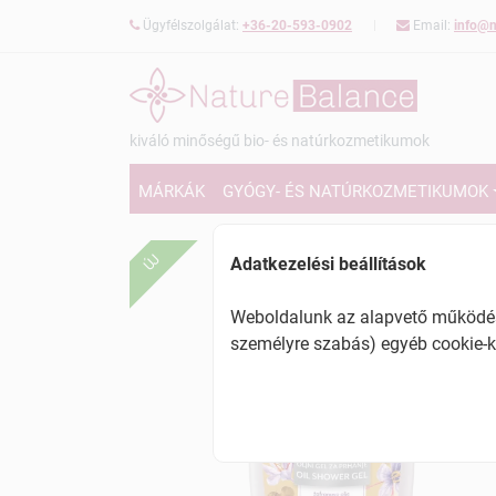
Ügyfélszolgálat:
+36-20-593-0902
Email:
info@n
kiváló minőségű bio- és natúrkozmetikumok
MÁRKÁK
GYÓGY- ÉS NATÚRKOZMETIKUMOK
ÚJ
Adatkezelési beállítások
Weboldalunk az alapvető működésh
személyre szabás) egyéb cookie-k