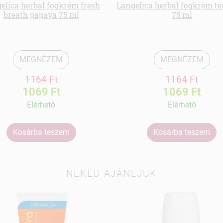
elica herbal fogkrém fresh
Langelica herbal fogkrém te
breath papaya 75 ml
75 ml
MEGNÉZEM
MEGNÉZEM
1164 Ft
1164 Ft
1069 Ft
1069 Ft
Elérhetõ
Elérhetõ
Kosárba teszem
Kosárba teszem
NEKED AJÁNLJUK