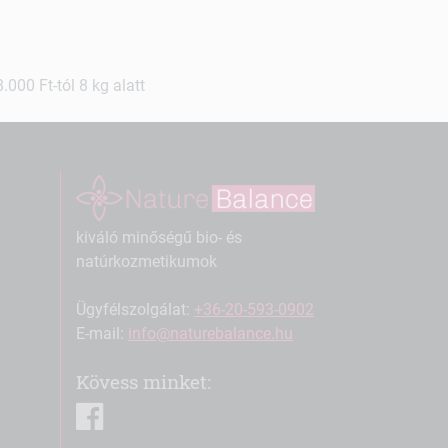
000 Ft-tól 8 kg alatt
kiváló minőségű bio- és
natúrkozmetikumok
Ügyfélszolgálat:
+36-20-593-0902
E-mail:
info@naturebalance.hu
Kövess minket:
facebook