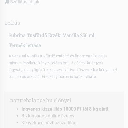
Szállítási díjak
Leírás
Subrina Tusfürdő Érzéki Vanília 250 ml
Termék leírása
A Sensual Vanília tusfürdő csábító és finom vanília olaja
minden érzékére kényeztetően hat. Az édes illatjegyek
lágysága, lenyűgöző, kellemes illatával fűszerezik a kényelmet
és a luxus érzését. Érzékeny bőrön is használható.
naturebalance.hu előnyei
Ingyenes kiszállítás 18000 Ft-tól 8 kg alatt
Biztonságos online fizetés
Kényelmes házhozszállítás