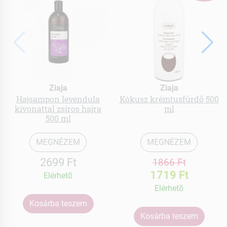
Ziaja
Ziaja
Hajsampon levendula
Kókusz krémtusfürdő 500
kivonattal zsíros hajra
ml
500 ml
MEGNÉZEM
MEGNÉZEM
2699 Ft
1866 Ft
1719 Ft
Elérhetõ
Elérhetõ
Kosárba teszem
Kosárba teszem