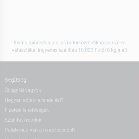
Kiváló minőségű bio- és natúrkozmetikumok széles
választéka. Ingyenes szállítás 18.000 Ft-tól 8 kg alatt
Segítség
Új ügyfél vagyok
Hogyan adjak le rendelést?
Fizetési lehetőségek
Szállítási módok
Problémád van a rendeléseddel?