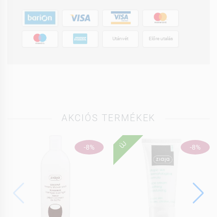
Utánvét
Előre utalás
AKCIÓS TERMÉKEK
ÚJ
-8%
-8%