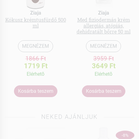
Ziaja
Ziaja
Kókusz krémtusfürdő 500
Med fiziodermás krém
ml
allergiás, atópiás,
dehidratált bőrre 50 ml
MEGNÉZEM
MEGNÉZEM
1866 Ft
3959 Ft
1719 Ft
3649 Ft
Elérhetõ
Elérhetõ
Kosárba teszem
Kosárba teszem
NEKED AJÁNLJUK
-8%