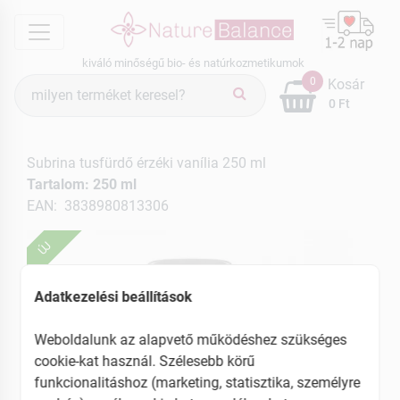
menu
kiváló minőségű bio- és natúrkozmetikumok
Termék
0
Kosár
keresés
0 Ft
Subrina tusfürdő érzéki vanília 250 ml
Tartalom: 250 ml
EAN: 3838980813306
ÚJ
Adatkezelési beállítások
Weboldalunk az alapvető működéshez szükséges
cookie-kat használ. Szélesebb körű
funkcionalitáshoz (marketing, statisztika, személyre