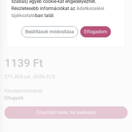
szabás) egyéb cookie-kat engedélyezhet.
Részletesebb információkat az
Adatkezelési
tájékoztató
ban talál.
Beállítások módosítása
Elfogadom
1139 Ft
27% ÁFÁ-val , [4556 Ft/l]
Készletinformáció:
Elfogyott
Értesítést kérek, ha beérkezik