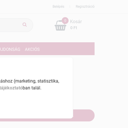
Belépés
Regisztráció
0
Kosár
0 Ft
ÚJDONSÁG
AKCIÓS
379 Ft
% ÁFÁ-val , [9516 Ft/l]
shoz (marketing, statisztika,
tájékoztató
ban talál.
szletinformáció:
marosan
Értesítést kérek, ha beérkezik