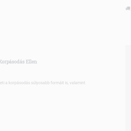
Korpásodás Ellen
i a korpásodás súlyosabb formáit is, valamint