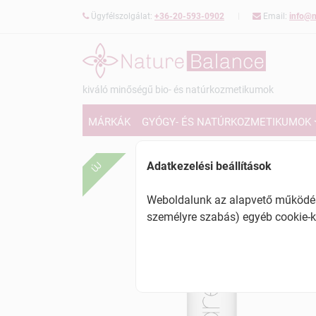
Ügyfélszolgálat:
+36-20-593-0902
Email:
info@n
kiváló minőségű bio- és natúrkozmetikumok
MÁRKÁK
GYÓGY- ÉS NATÚRKOZMETIKUMOK
Adatkezelési beállítások
ÚJ
Weboldalunk az alapvető működésh
személyre szabás) egyéb cookie-k