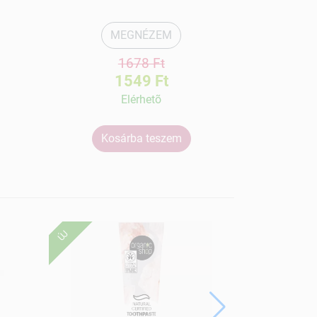
MEGNÉZEM
1678 Ft
1549 Ft
Elérhetõ
Kosárba teszem
Ko
ÚJ