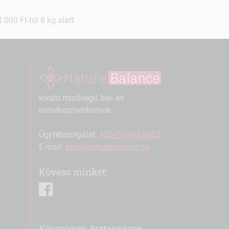
000 Ft-tól 8 kg alatt
kiváló minőségű bio- és
natúrkozmetikumok
Ügyfélszolgálat:
+36-20-593-0902
E-mail:
info@naturebalance.hu
Kövess minket:
facebook
Kényelmes, biztonságos