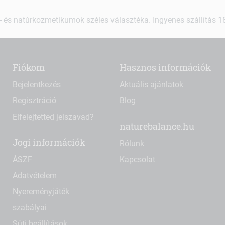
 és natúrkozmetikumok széles választéka. Ingyenes szállítás 18.
Fiókom
Hasznos információk
Bejelentkezés
Aktuális ajánlatok
Regisztráció
Blog
Elfelejtetted jelszavad?
naturebalance.hu
Jogi információk
Rólunk
ÁSZF
Kapcsolat
Adatvételem
Nyereményjáték
szabályai
Süti beállítások