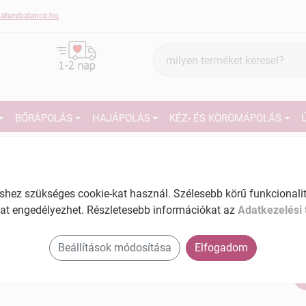
aturebalance.hu
Termék
keresés
BŐRÁPOLÁS
HAJÁPOLÁS
KÉZ- ÉS KÖRÖMÁPOLÁS
2
Subrina professional care scalp sampon
korpásodás ellen 250 ml
Tartalom: 250 ml
27
ez szükséges cookie-kat használ. Szélesebb körű funkcionalitá
EAN: 4260446015716
at engedélyezhet. Részletesebb információkat az
Adatkezelési 
Ké
Ha
Beállítások módosítása
Elfogadom