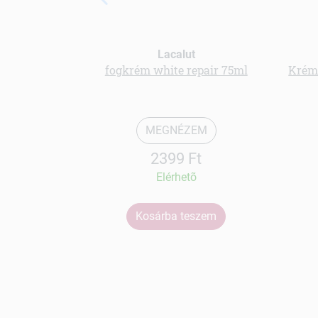
Lacalut
fogkrém white repair 75ml
Krémt
MEGNÉZEM
2399 Ft
Elérhetõ
Kosárba teszem