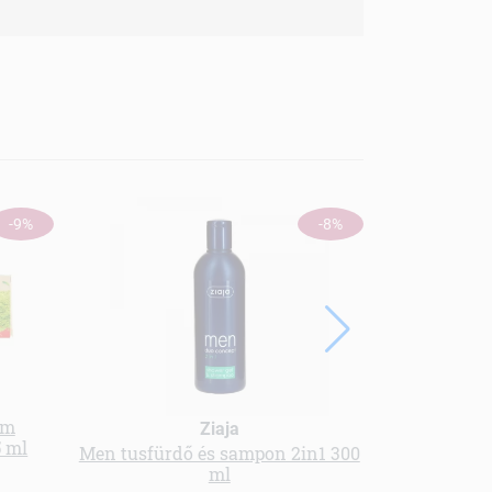
ÚJ
-9%
-8%
ém
Herbatint 
Ziaja
5 ml
blonde
Men tusfürdő és sampon 2in1 300
ml