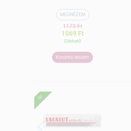
MEGNÉZEM
1173 Ft
1069 Ft
Elérhetõ
Kosárba teszem
ÚJ