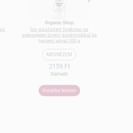
Nesti n
Organic Shop
cha
ású
bio minősített fogkrém az
egészséges ínyért ásványokkal és
tengeri sóval 100 g
MEGNÉZEM
2159 Ft
Elérhetõ
Kosárba teszem
Ko