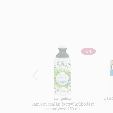
-9%
Lang
Langelica
Sampon csalán faggyúműködést
szabályozó 250 ml