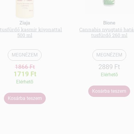
Ziaja
Bione
usfürdő kasmír kivonattal
Cannabis nyugtató hat
500 ml
tusfürdő 260 ml
MEGNÉZEM
MEGNÉZEM
2889 Ft
1866 Ft
1719 Ft
Elérhetõ
Elérhetõ
Kosárba teszem
Kosárba teszem