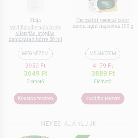
Herbatint vegetal color
Ziaja
moon light hajfesték 100 g
Med fiziodermás krém
allergiás, atópiás,
dehidratált bőrre 50 ml
MEGNÉZEM
MEGNÉZEM
3959 Ft
4179 Ft
3649 Ft
3889 Ft
Elérhetõ
Elérhetõ
Kosárba teszem
Kosárba teszem
NEKED AJÁNLJUK