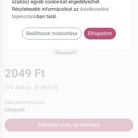
szabás) egyéb cookie-kat engedélyezhet.
Részletesebb információkat az
Adatkezelési
tájékoztató
ban talál.
Beállítások módosítása
Elfogadom
2049 Ft
27% ÁFÁ-val , [8196 Ft/l]
Készletinformáció:
Elfogyott
Értesítést kérek, ha beérkezik