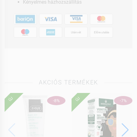
Kényelmes házhozszállítás
Utánvét
Előre utalás
AKCIÓS TERMÉKEK
ÚJ
ÚJ
-8%
-7%