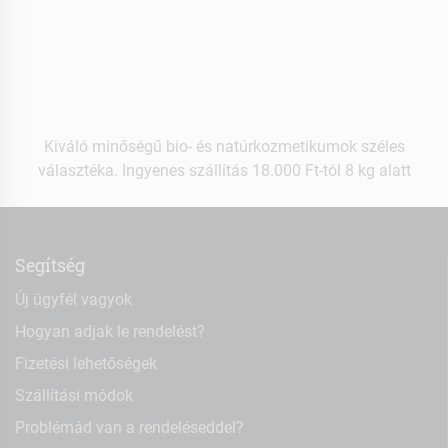
Kiváló minőségű bio- és natúrkozmetikumok széles
választéka. Ingyenes szállítás 18.000 Ft-tól 8 kg alatt
Segítség
Új ügyfél vagyok
Hogyan adjak le rendelést?
Fizetési lehetőségek
Szállítási módok
Problémád van a rendeléseddel?