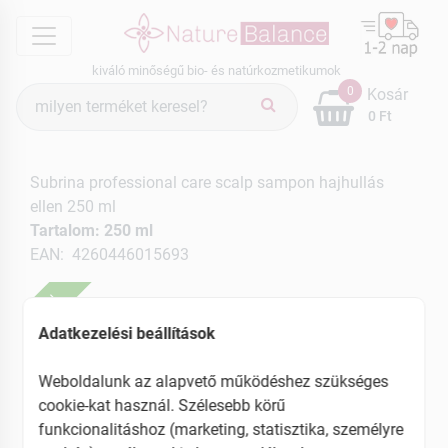
menu
kiváló minőségű bio- és natúrkozmetikumok
Termék
0
Kosár
keresés
0 Ft
Subrina professional care scalp sampon hajhullás
ellen 250 ml
Tartalom: 250 ml
EAN: 4260446015693
ÚJ
Adatkezelési beállítások
Weboldalunk az alapvető működéshez szükséges
cookie-kat használ. Szélesebb körű
funkcionalitáshoz (marketing, statisztika, személyre