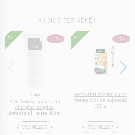
AKCIÓS TERMÉKEK
ÚJ
ÚJ
-8%
-7%
Herbatint vegetal color
Ziaja
honey blonde hajfesték
Med fiziodermás krém
100 g
allergiás, atópiás,
dehidratált bőrre 50 ml
MEGNÉZEM
MEGNÉZEM