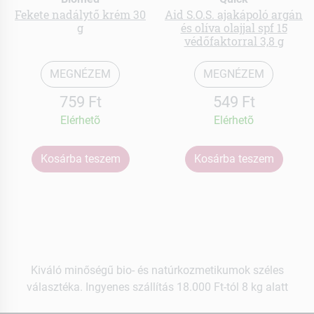
Fekete nadálytő krém 30
Aid S.O.S. ajakápoló argán
g
és olíva olajjal spf 15
védőfaktorral 3,8 g
MEGNÉZEM
MEGNÉZEM
759 Ft
549 Ft
Elérhetõ
Elérhetõ
Kosárba teszem
Kosárba teszem
Kiváló minőségű bio- és natúrkozmetikumok széles
választéka. Ingyenes szállítás 18.000 Ft-tól 8 kg alatt