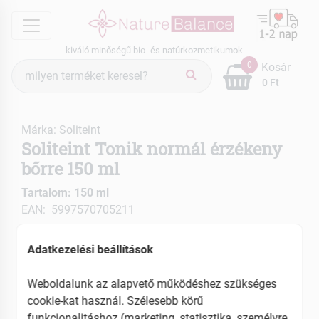
menu
kiváló minőségű bio- és natúrkozmetikumok
Termék
0
Kosár
keresés
0 Ft
Márka:
Soliteint
Soliteint Tonik normál érzékeny
bőrre 150 ml
Tartalom: 150 ml
EAN: 5997570705211
Adatkezelési beállítások
Weboldalunk az alapvető működéshez szükséges
cookie-kat használ. Szélesebb körű
funkcionalitáshoz (marketing, statisztika, személyre