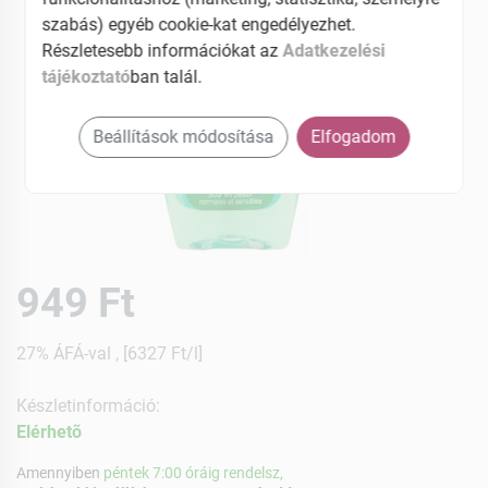
szabás) egyéb cookie-kat engedélyezhet.
Részletesebb információkat az
Adatkezelési
tájékoztató
ban talál.
Beállítások módosítása
Elfogadom
949 Ft
27% ÁFÁ-val , [6327 Ft/l]
Készletinformáció:
Elérhetõ
Amennyiben
péntek 7:00 óráig rendelsz,