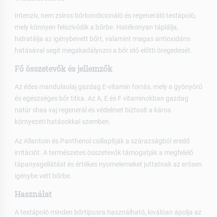
Intenzív, nem zsíros bőrkondicionáló és regeneráló testápoló,
mely könnyen felszívódik a bőrbe. Hatékonyan táplálja,
hidratálja az igénybevett bőrt, valamint magas antioxidáns
hatásával segít megakadályozni a bőr idő előtti öregedését.
Fő összetevők és jellemzők
Az édes mandulaolaj gazdag E-vitamin forrás, mely a gyönyörű
és egészséges bőr titka. Az A, E és F vitaminokban gazdag
natúr shea vaj regenerál és védelmet biztosít a káros
környezeti hatásokkal szemben.
Az Allantoin és Panthenol csillapítják a szárazságból eredő
irritációt. A természetes összetevők támogatják a megfelelő
tápanyagellátást és értékes nyomelemeket juttatnak az erősen
igénybe vett bőrbe.
Használat
A testápoló minden bőrtípusra használható, kiválóan ápolja az