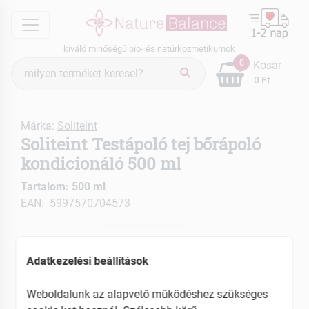
menu
kiváló minőségű bio- és natúrkozmetikumok
Termék
0
Kosár
keresés
0 Ft
Márka:
Soliteint
Soliteint Testápoló tej bőrápoló
kondicionáló 500 ml
Tartalom: 500 ml
EAN: 5997570704573
Adatkezelési beállítások
Weboldalunk az alapvető működéshez szükséges