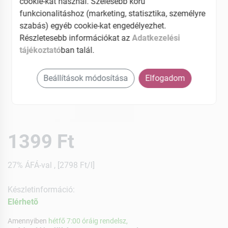
cookie-kat használ. Szélesebb körű
funkcionalitáshoz (marketing, statisztika, személyre
szabás) egyéb cookie-kat engedélyezhet.
Részletesebb információkat az
Adatkezelési
tájékoztató
ban talál.
Beállítások módosítása
Elfogadom
1399 Ft
27% ÁFÁ-val , [2798 Ft/l]
Készletinformáció:
Elérhetõ
Amennyiben
hétfő 7:00 óráig rendelsz,