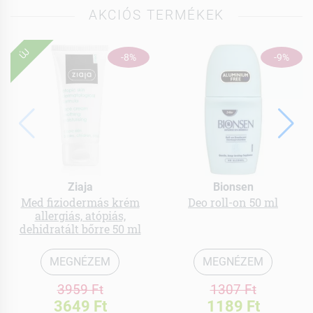
AKCIÓS TERMÉKEK
ÚJ
-8%
-9%
Ziaja
Bionsen
Med fiziodermás krém
Deo roll-on 50 ml
allergiás, atópiás,
dehidratált bőrre 50 ml
MEGNÉZEM
MEGNÉZEM
3959 Ft
1307 Ft
3649 Ft
1189 Ft