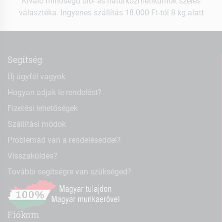
Kiváló minőségű bio- és natúrkozmetikumok széles
választéka. Ingyenes szállítás 18.000 Ft-tól 8 kg alatt
Segítség
Új ügyfél vagyok
Hogyan adjak le rendelést?
Fizetési lehetőségek
Szállítási módok
Problémád van a rendeléseddel?
Visszaküldés?
További segítségre van szükséged?
Fiókom