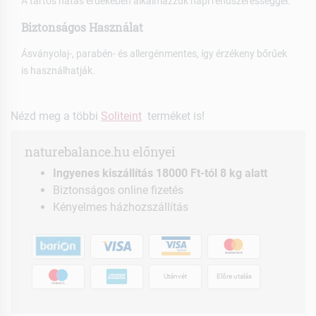
A tartós hatás érdekében alkalmazzuk napi rendszerességgel.
Biztonságos Használat
Ásványolaj-, parabén- és allergénmentes, így érzékeny bőrűek
is használhatják.
Nézd meg a többi
Soliteint
terméket is!
naturebalance.hu előnyei
Ingyenes kiszállítás 18000 Ft-tól 8 kg alatt
Biztonságos online fizetés
Kényelmes házhozszállítás
Utánvét
Előre utalás