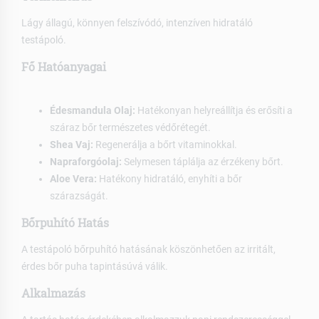
Lágy állagú, könnyen felszívódó, intenzíven hidratáló
testápoló.
Fő Hatóanyagai
Édesmandula Olaj:
Hatékonyan helyreállítja és erősíti a
száraz bőr természetes védőrétegét.
Shea Vaj:
Regenerálja a bőrt vitaminokkal.
Napraforgóolaj:
Selymesen táplálja az érzékeny bőrt.
Aloe Vera:
Hatékony hidratáló, enyhíti a bőr
szárazságát.
Bőrpuhító Hatás
A testápoló bőrpuhító hatásának köszönhetően az irritált,
érdes bőr puha tapintásúvá válik.
Alkalmazás