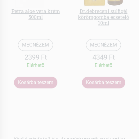
Petra aloe vera krém
Dr.debreceni sulfigél
500ml
körömgomba ecsetelő
10ml
MEGNÉZEM
MEGNÉZEM
2399 Ft
4349 Ft
Elérhetõ
Elérhetõ
Kosárba teszem
Kosárba teszem