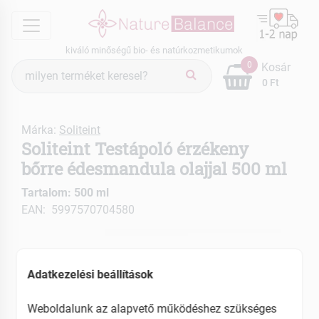
menu
kiváló minőségű bio- és natúrkozmetikumok
Termék
0
Kosár
keresés
0 Ft
Márka:
Soliteint
Soliteint Testápoló érzékeny
bőrre édesmandula olajjal 500 ml
Tartalom: 500 ml
EAN: 5997570704580
Adatkezelési beállítások
Weboldalunk az alapvető működéshez szükséges