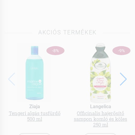
AKCIÓS TERMÉKEK
-8%
-9%
Ziaja
Langelica
Tengeri algás tusfürdő
Officinalis hajerősítő
500 ml
sampon komló és köles
250 ml