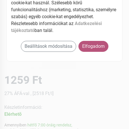
cookie-kat használ. Szélesebb körű
funkcionalitáshoz (marketing, statisztika, személyre
szabás) egyéb cookie-kat engedélyezhet.
Részletesebb információkat az
Adatkezelési
tájékoztató
ban talál.
Beállítások módosítása
Elfogadom
1259 Ft
27% ÁFÁ-val , [2518 Ft/l]
Készletinformáció:
Elérhetõ
Amennyiben
hétfő 7:00 óráig rendelsz,