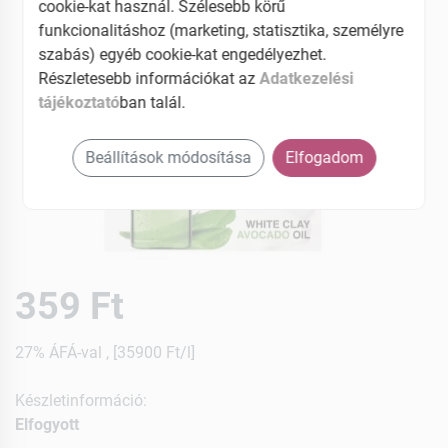
cookie-kat használ. Szélesebb körű
funkcionalitáshoz (marketing, statisztika, személyre
szabás) egyéb cookie-kat engedélyezhet.
Részletesebb információkat az
Adatkezelési
tájékoztató
ban talál.
Beállítások módosítása
Elfogadom
359 Ft
27% ÁFÁ-val , [35900 Ft/l]
Készletinformáció:
Elfogyott