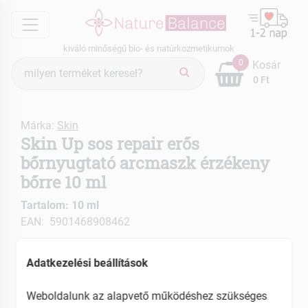
menu
kiváló minőségű bio- és natúrkozmetikumok
Termék
0
Kosár
keresés
0 Ft
Márka:
Skin
Skin Up sos repair erős
bőrnyugtató arcmaszk érzékeny
bőrre 10 ml
Tartalom: 10 ml
EAN: 5901468908462
Adatkezelési beállítások
Weboldalunk az alapvető működéshez szükséges