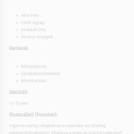
Aloe Vera
Fehér Agyag
Avokádó Olaj
Ásványi Anyagok
Hatások:
Bőrnyugtatás
Gyulladáscsökkentés
Bőrhidratálás
Hatóidő:
10-15 perc
Használati Útmutató:
Vigye fel vastag rétegben az arcpakolást az előzőleg
megtisztított arcbőrre, kihagyva a szem és száj környéki részt.