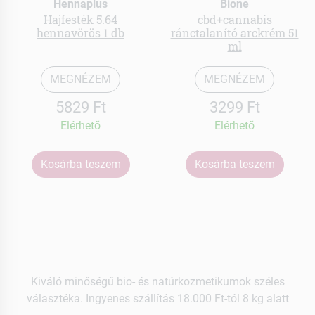
Hennaplus
Bione
Hajfesték 5.64
cbd+cannabis
hennavörös 1 db
ránctalanító arckrém 51
ml
MEGNÉZEM
MEGNÉZEM
5829 Ft
3299 Ft
Elérhetõ
Elérhetõ
Kosárba teszem
Kosárba teszem
Kiváló minőségű bio- és natúrkozmetikumok széles
választéka. Ingyenes szállítás 18.000 Ft-tól 8 kg alatt