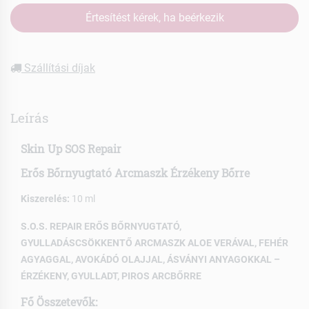
Értesítést kérek, ha beérkezik
Szállítási díjak
Leírás
Skin Up SOS Repair
Erős Bőrnyugtató Arcmaszk Érzékeny Bőrre
Kiszerelés:
10 ml
S.O.S. REPAIR ERŐS BŐRNYUGTATÓ,
GYULLADÁSCSÖKKENTŐ ARCMASZK ALOE VERÁVAL, FEHÉR
AGYAGGAL, AVOKÁDÓ OLAJJAL, ÁSVÁNYI ANYAGOKKAL –
ÉRZÉKENY, GYULLADT, PIROS ARCBŐRRE
Fő Összetevők: