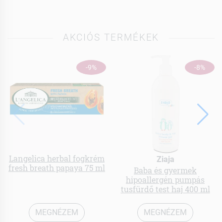
AKCIÓS TERMÉKEK
-9%
-8%
Langelica herbal fogkrém
Ziaja
fresh breath papaya 75 ml
Baba és gyermek
hipoallergén pumpás
tusfürdő test haj 400 ml
MEGNÉZEM
MEGNÉZEM