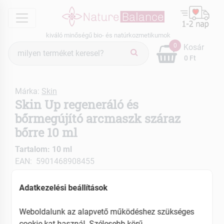
menu
kiváló minőségű bio- és natúrkozmetikumok
Termék
0
Kosár
keresés
0 Ft
Márka:
Skin
Skin Up regeneráló és
bőrmegújító arcmaszk száraz
bőrre 10 ml
Tartalom: 10 ml
EAN: 5901468908455
Adatkezelési beállítások
Weboldalunk az alapvető működéshez szükséges
cookie-kat használ. Szélesebb körű