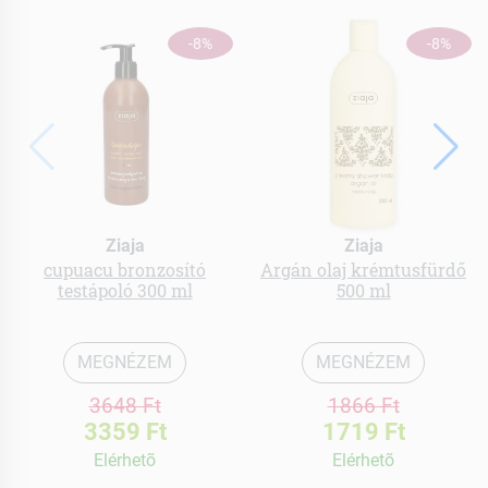
-8%
-8%
Ziaja
Ziaja
cupuacu bronzosító
Argán olaj krémtusfürdő
testápoló 300 ml
500 ml
MEGNÉZEM
MEGNÉZEM
3648 Ft
1866 Ft
3359 Ft
1719 Ft
Elérhetõ
Elérhetõ