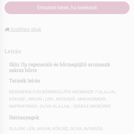
Értesítést kérek, ha beérkezik
Szállítási díjak
Leírás
Skin Up regeneráló és bőrmegújító arcmaszk
száraz bőrre
Termék leírás
REGENERÁLÓ ÉS BŐRMEGÚJÍTÓ ARCMASZK 7 OLAJJAL:
KÓKUSZ-, ARGÁN-, LEN-, AVOKÁDÓ-, MAKADÁMDIÓ-,
NAPRAFORGÓ-, OLÍVA OLAJJAL - SZÁRAZ ARCBŐRRE
Hatóanyagok
OLAJOK: LEN, ARGÁN, KÓKUSZ, OLÍVA, AVOKÁDÓ,