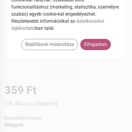
funkcionalitáshoz (marketing, statisztika, személyre
szabás) egyéb cookie-kat engedélyezhet.
Részletesebb információkat az
Adatkezelési
tájékoztató
ban talál.
Beállítások módosítása
Elfogadom
359 Ft
27% ÁFÁ-val , [35900 Ft/l]
Készletinformáció:
Elfogyott