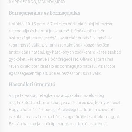
NAPRAFORGÓ, MAKADÁMDIÓ
Bőrregenerálás és bőrmegújulás
Hatóidő: 10-15 perc. A 7 értékes bőrtápláló olaj intenzíven
regenerálja és hidratálja az arcbőrt. Csökkentik a bőr
szárazságát és érdességét, az arcbőr puhává, simává és
rugalmassá válik. E-vitamin tartalmának köszönhetően
antioxidáns hatású, így hatékonyan csökkenti a káros szabad
gyököket, késleltetve a bőr öregedését. Olíva olaj tartalma
révén kiváló bőrhidratáló és bőrmegújító hatású. Az arcbőr
egészségesen táplált, üde és feszes tónusúvá válik.
Használati útmutató
Vigye fel vastag rétegben az arcpakolást az előzőleg
megtisztított arcbőrre, kihagyva a szem és száj környéki részt.
Hagyja hatni 10-15 percig. A felesleget, a fel nem szívódott
pakolást masszírozza a bőrbe vagy törölje le vattakoronggal.
Ezután használja a bőrtípusának megfelelő arckrémet.