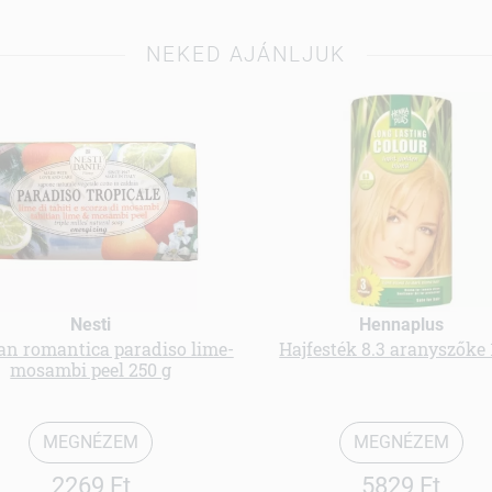
NEKED AJÁNLJUK
Nesti
Hennaplus
an romantica paradiso lime-
Hajfesték 8.3 aranyszőke 
mosambi peel 250 g
MEGNÉZEM
MEGNÉZEM
2269 Ft
5829 Ft