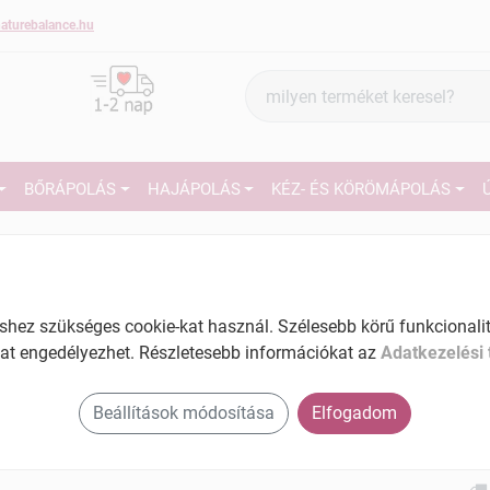
aturebalance.hu
Termék
keresés
BŐRÁPOLÁS
HAJÁPOLÁS
KÉZ- ÉS KÖRÖMÁPOLÁS
2
Skin super good természetes go soothing
tusfürdő 500ml
Tartalom: 500 ml
27
ez szükséges cookie-kat használ. Szélesebb körű funkcionalitá
EAN: 4743318143170
at engedélyezhet. Részletesebb információkat az
Adatkezelési 
Ké
El
Beállítások módosítása
Elfogadom
Am
a v