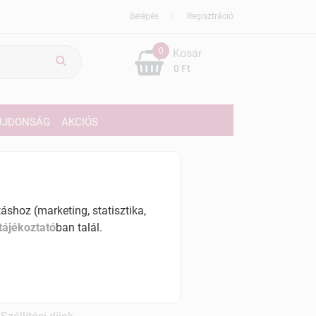
Belépés
Regisztráció
0
Kosár
0 Ft
ÚJDONSÁG
AKCIÓS
259 Ft
% ÁFÁ-val , [4518 Ft/l]
shoz (marketing, statisztika,
tájékoztató
ban talál.
szletinformáció:
érhetõ
ennyiben
hétfő 7:00 óráig rendelsz,
árható kiszállítás augusztus 12, szerda
.