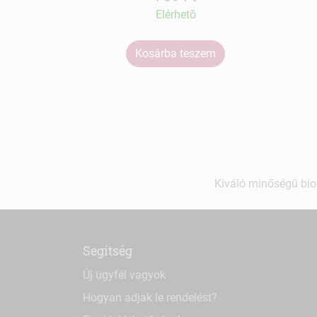
Elérhetõ
Kosárba teszem
Kiváló minőségű bio-
Segítség
Új ügyfél vagyok
Hogyan adjak le rendelést?