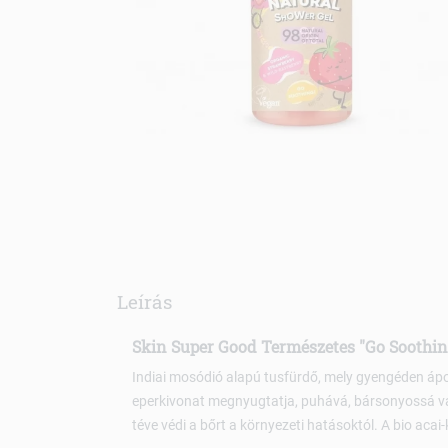
Leírás
Skin Super Good Természetes "Go Soothi
Indiai mosódió alapú tusfürdő, mely gyengéden ápolj
eperkivonat megnyugtatja, puhává, bársonyossá v
téve védi a bőrt a környezeti hatásoktól. A bio acai-k