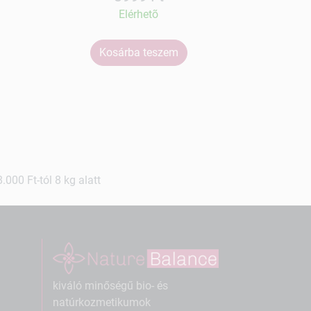
Elérhetõ
Kosárba teszem
Ko
000 Ft-tól 8 kg alatt
kiváló minőségű bio- és
natúrkozmetikumok