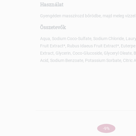
Használat
Gyengéden masszírozd bőrödbe, majd meleg vízzel 
Összetevők
Aqua, Sodium Coco-Sulfate, Sodium Chloride, Laury
Fruit Extract*, Rubus Idaeus Fruit Extract*, Euterpe 
Extract, Glycerin, Coco-Glucoside, Glyceryl Oleate, 
Acid, Sodium Benzoate, Potassium Sorbate, Citric A
-9%