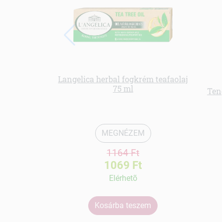
Langelica herbal fogkrém teafaolaj
75 ml
Ten
MEGNÉZEM
1164 Ft
1069 Ft
Elérhetõ
Kosárba teszem