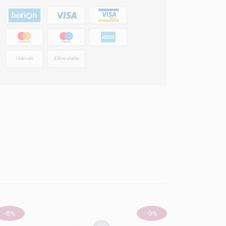
Utánvét
Előre utalás
-8%
-9%