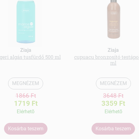
Ziaja
Ziaja
geri algás tusfürdő 500 ml
cupuacu bronzosító testápo
ml
MEGNÉZEM
MEGNÉZEM
1866 Ft
3648 Ft
1719 Ft
3359 Ft
Elérhetõ
Elérhetõ
Kosárba teszem
Kosárba teszem