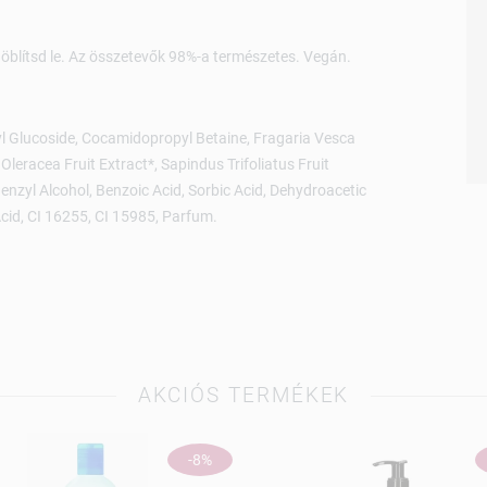
öblítsd le. Az összetevők 98%-a természetes. Vegán.
l Glucoside, Cocamidopropyl Betaine, Fragaria Vesca
Oleracea Fruit Extract*, Sapindus Trifoliatus Fruit
Benzyl Alcohol, Benzoic Acid, Sorbic Acid, Dehydroacetic
cid, CI 16255, CI 15985, Parfum.
AKCIÓS TERMÉKEK
-8%