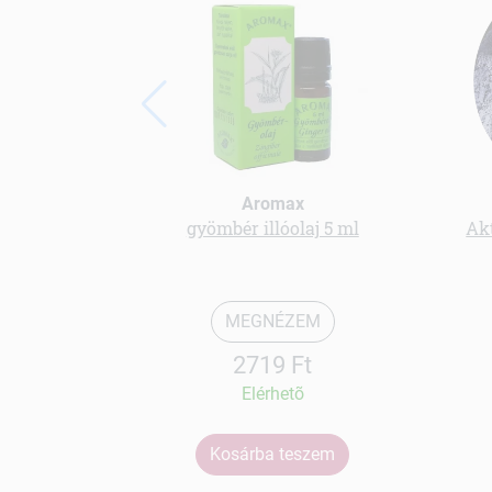
Aromax
gyömbér illóolaj 5 ml
Akt
MEGNÉZEM
2719 Ft
Elérhetõ
Kosárba teszem