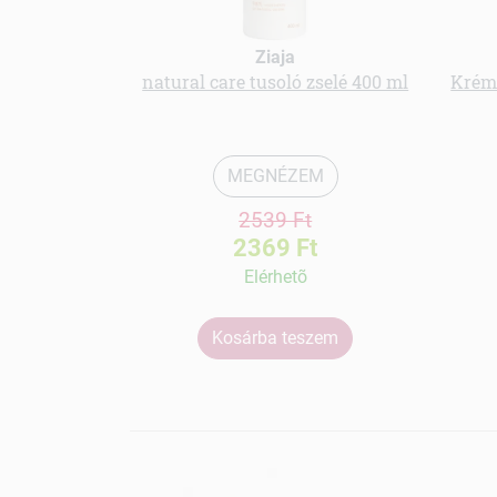
Ziaja
natural care tusoló zselé 400 ml
Krémt
MEGNÉZEM
2539 Ft
2369 Ft
Elérhetõ
Kosárba teszem