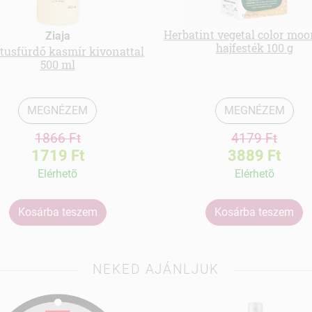
Herbatint vegetal color moo
Ziaja
hajfesték 100 g
usfürdő kasmír kivonattal
500 ml
MEGNÉZEM
MEGNÉZEM
1866 Ft
4179 Ft
1719 Ft
3889 Ft
Elérhetõ
Elérhetõ
Kosárba teszem
Kosárba teszem
NEKED AJÁNLJUK