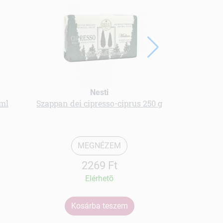
Nesti
Na
 ml
Szappan dei cipresso-ciprus 250 g
virágvíz 
sa
MEGNÉZEM
2269 Ft
Elérhetõ
Kosárba teszem
Ko