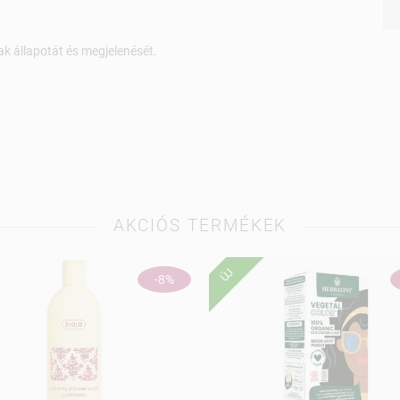
kak állapotát és megjelenését.
AKCIÓS TERMÉKEK
ÚJ
-8%