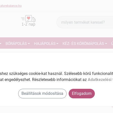
aturebalance.hu
Termék
keresés
BŐRÁPOLÁS
HAJÁPOLÁS
KÉZ- ÉS KÖRÖMÁPOLÁS
3
Márka:
Revers
Revers Szájbalzsam sweet balm
e-vit.tutti frutti 4,5g 1 db
27
ez szükséges cookie-kat használ. Szélesebb körű funkcionalitá
Tartalom: 1 db
at engedélyezhet. Részletesebb információkat az
Adatkezelési 
Ké
EAN: 5902114883560
El
Beállítások módosítása
Elfogadom