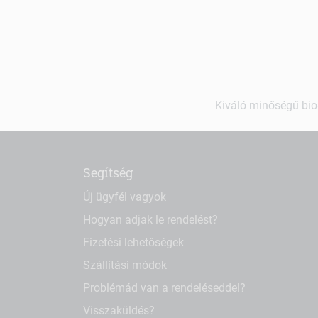
Kiváló minőségű bio-
Segítség
Új ügyfél vagyok
Hogyan adjak le rendelést?
Fizetési lehetőségek
Szállítási módok
Problémád van a rendeléseddel?
Visszaküldés?