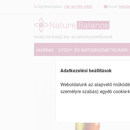
Ügyfélszolgálat:
+36-20-593-0902
Email:
info@n
kiváló minőségű bio- és natúrkozmetikumok
MÁRKÁK
GYÓGY- ÉS NATÚRKOZMETIKUMOK
Adatkezelési beállítások
Weboldalunk az alapvető működésh
személyre szabás) egyéb cookie-k