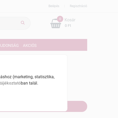
Belépés
Regisztráció
0
Kosár
0 Ft
ÚJDONSÁG
AKCIÓS
49 Ft
% ÁFÁ-val , [349 Ft/db]
shoz (marketing, statisztika,
tájékoztató
ban talál.
szletinformáció:
fogyott
Értesítést kérek, ha beérkezik