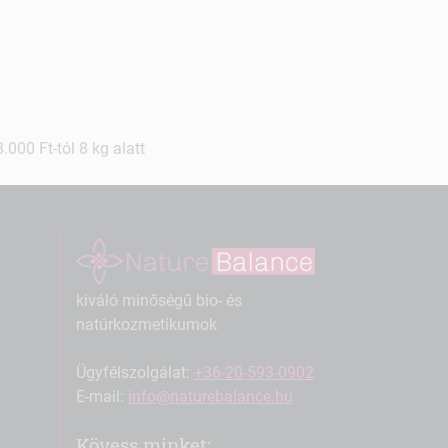
000 Ft-tól 8 kg alatt
kiváló minőségű bio- és
natúrkozmetikumok
Ügyfélszolgálat:
+36-20-593-0902
E-mail:
info@naturebalance.hu
Kövess minket: