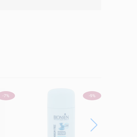
-7%
-9%