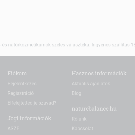
 és natúrkozmetikumok széles választéka. Ingyenes szállítás 18.
Fiókom
Hasznos információk
Bejelentkezés
Aktuális ajánlatok
Regisztráció
Blog
Elfelejtetted jelszavad?
naturebalance.hu
Jogi információk
Rólunk
ÁSZF
Kapcsolat