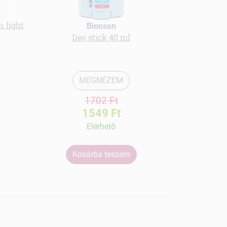
n light
Bionsen
Deo stick 40 ml
Kakaóvaj 
MEGNÉZEM
1702 Ft
1549 Ft
Elérhetõ
Kosárba teszem
Ko