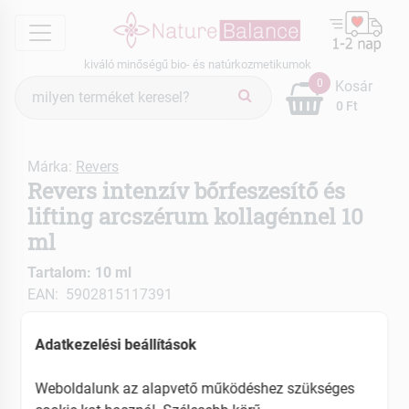
menu
kiváló minőségű bio- és natúrkozmetikumok
Termék
0
Kosár
keresés
0 Ft
Márka:
Revers
Revers intenzív bőrfeszesítő és
lifting arcszérum kollagénnel 10
ml
Tartalom: 10 ml
EAN: 5902815117391
Adatkezelési beállítások
Weboldalunk az alapvető működéshez szükséges