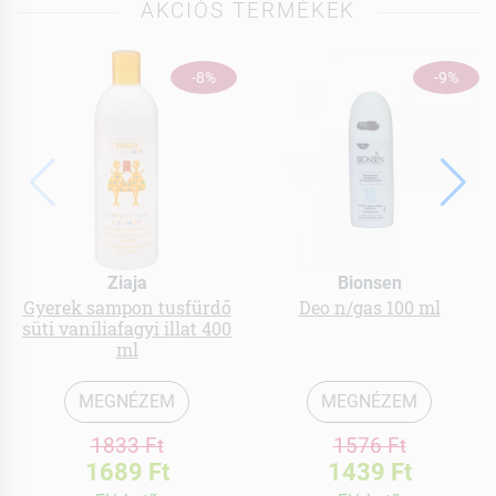
AKCIÓS TERMÉKEK
-8%
-9%
Ziaja
Bionsen
Gyerek sampon tusfürdő
Deo n/gas 100 ml
süti vaníliafagyi illat 400
ml
MEGNÉZEM
MEGNÉZEM
1833 Ft
1576 Ft
1689 Ft
1439 Ft