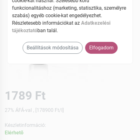
cookie-kat használ. Szélesebb körű
funkcionalitáshoz (marketing, statisztika, személyre
szabás) egyéb cookie-kat engedélyezhet.
Részletesebb információkat az
Adatkezelési
tájékoztató
ban talál.
Beállítások módosítása
Elfogadom
1789 Ft
27% ÁFÁ-val , [178900 Ft/l]
Készletinformáció:
Elérhetõ