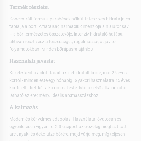
Termék részletei
Koncentrált formula parabének nélkül. Intenzíven hidratálja és
táplálja a bőrt. A fiatalság harmadik dimenziója a hialuronsav
– a bőr természetes összetevője, intenzív hidratáló hatású,
aktívan részt vesz a feszességet, rugalmasságot javító
folyamatokban. Minden bőrtípusra ajánlott.
Használati javaslat
Kezelésként ajánlott fáradt és dehidratált bőrre, már 25 éves
kortól - minden este egy hónapig. Gyakori használatra 45 éves
kor felett - heti két alkalommal este. Már az első alkalom után
látható az eredmény. Ideális arcmasszázshoz.
Alkalmazás
Modern és kényelmes adagolás. Használata: óvatosan és
egyenletesen vigyen fel 2-3 cseppet az előzőleg megtisztított
arc-, nyak- és dekoltázs bőrére, majd várja meg, míg teljesen