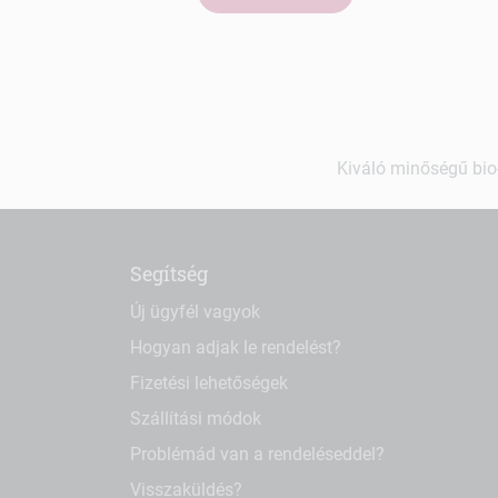
Kiváló minőségű bio-
Segítség
Új ügyfél vagyok
Hogyan adjak le rendelést?
Fizetési lehetőségek
Szállítási módok
Problémád van a rendeléseddel?
Visszaküldés?