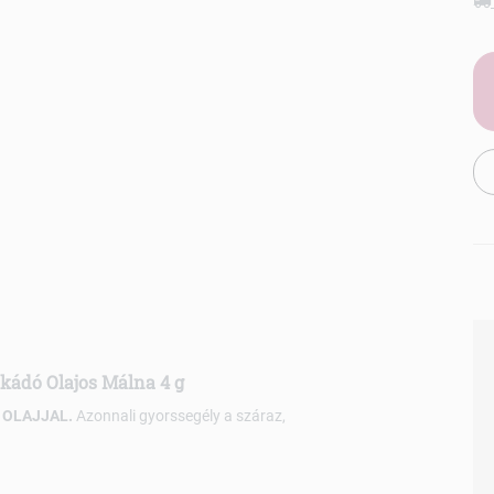
okádó Olajos Málna 4 g
 OLAJJAL.
Azonnali gyorssegély a száraz,