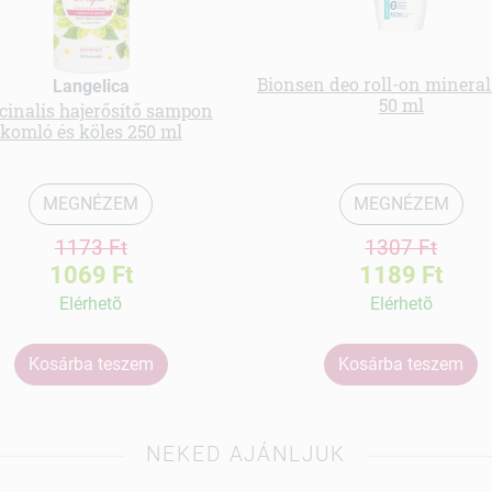
Bionsen deo roll-on mineral
Langelica
50 ml
icinalis hajerősítő sampon
komló és köles 250 ml
MEGNÉZEM
MEGNÉZEM
1173 Ft
1307 Ft
1069 Ft
1189 Ft
Elérhetõ
Elérhetõ
Kosárba teszem
Kosárba teszem
NEKED AJÁNLJUK