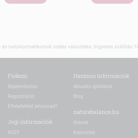
 és natúrkozmetikumok széles választéka. Ingyenes szállítás 18.
Fiókom
Hasznos információk
Bejelentkezés
Aktuális ajánlatok
Regisztráció
Blog
Elfelejtetted jelszavad?
naturebalance.hu
Jogi információk
Rólunk
ÁSZF
Kapcsolat