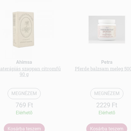
Ahimsa
Petra
terápiás szappan citromfű
Pferde balzsam meleg 50
90 g
MEGNÉZEM
MEGNÉZEM
769 Ft
2229 Ft
Elérhetõ
Elérhetõ
Kosárba teszem
Kosárba teszem