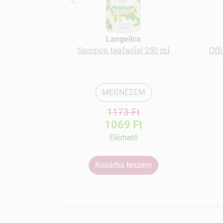
Langelica
Sampon teafaolaj 250 ml
Off
MEGNÉZEM
1173 Ft
1069 Ft
Elérhetõ
Kosárba teszem