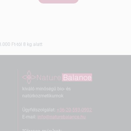
000 Ft-tól 8 kg alatt
kiváló minőségű bio- és
natúrkozmetikumok
Ügyfélszolgálat:
+36-20-593-0902
E-mail:
info@naturebalance.hu
Kövess minket: