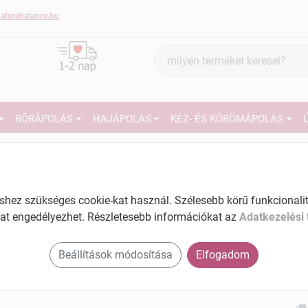
aturebalance.hu
Termék
keresés
BŐRÁPOLÁS
HAJÁPOLÁS
KÉZ- ÉS KÖRÖMÁPOLÁS
6
Márka:
Revers
Revers ajakápoló stift shea vajas
és avokádó olajos málna 4 g
27
ez szükséges cookie-kat használ. Szélesebb körű funkcionalitá
Tartalom: 4 g
at engedélyezhet. Részletesebb információkat az
Adatkezelési 
Ké
EAN: 5902815169970
El
Beállítások módosítása
Elfogadom
Am
a v