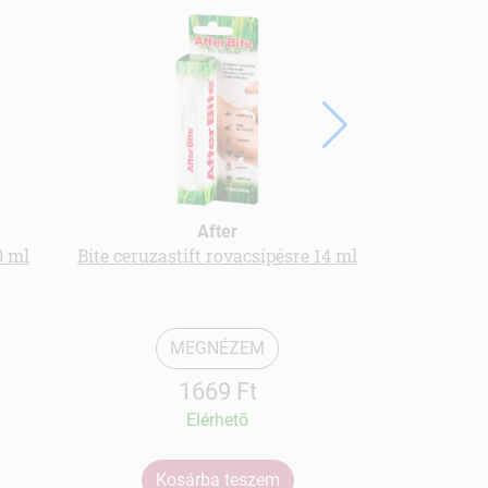
After
0 ml
Bite ceruzastift rovacsípésre 14 ml
Ördögcsákl
MEGNÉZEM
1669 Ft
Elérhetõ
Kosárba teszem
Ko