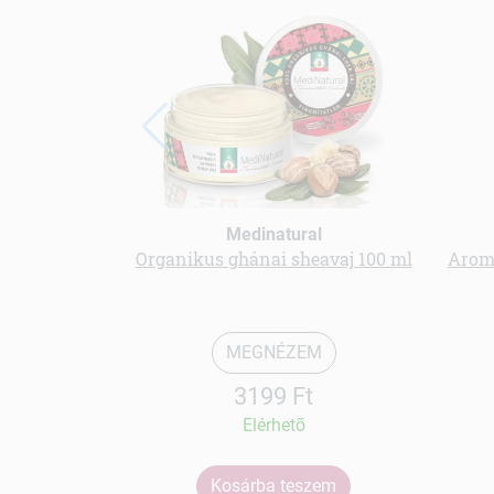
Medinatural
Organikus ghánai sheavaj 100 ml
Aroma
MEGNÉZEM
3199 Ft
Elérhetõ
Kosárba teszem