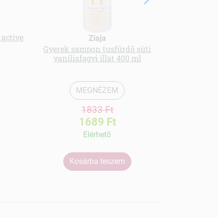
 active
Langelica of
Ziaja
aloe ve
Gyerek sampon tusfürdő süti
vaníliafagyi illat 400 ml
MEGNÉZEM
1833 Ft
1689 Ft
Elérhetõ
Kosárba teszem
Ko