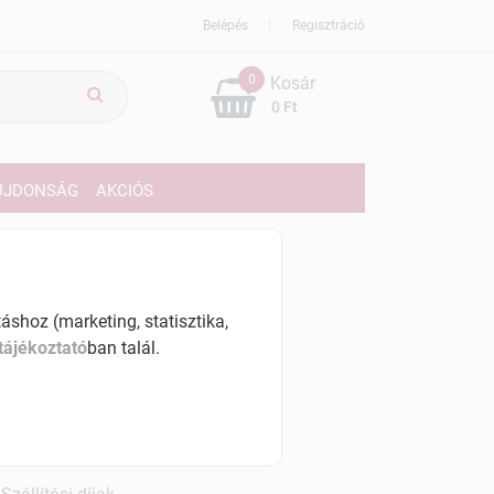
Belépés
Regisztráció
0
Kosár
0 Ft
ÚJDONSÁG
AKCIÓS
29 Ft
% ÁFÁ-val , [157250 Ft/kg]
shoz (marketing, statisztika,
tájékoztató
ban talál.
szletinformáció:
érhetõ
ennyiben
hétfő 7:00 óráig rendelsz,
árható kiszállítás augusztus 12, szerda
.