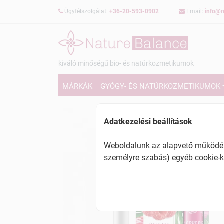
Ügyfélszolgálat:
+36-20-593-0902
Email:
info@n
kiváló minőségű bio- és natúrkozmetikumok
MÁRKÁK
GYÓGY- ÉS NATÚRKOZMETIKUMOK
Adatkezelési beállítások
Weboldalunk az alapvető működésh
személyre szabás) egyéb cookie-k