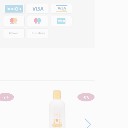
Utánvét
Előre utalás
ÚJ
-9%
-8%