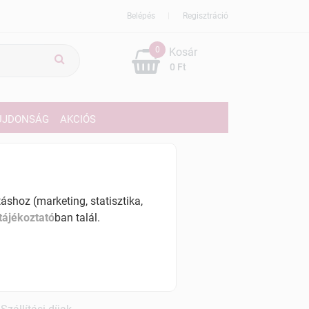
Belépés
Regisztráció
0
Kosár
0 Ft
ÚJDONSÁG
AKCIÓS
29 Ft
% ÁFÁ-val , [157250 Ft/kg]
shoz (marketing, statisztika,
tájékoztató
ban talál.
szletinformáció:
érhetõ
ennyiben
hétfő 7:00 óráig rendelsz,
árható kiszállítás augusztus 12, szerda
.