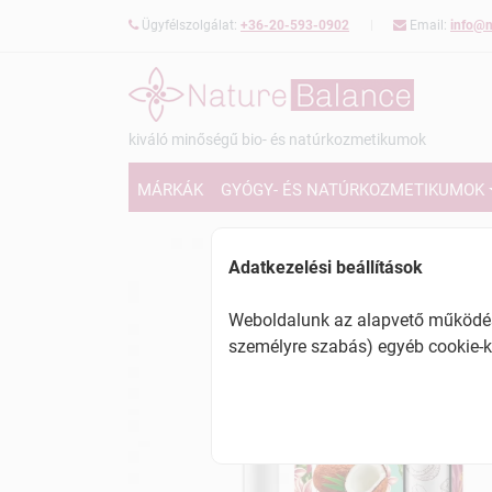
Ügyfélszolgálat:
+36-20-593-0902
Email:
info@n
kiváló minőségű bio- és natúrkozmetikumok
MÁRKÁK
GYÓGY- ÉS NATÚRKOZMETIKUMOK
Adatkezelési beállítások
Weboldalunk az alapvető működésh
személyre szabás) egyéb cookie-k