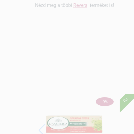
Nézd meg a többi
Revers
terméket is!
ÚJ
-9%