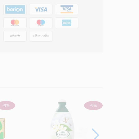
Utánvét
Előre utalás
-9%
-9%