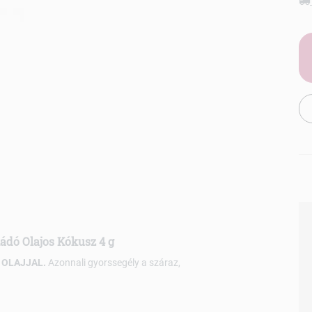
kádó Olajos Kókusz 4 g
 OLAJJAL.
Azonnali gyorssegély a száraz,