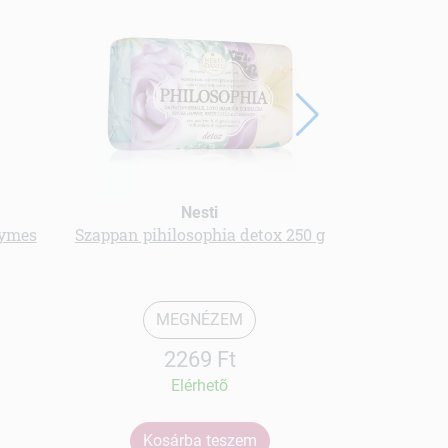
Nesti
lymes
Szappan pihilosophia detox 250 g
Feketenadál
MEGNÉZEM
2269 Ft
Elérhetõ
Kosárba teszem
Ko