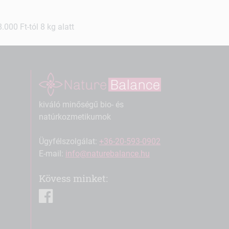
000 Ft-tól 8 kg alatt
kiváló minőségű bio- és
natúrkozmetikumok
Ügyfélszolgálat:
+36-20-593-0902
E-mail:
info@naturebalance.hu
Kövess minket:
facebook