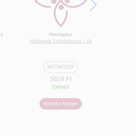
 g
Hennaplus
Hajfesték 3.sötétbarna 1 db
Pferde ba
MEGNÉZEM
5829 Ft
Elérhetõ
Kosárba teszem
Ko