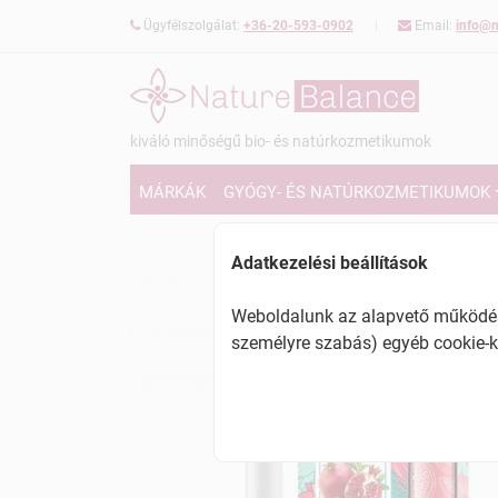
Ügyfélszolgálat:
+36-20-593-0902
Email:
info@n
kiváló minőségű bio- és natúrkozmetikumok
MÁRKÁK
GYÓGY- ÉS NATÚRKOZMETIKUMOK
Adatkezelési beállítások
Weboldalunk az alapvető működésh
személyre szabás) egyéb cookie-k