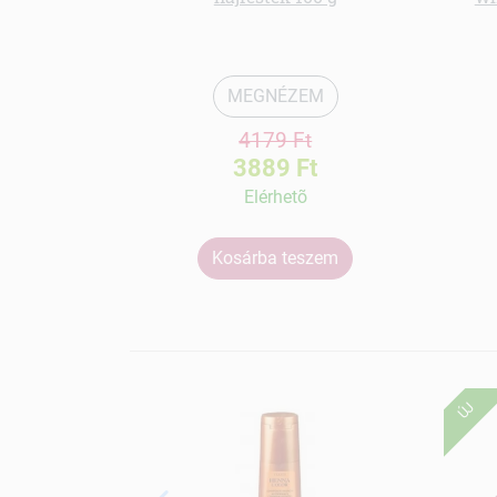
MEGNÉZEM
4179 Ft
3889 Ft
Elérhetõ
Kosárba teszem
ÚJ