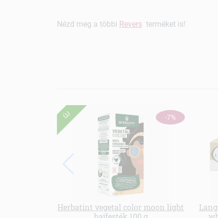
Nézd meg a többi
Revers
terméket is!
ÚJ
-7%
Herbatint vegetal color moon light
Lang
hajfesték 100 g
wh