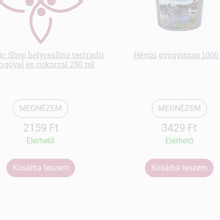
c Shop helyreállító testradír
Hévízi gyógyiszap 1000
góval és cukorral 250 ml
MEGNÉZEM
MEGNÉZEM
2159 Ft
3429 Ft
Elérhetõ
Elérhetõ
Kosárba teszem
Kosárba teszem