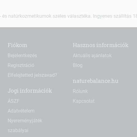
 és natúrkozmetikumok széles választéka. Ingyenes szállítás 18.
Fiókom
Hasznos információk
Bejelentkezés
Aktuális ajánlatok
Regisztráció
Blog
Elfelejtetted jelszavad?
naturebalance.hu
Jogi információk
Rólunk
ÁSZF
Kapcsolat
Adatvételem
Nyereményjáték
szabályai