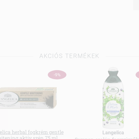
AKCIÓS TERMÉKEK
-9%
elica herbal fogkrém gentle
Langelica
itening aktív szén 75 ml