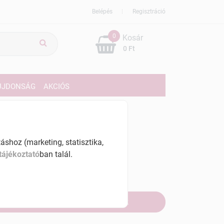
Belépés
Regisztráció
0
Kosár
0 Ft
ÚJDONSÁG
AKCIÓS
29 Ft
% ÁFÁ-val , [157250 Ft/kg]
shoz (marketing, statisztika,
tájékoztató
ban talál.
szletinformáció:
fogyott
Értesítést kérek, ha beérkezik