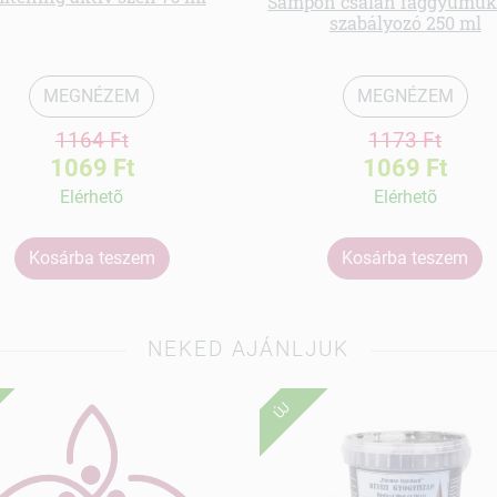
Sampon csalán faggyúműk
szabályozó 250 ml
MEGNÉZEM
MEGNÉZEM
1164 Ft
1173 Ft
1069 Ft
1069 Ft
Elérhetõ
Elérhetõ
Kosárba teszem
Kosárba teszem
NEKED AJÁNLJUK
ÚJ