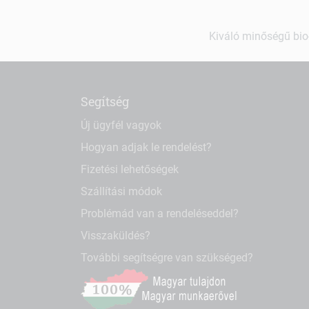
Kiváló minőségű bio-
Segítség
Új ügyfél vagyok
Hogyan adjak le rendelést?
Fizetési lehetőségek
Szállítási módok
Problémád van a rendeléseddel?
Visszaküldés?
További segítségre van szükséged?