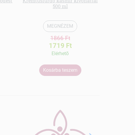
ödést
Krémtusfürdő kasmír kivonattal
500 ml
MEGNÉZEM
1866 Ft
1719 Ft
Elérhetõ
Kosárba teszem
Ko