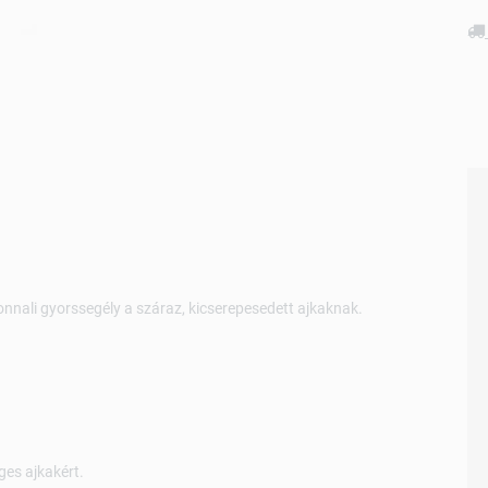
onnali gyorssegély a száraz, kicserepesedett ajkaknak.
ges ajkakért.