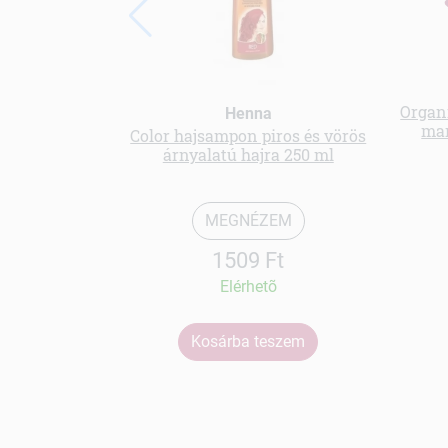
Organi
Henna
man
Color hajsampon piros és vörös
árnyalatú hajra 250 ml
MEGNÉZEM
1509 Ft
Elérhetõ
Kosárba teszem