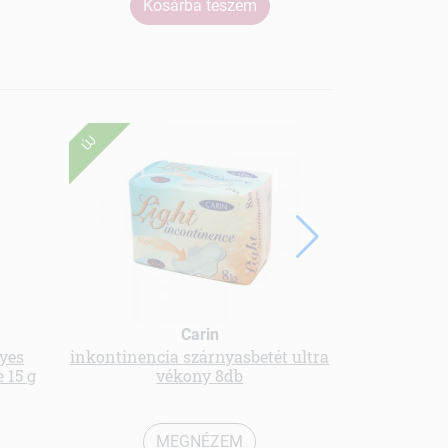
Kosárba teszem
Ko
ÚJ
Carin
yes
inkontinencia szárnyasbetét ultra
Körömv
 15 g
vékony 8db
MEGNÉZEM