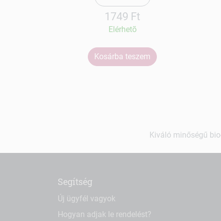
1749 Ft
Elérhetõ
Kosárba teszem
Kiváló minőségű bio-
Segítség
Új ügyfél vagyok
Hogyan adjak le rendelést?