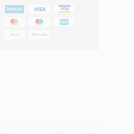
Utánvét
Előre utalás