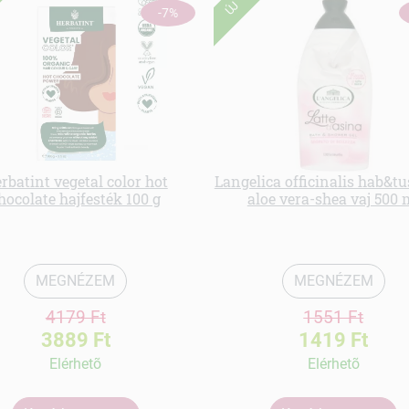
ÚJ
-7%
rbatint vegetal color hot
Langelica officinalis hab&t
hocolate hajfesték 100 g
aloe vera-shea vaj 500 
MEGNÉZEM
MEGNÉZEM
4179 Ft
1551 Ft
3889 Ft
1419 Ft
Elérhetõ
Elérhetõ