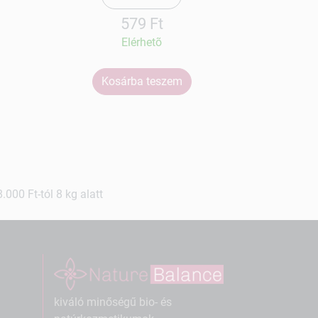
579 Ft
Elérhetõ
Kosárba teszem
Ko
000 Ft-tól 8 kg alatt
kiváló minőségű bio- és