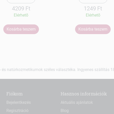
4209 Ft
1249 Ft
Elérhetõ
Elérhetõ
Kosárba teszem
Kosárba teszem
 és natúrkozmetikumok széles választéka. Ingyenes szállítás 18.
Fiókom
Hasznos információk
Bejelentkezés
Aktuális ajánlatok
Regisztráció
Blog