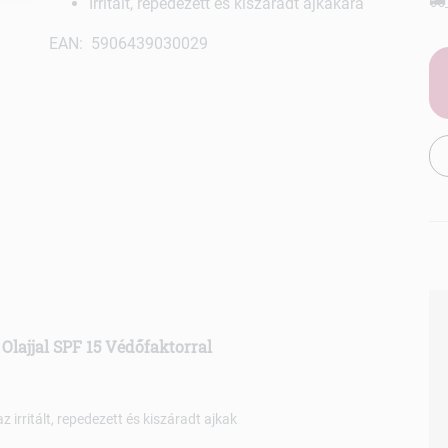
Irritált, repedezett és kiszáradt ajkakara
EAN: 5906439030029
 Olajjal SPF 15 Védőfaktorral
irritált, repedezett és kiszáradt ajkak