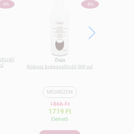
-9%
-8%
usfürdő
Langelica h
Ziaja
ml
whitenin
Kókusz krémtusfürdő 500 ml
MEGNÉZEM
1866 Ft
1719 Ft
Elérhetõ