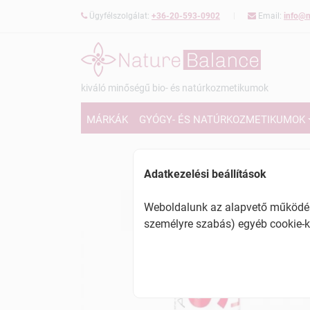
Ügyfélszolgálat:
+36-20-593-0902
Email:
info@n
kiváló minőségű bio- és natúrkozmetikumok
MÁRKÁK
GYÓGY- ÉS NATÚRKOZMETIKUMOK
Adatkezelési beállítások
Weboldalunk az alapvető működésh
személyre szabás) egyéb cookie-k