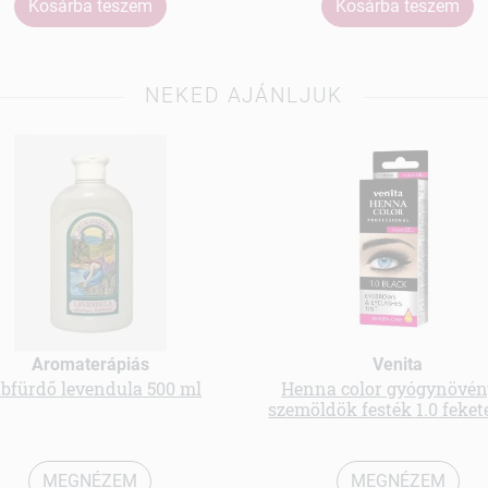
Kosárba teszem
Kosárba teszem
NEKED AJÁNLJUK
Aromaterápiás
Venita
bfürdő levendula 500 ml
Henna color gyógynövén
szemöldök festék 1.0 fekete
MEGNÉZEM
MEGNÉZEM