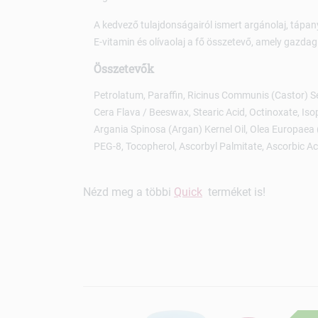
A kedvező tulajdonságairól ismert argánolaj, tápa
E-vitamin és olívaolaj a fő összetevő, amely gazdagí
Összetevők
Petrolatum, Paraffin, Ricinus Communis (Castor) Se
Cera Flava / Beeswax, Stearic Acid, Octinoxate, Is
Argania Spinosa (Argan) Kernel Oil, Olea Europaea (
PEG-8, Tocopherol, Ascorbyl Palmitate, Ascorbic Acid
Nézd meg a többi
Quick
terméket is!