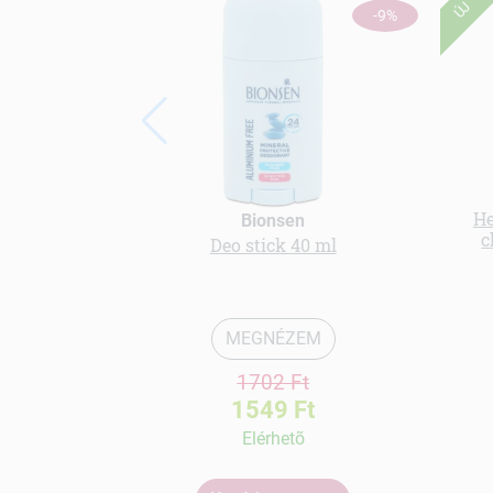
ÚJ
-9%
He
Bionsen
c
Deo stick 40 ml
MEGNÉZEM
1702 Ft
1549 Ft
Elérhetõ