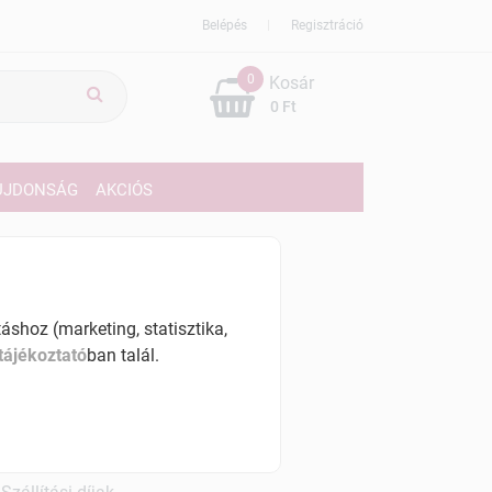
Belépés
Regisztráció
0
Kosár
0 Ft
ÚJDONSÁG
AKCIÓS
49 Ft
% ÁFÁ-val , [144474 Ft/kg]
shoz (marketing, statisztika,
tájékoztató
ban talál.
szletinformáció:
érhetõ
ennyiben
péntek 7:00 óráig rendelsz,
árható kiszállítás augusztus 11, kedd
.