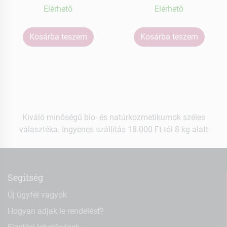
Elérhetõ
Elérhetõ
Kosárba teszem
Kosárba teszem
Kiváló minőségű bio- és natúrkozmetikumok széles
választéka. Ingyenes szállítás 18.000 Ft-tól 8 kg alatt
Segítség
Új ügyfél vagyok
Hogyan adjak le rendelést?