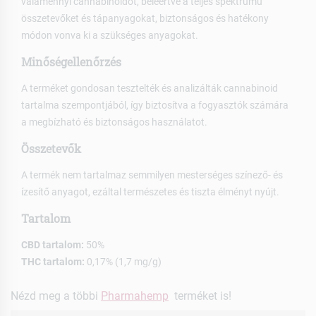
valamennyi cannabinoidot, beleértve a teljes spektrumú
összetevőket és tápanyagokat, biztonságos és hatékony
módon vonva ki a szükséges anyagokat.
Minőségellenőrzés
A terméket gondosan tesztelték és analizálták cannabinoid
tartalma szempontjából, így biztosítva a fogyasztók számára
a megbízható és biztonságos használatot.
Összetevők
A termék nem tartalmaz semmilyen mesterséges színező- és
ízesítő anyagot, ezáltal természetes és tiszta élményt nyújt.
Tartalom
CBD tartalom:
50%
THC tartalom:
0,17% (1,7 mg/g)
Nézd meg a többi
Pharmahemp
terméket is!