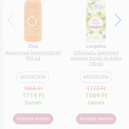
Ziaja
Langelica
Narancsvaj krémtusfürdő
Officinalis hajerősítő
500 ml
sampon komló és köles
250 ml
MEGNÉZEM
MEGNÉZEM
1866 Ft
1173 Ft
1719 Ft
1069 Ft
Elérhetõ
Elérhetõ
Kosárba teszem
Kosárba teszem