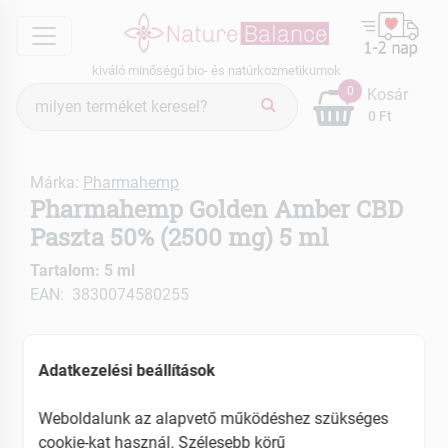
menu
kiváló minőségű bio- és natúrkozmetikumok
Termék
0
Kosár
keresés
0 Ft
Márka:
Pharmahemp
Pharmahemp Golden Amber CBD
Paszta 50% (2500 mg) 5 ml
Tartalom: 5 ml
EAN: 3830074580255
Adatkezelési beállítások
Weboldalunk az alapvető működéshez szükséges
cookie-kat használ. Szélesebb körű