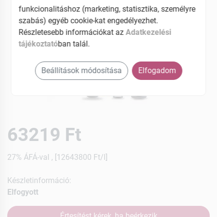
funkcionalitáshoz (marketing, statisztika, személyre
szabás) egyéb cookie-kat engedélyezhet.
Részletesebb információkat az
Adatkezelési
tájékoztató
ban talál.
Beállítások módosítása
Elfogadom
63219 Ft
27% ÁFÁ-val , [12643800 Ft/l]
Készletinformáció:
Elfogyott
Értesítést kérek, ha beérkezik