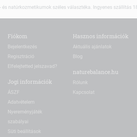
 és natúrkozmetikumok széles választéka. Ingyenes szállítás 18.
Fiókom
Hasznos információk
Bejelentkezés
Aktuális ajánlatok
Regisztráció
Blog
Elfelejtetted jelszavad?
naturebalance.hu
Jogi információk
Rólunk
ÁSZF
Kapcsolat
Adatvételem
Nyereményjáték
szabályai
Süti beállítások