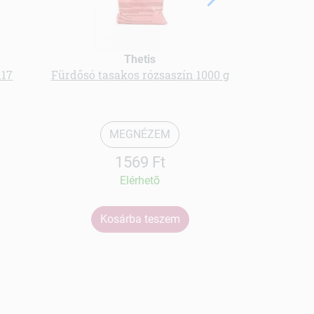
Thetis
117
Fürdősó tasakos rózsaszín 1000 g
Napola
MEGNÉZEM
1569 Ft
Elérhetõ
Kosárba teszem
Ko