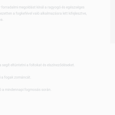
 forradalmi megoldást kínál a ragyogó és egészséges
ezetten a fogkefével való alkalmazásra lett kifejlesztve,
ba.
 segít eltüntetni a foltokat és elszíneződéseket.
di a fogak zománcát.
ó a mindennapi fogmosás során.