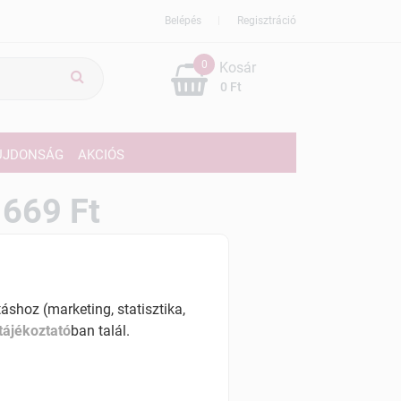
Belépés
Regisztráció
0
Kosár
0 Ft
ÚJDONSÁG
AKCIÓS
669 Ft
% ÁFÁ-val , [33380 Ft/l]
szletinformáció:
shoz (marketing, statisztika,
érhetõ
tájékoztató
ban talál.
ennyiben
hétfő 7:00 óráig rendelsz,
árható kiszállítás augusztus 12, szerda
.