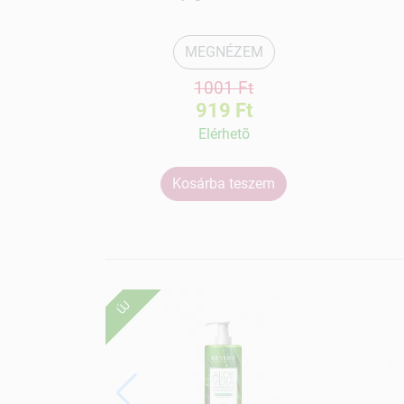
MEGNÉZEM
1001 Ft
919 Ft
Elérhetõ
Kosárba teszem
ÚJ