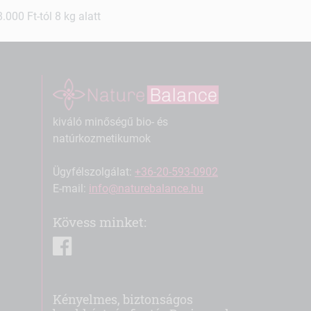
000 Ft-tól 8 kg alatt
kiváló minőségű bio- és
natúrkozmetikumok
Ügyfélszolgálat:
+36-20-593-0902
E-mail:
info@naturebalance.hu
Kövess minket:
facebook
Kényelmes, biztonságos