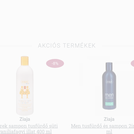
AKCIÓS TERMÉKEK
-8%
Ziaja
Ziaja
rek sampon tusfürdő süti
Men tusfürdő és sampon 2i
aníliafagyi illat 400 ml
ml