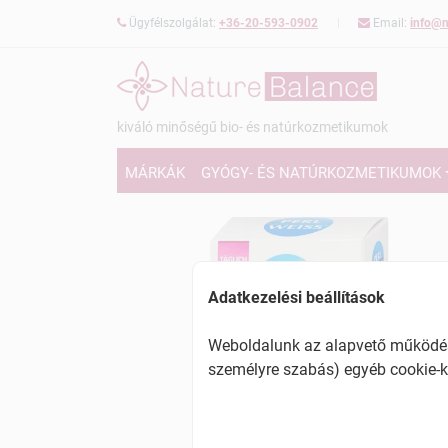
Ügyfélszolgálat:
+36-20-593-0902
Email:
info@n
kiváló minőségű bio- és natúrkozmetikumok
MÁRKÁK
GYÓGY- ÉS NATÚRKOZMETIKUMOK
Adatkezelési beállítások
Weboldalunk az alapvető működésh
személyre szabás) egyéb cookie-k