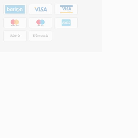
Utánvét
Előre utalás