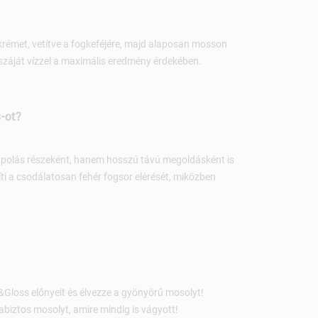
rémet, vetítve a fogkeféjére, majd alaposan mosson
 száját vízzel a maximális eredmény érdekében.
-ot?
ápolás részeként, hanem hosszú távú megoldásként is
íti a csodálatosan fehér fogsor elérését, miközben
loss előnyeit és élvezze a gyönyörű mosolyt!
abiztos mosolyt, amire mindig is vágyott!