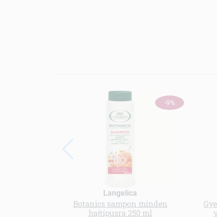
-9%
Langelica
Botanics sampon minden
Gye
hajtípusra 250 ml
v