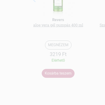
Revers
aloe vera gél pumpás 400 ml
Sz
MEGNÉZEM
3219 Ft
Elérhetõ
Kosárba teszem