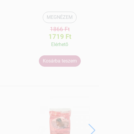
MEGNÉZEM
1866 Ft
1719 Ft
Elérhetõ
Kosárba teszem
Ko