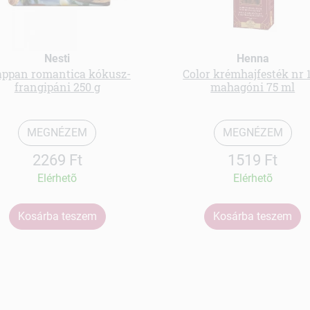
Nesti
Henna
appan romantica kókusz-
Color krémhajfesték nr 
frangipáni 250 g
mahagóni 75 ml
MEGNÉZEM
MEGNÉZEM
2269 Ft
1519 Ft
Elérhetõ
Elérhetõ
Kosárba teszem
Kosárba teszem