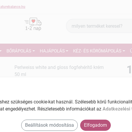
aturebalance.hu
Termék
keresés
BŐRÁPOLÁS
HAJÁPOLÁS
KÉZ- ÉS KÖRÖMÁPOLÁS
1
Perlweiss white and gloss fogfehérítő krém
50 ml
Tartalom: 50 ml
27
EAN: 4008890009314
Ké
ez szükséges cookie-kat használ. Szélesebb körű funkcionalitá
El
at engedélyezhet. Részletesebb információkat az
Adatkezelési 
Am
a v
Beállítások módosítása
Elfogadom