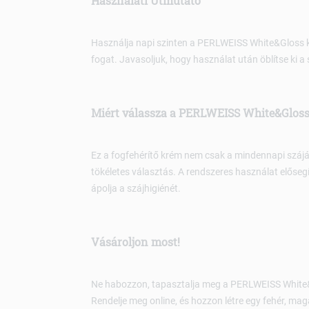
Használati Útmutató
Használja napi szinten a PERLWEISS White&Gloss k
fogat. Javasoljuk, hogy használat után öblítse ki a
Miért válassza a PERLWEISS White&Gloss
Ez a fogfehérítő krém nem csak a mindennapi száj
tökéletes választás. A rendszeres használat előseg
ápolja a szájhigiénét.
Vásároljon most!
Ne habozzon, tapasztalja meg a PERLWEISS White&G
Rendelje meg online, és hozzon létre egy fehér, mag