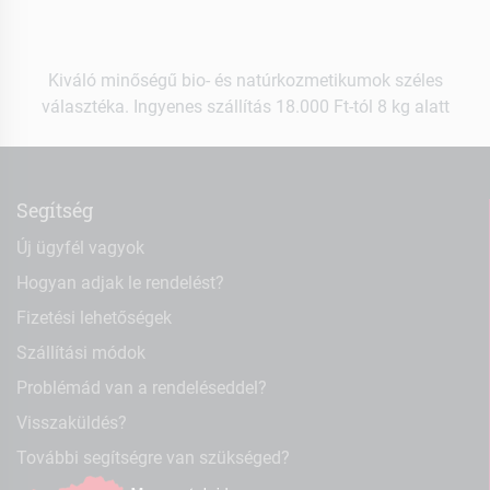
Kiváló minőségű bio- és natúrkozmetikumok széles
választéka. Ingyenes szállítás 18.000 Ft-tól 8 kg alatt
Segítség
Új ügyfél vagyok
Hogyan adjak le rendelést?
Fizetési lehetőségek
Szállítási módok
Problémád van a rendeléseddel?
Visszaküldés?
További segítségre van szükséged?