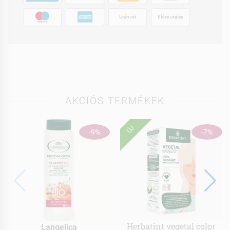
Utánvét
Előre utalás
AKCIÓS TERMÉKEK
ÚJ
-9%
-7%
Herbatint vegetal color
Langelica