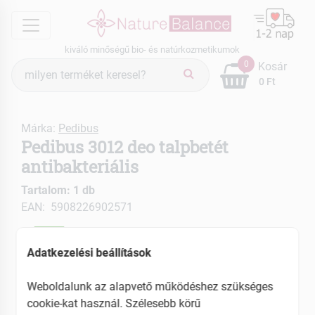
menu
kiváló minőségű bio- és natúrkozmetikumok
Termék
0
Kosár
keresés
0 Ft
Márka:
Pedibus
Pedibus 3012 deo talpbetét
antibakteriális
Tartalom: 1 db
EAN: 5908226902571
ÚJ
Adatkezelési beállítások
Weboldalunk az alapvető működéshez szükséges
cookie-kat használ. Szélesebb körű