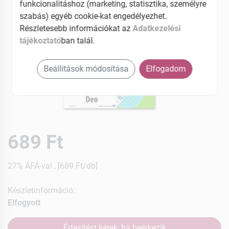
funkcionalitáshoz (marketing, statisztika, személyre
szabás) egyéb cookie-kat engedélyezhet.
Részletesebb információkat az
Adatkezelési
tájékoztató
ban talál.
Beállítások módosítása
Elfogadom
689 Ft
27% ÁFÁ-val , [689 Ft/db]
Készletinformáció:
Elfogyott
Értesítést kérek, ha beérkezik