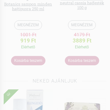
neutral cassia hajfesték
Botanics sampon minden
100 g
hajtípusra 250 ml
MEGNÉZEM
MEGNÉZEM
1001 Ft
4179 Ft
919 Ft
3889 Ft
Elérhetõ
Elérhetõ
Kosárba teszem
Kosárba teszem
NEKED AJÁNLJUK
ÚJ