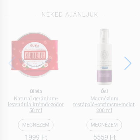
NEKED AJÁNLJUK
Olivia
Ősi
Natural geránium-
Magnézium
levendula krémdezodor
testápoló+optimsm+melato
50 ml
200 ml
MEGNÉZEM
MEGNÉZEM
1999 Ft
5559 Ft