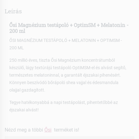
Leírás
Ősi Magnézium testápoló + OptimSM + Melatonin -
200 ml
ŐSI MAGNÉZIUM TESTÁPOLÓ + MELATONIN + OPTIMSM -
200 ML
250 millió éves, tiszta Ősi Magnézium koncentrátumból
készülő, lágy textúrájú testápoló OptiMSM-el és alvást segítő,
természetes melatoninnal, a garantált éjszakai pihenésért.
Könnyen beszívódó bőrápoló shea vajjal és édesmandula
olajjal gazdagított.
Tegye hatékonyabbá a napi testápolást, pihentetőbbé az
éjszakai alvást!
Nézd meg a többi
Ősi
terméket is!