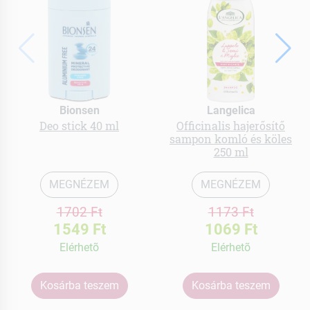
Bionsen
Langelica
Deo stick 40 ml
Officinalis hajerősítő
sampon komló és köles
250 ml
MEGNÉZEM
MEGNÉZEM
1702 Ft
1173 Ft
1549 Ft
1069 Ft
Elérhetõ
Elérhetõ
Kosárba teszem
Kosárba teszem