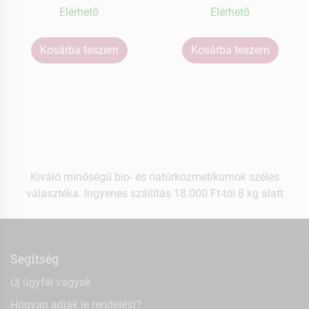
Elérhetõ
Elérhetõ
Kosárba teszem
Kosárba teszem
Kiváló minőségű bio- és natúrkozmetikumok széles
választéka. Ingyenes szállítás 18.000 Ft-tól 8 kg alatt
Segítség
Új ügyfél vagyok
Hogyan adjak le rendelést?