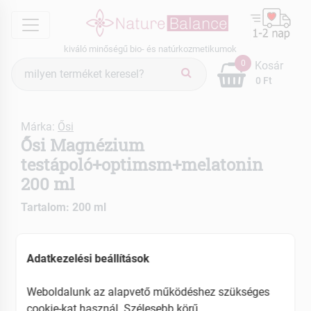
menu
kiváló minőségű bio- és natúrkozmetikumok
Termék
0
Kosár
keresés
0 Ft
Márka:
Ősi
Ősi Magnézium
testápoló+optimsm+melatonin
200 ml
Tartalom: 200 ml
Shea vajjal és édesmandula olajjal gazdagított
Alvást segítő
Adatkezelési beállítások
Könnyen beszívódó
Weboldalunk az alapvető működéshez szükséges
EAN: 5999887678455
cookie-kat használ. Szélesebb körű