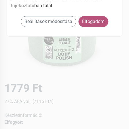
tájékoztató
ban talál.
Beállítások módosítása
Elfogadom
1779 Ft
27% ÁFÁ-val , [7116 Ft/l]
Készletinformáció:
Elfogyott