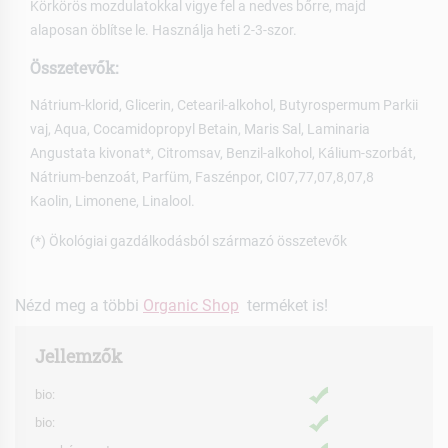
Körkörös mozdulatokkal vigye fel a nedves bőrre, majd
alaposan öblítse le. Használja heti 2-3-szor.
Összetevők:
Nátrium-klorid, Glicerin, Cetearil-alkohol, Butyrospermum Parkii
vaj, Aqua, Cocamidopropyl Betain, Maris Sal, Laminaria
Angustata kivonat*, Citromsav, Benzil-alkohol, Kálium-szorbát,
Nátrium-benzoát, Parfüm, Faszénpor, CI07,77,07,8,07,8
Kaolin, Limonene, Linalool.
(*) Ökológiai gazdálkodásból származó összetevők
Nézd meg a többi
Organic Shop
terméket is!
Jellemzők
bio:
bio: