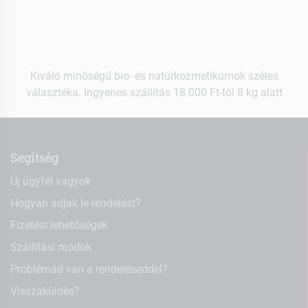
Kiváló minőségű bio- és natúrkozmetikumok széles
választéka. Ingyenes szállítás 18.000 Ft-tól 8 kg alatt
Segítség
Új ügyfél vagyok
Hogyan adjak le rendelést?
Fizetési lehetőségek
Szállítási módok
Problémád van a rendeléseddel?
Visszaküldés?