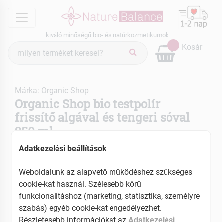
menu
kiváló minőségű bio- és natúrkozmetikumok
Termék
Kosár
keresés
Márka:
Organic Shop
Organic Shop bio testpolír
frissítő algával és tengeri sóval
250 ml
Tartalom: 250 ml
Adatkezelési beállítások
EAN: 4744183012585
Weboldalunk az alapvető működéshez szükséges
cookie-kat használ. Szélesebb körű
funkcionalitáshoz (marketing, statisztika, személyre
szabás) egyéb cookie-kat engedélyezhet.
Részletesebb információkat az
Adatkezelési