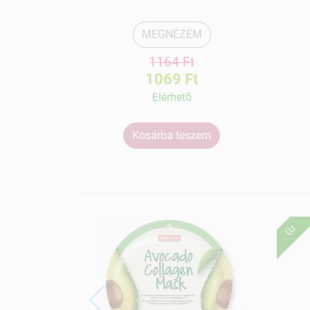
MEGNÉZEM
1164 Ft
1069 Ft
Elérhetõ
Kosárba teszem
ÚJ