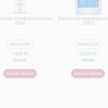
ms baby folyékony hintőport
Organity ősi magnézium f
100ml
1000 g
MEGNÉZEM
MEGNÉZEM
1489 Ft
3349 Ft
Elérhetõ
Elérhetõ
Kosárba teszem
Kosárba teszem