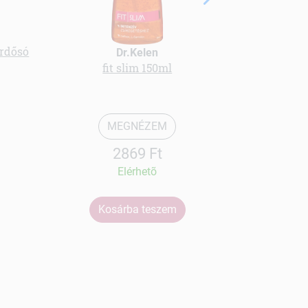
ürdősó
Dr.Kelen
fit slim 150ml
Sejtmegúj
ős
MEGNÉZEM
2869 Ft
Elérhetõ
Kosárba teszem
Ko