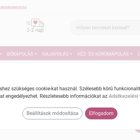
aturebalance.hu
Termék
keresés
BŐRÁPOLÁS
HAJÁPOLÁS
KÉZ- ÉS KÖRÖMÁPOLÁS
1
Organic Shop bio tápláló testszuflé
"habcsók" eperrel és kókusszal 250 ml
Tartalom: 250 ml
27
ez szükséges cookie-kat használ. Szélesebb körű funkcionalitá
EAN: 4743318144252
at engedélyezhet. Részletesebb információkat az
Adatkezelési 
Ké
El
Beállítások módosítása
Elfogadom