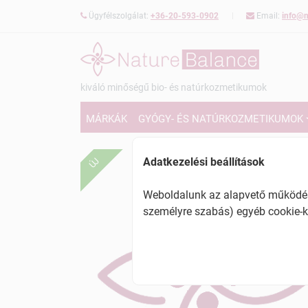
Ügyfélszolgálat:
+36-20-593-0902
Email:
info@n
kiváló minőségű bio- és natúrkozmetikumok
MÁRKÁK
GYÓGY- ÉS NATÚRKOZMETIKUMOK
Adatkezelési beállítások
ÚJ
Weboldalunk az alapvető működésh
személyre szabás) egyéb cookie-k