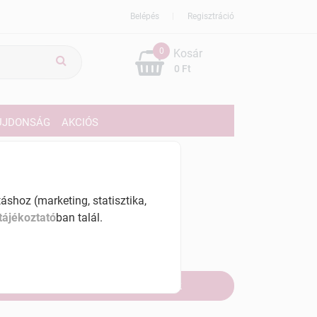
Belépés
Regisztráció
0
Kosár
0 Ft
ÚJDONSÁG
AKCIÓS
729 Ft
% ÁFÁ-val , [6916 Ft/l]
shoz (marketing, statisztika,
tájékoztató
ban talál.
szletinformáció:
fogyott
Értesítést kérek, ha beérkezik