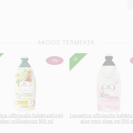
AKCIÓS TERMÉKEK
ÚJ
-9%
ica officinalis hab&tusfürdő
Langelica officinalis hab&t
odza-csillagánizs 500 ml
aloe vera-shea vaj 500 