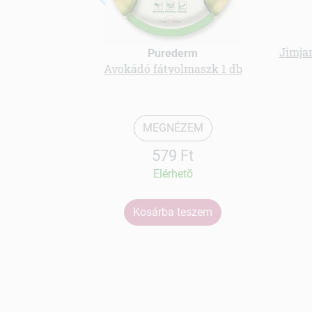
Jimja
Purederm
Avokádó fátyolmaszk 1 db
MEGNÉZEM
579 Ft
Elérhetõ
Kosárba teszem