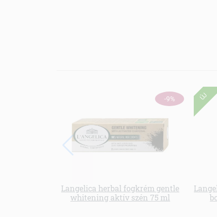
ÚJ
-9%
Langelica herbal fogkrém gentle
Langel
whitening aktív szén 75 ml
b