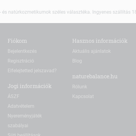
 és natúrkozmetikumok széles választéka. Ingyenes szállítás 18.
Fiókom
Hasznos információk
Bejelentkezés
Aktuális ajánlatok
Regisztráció
Blog
Elfelejtetted jelszavad?
naturebalance.hu
Jogi információk
Rólunk
ÁSZF
Kapcsolat
Adatvételem
Nyereményjáték
szabályai
Süti beállítások