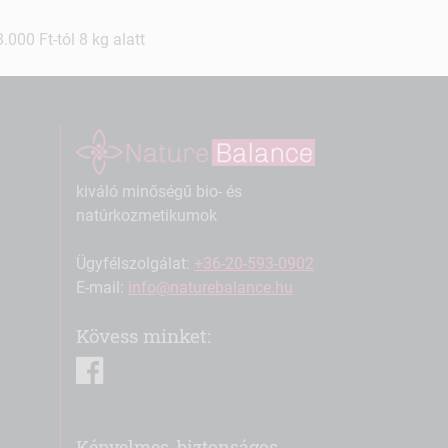
000 Ft-tól 8 kg alatt
kiváló minőségű bio- és
natúrkozmetikumok
Ügyfélszolgálat:
+36-20-593-0902
E-mail:
info@naturebalance.hu
Kövess minket:
facebook
Kényelmes, biztonságos