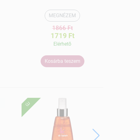
MEGNÉZEM
1866 Ft
1719 Ft
Elérhetõ
Kosárba teszem
Ko
ÚJ