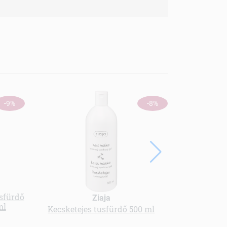
ÚJ
-9%
-8%
usfürdő
Ziaja
ml
Kecsketejes tusfürdő 500 ml
Med tusoló 
b