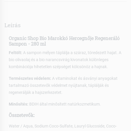
Leírás
Organic Shop Bio Marokkó Hercegnője Regeneráló
Sampon
- 280 ml
Feltölt:
A sampon mélyen táplálja a száraz, töredezett hajat. A
bio olivaolaj és a bio narancsvirág kivonatok különleges
kombinációja hihetetlen szépséget kölcsönöz a hajnak.
Természetes védelem:
A vitaminokat és ásványi anyagokat
tartalmazó összetevők védelmet nyújtanak, táplálják és
regenerálják a hajszerkezetet.
Minősítés:
BDIH által minősített natúrkozmetikum.
Összetevők:
Water / Aqua, Sodium Coco-Sulfate, Lauryl Glucoside, Coco-