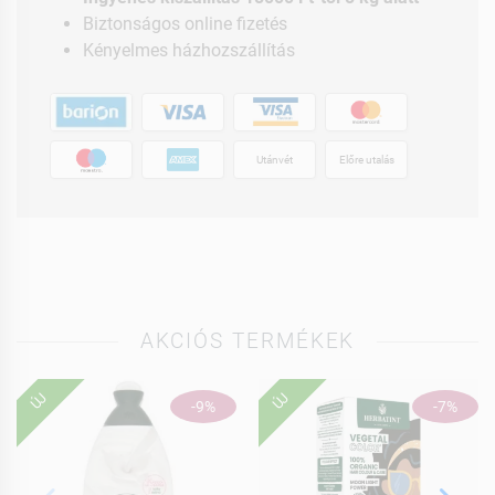
Biztonságos online fizetés
Kényelmes házhozszállítás
Utánvét
Előre utalás
AKCIÓS TERMÉKEK
ÚJ
ÚJ
-9%
-7%