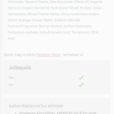
Glucoside, Glyceryl Oleate, Olea Europaea (Olive) Oil, Argania
Spinosa (Argan) Kernel Oil, Hydrolyzed Wheat Protein, Rosa
Damascena (Rose) Flower Water, Citrus Aurantium Amara
(Bitter Orange) Flower Water, Sodium Chloride,
Parfum/Fragrance, Benzyl Alcohol, Sodium Benzoate,
Potassium Sorbate, Dehydroacetic Acid, Tocopherol, Citric
Acid.
Nézd meg a többi
Organic Shop
terméket is!
Jellemzők
bio:
bio:
naturebalance.hu előnyei
Ingyenes kiszállítás 18000 Ft-tól 8 kg alatt