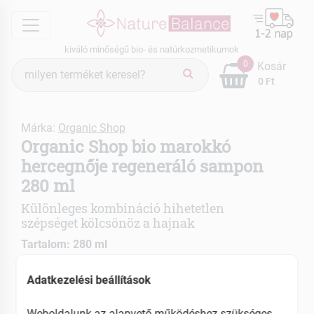
menu
kiváló minőségű bio- és natúrkozmetikumok
Termék
0
Kosár
keresés
0 Ft
Márka:
Organic Shop
Organic Shop bio marokkó
hercegnője regeneráló sampon
280 ml
Különleges kombináció hihetetlen
szépséget kölcsönöz a hajnak
Tartalom: 280 ml
Feltölti és mélyen táplálja a száraz, töredezett
Adatkezelési beállítások
hajat
Táplálják és regenerálják a hajszerkezet
Weboldalunk az alapvető működéshez szükséges