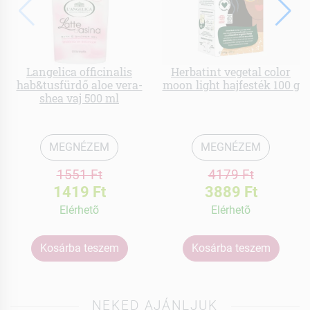
Langelica officinalis
Herbatint vegetal color
hab&tusfürdő aloe vera-
moon light hajfesték 100 g
shea vaj 500 ml
MEGNÉZEM
MEGNÉZEM
1551 Ft
4179 Ft
1419 Ft
3889 Ft
Elérhetõ
Elérhetõ
Kosárba teszem
Kosárba teszem
NEKED AJÁNLJUK