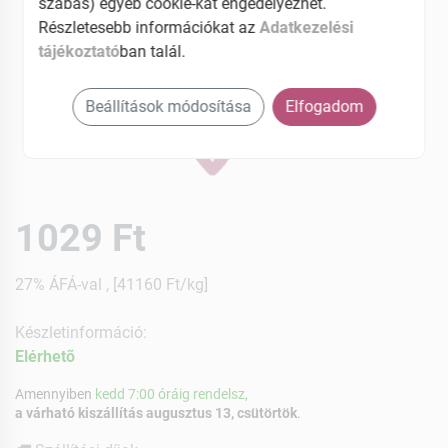
szabás) egyéb cookie-kat engedélyezhet.
Részletesebb információkat az
Adatkezelési
tájékoztató
ban talál.
Beállítások módosítása
Elfogadom
1029 Ft
27% ÁFÁ-val , [41160 Ft/kg]
Készletinformáció:
Elérhetõ
Amennyiben
kedd 7:00 óráig rendelsz,
a várható kiszállítás augusztus 13, csütörtök
.