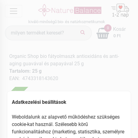
menu
kiváló minőségű bio- és natúrkozmetikumok
Termék
0
Kosár
keresés
0 Ft
Organic Shop bio fátyolmaszk antioxidáns és anti-
aging guavával és papayával 25 g
Tartalom: 25 g
EAN: 4743318143620
ÚJ
Adatkezelési beállítások
Weboldalunk az alapvető működéshez szükséges
cookie-kat használ. Szélesebb körű
funkcionalitáshoz (marketing, statisztika, személyre