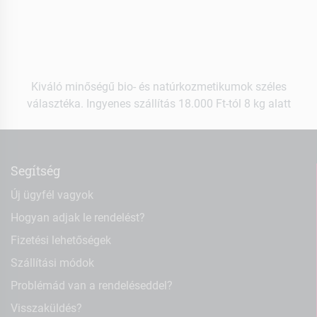
Kiváló minőségű bio- és natúrkozmetikumok széles
választéka. Ingyenes szállítás 18.000 Ft-tól 8 kg alatt
Segítség
Új ügyfél vagyok
Hogyan adjak le rendelést?
Fizetési lehetőségek
Szállítási módok
Problémád van a rendeléseddel?
Visszaküldés?