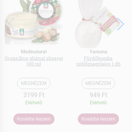
Medinatural
Yamuna
Organikus ghánai sheavaj
Fürdőbomba
100 ml
szőlőmagolajos 1 db
MEGNÉZEM
MEGNÉZEM
3199 Ft
949 Ft
Elérhetõ
Elérhetõ
Kosárba teszem
Kosárba teszem