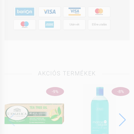
Utánvét
Előre utalás
AKCIÓS TERMÉKEK
-9%
-8%