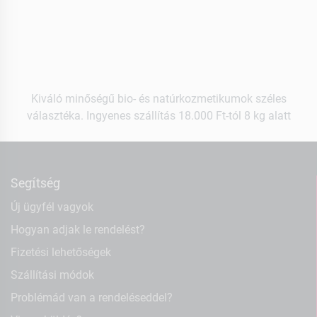
Kiváló minőségű bio- és natúrkozmetikumok széles
választéka. Ingyenes szállítás 18.000 Ft-tól 8 kg alatt
Segítség
Új ügyfél vagyok
Hogyan adjak le rendelést?
Fizetési lehetőségek
Szállítási módok
Problémád van a rendeléseddel?