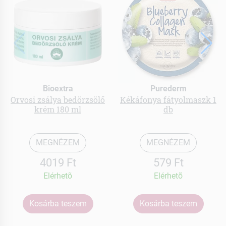
Bioextra
Purederm
Orvosi zsálya bedörzsölő
Kékáfonya fátyolmaszk 1
krém 180 ml
db
MEGNÉZEM
MEGNÉZEM
4019 Ft
579 Ft
Elérhetõ
Elérhetõ
Kosárba teszem
Kosárba teszem