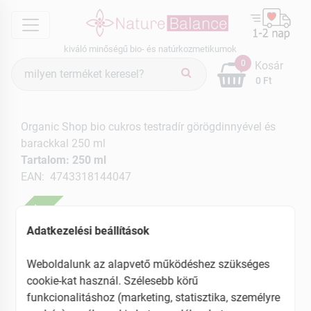
menu
kiváló minőségű bio- és natúrkozmetikumok
Termék
0
Kosár
keresés
0 Ft
Organic Shop bio cukros testradír görögdinnyével és
barackkal 250 ml
Tartalom: 250 ml
EAN: 4743318144047
ÚJ
Adatkezelési beállítások
Weboldalunk az alapvető működéshez szükséges
cookie-kat használ. Szélesebb körű
funkcionalitáshoz (marketing, statisztika, személyre