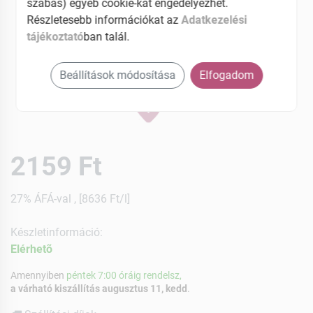
szabás) egyéb cookie-kat engedélyezhet.
Részletesebb információkat az
Adatkezelési
tájékoztató
ban talál.
Beállítások módosítása
Elfogadom
2159 Ft
27% ÁFÁ-val , [8636 Ft/l]
Készletinformáció:
Elérhetõ
Amennyiben
péntek 7:00 óráig rendelsz,
a várható kiszállítás augusztus 11, kedd
.