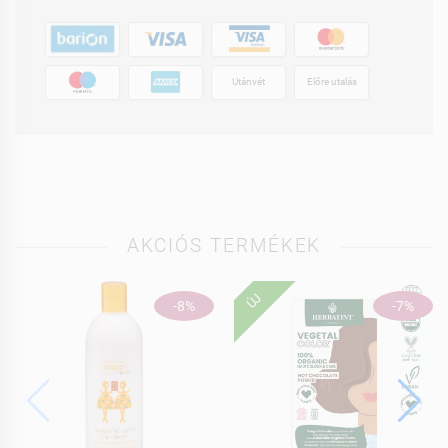
Utánvét
Előre utalás
AKCIÓS TERMÉKEK
ÚJ
-8%
-7%