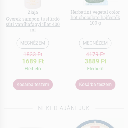
Herbatint vegetal color
Ziaja
hot chocolate hajfesték
Gyerek sampon tusfürdő
100 g
süti vaníliafagyi illat 400
ml
MEGNÉZEM
MEGNÉZEM
1833 Ft
4179 Ft
1689 Ft
3889 Ft
Elérhetõ
Elérhetõ
Kosárba teszem
Kosárba teszem
NEKED AJÁNLJUK