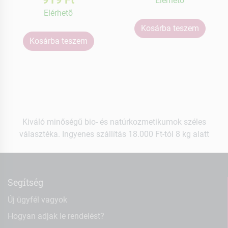
Elérhetõ
Elérhetõ
Kosárba teszem
Kosárba teszem
Kiváló minőségű bio- és natúrkozmetikumok széles
választéka. Ingyenes szállítás 18.000 Ft-tól 8 kg alatt
Segítség
Új ügyfél vagyok
Hogyan adjak le rendelést?