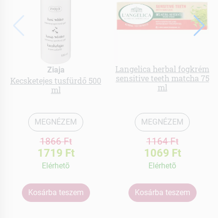
Langelica herbal fogkrém
Ziaja
sensitive teeth matcha 75
Kecsketejes tusfürdő 500
ml
ml
MEGNÉZEM
MEGNÉZEM
1866 Ft
1164 Ft
1719 Ft
1069 Ft
Elérhetõ
Elérhetõ
Kosárba teszem
Kosárba teszem