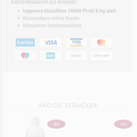
naturebalance.hu előnyei
Ingyenes kiszállítás 18000 Ft-tól 8 kg alatt
Biztonságos online fizetés
Kényelmes házhozszállítás
Utánvét
Előre utalás
AKCIÓS TERMÉKEK
-8%
-9%