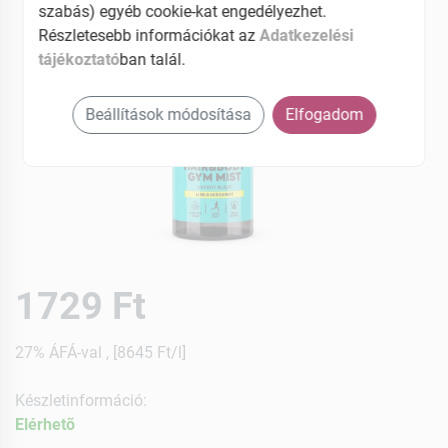
szabás) egyéb cookie-kat engedélyezhet.
Részletesebb információkat az
Adatkezelési
tájékoztató
ban talál.
Beállítások módosítása
Elfogadom
1729 Ft
27% ÁFÁ-val , [8645 Ft/l]
Készletinformáció:
Elérhetõ