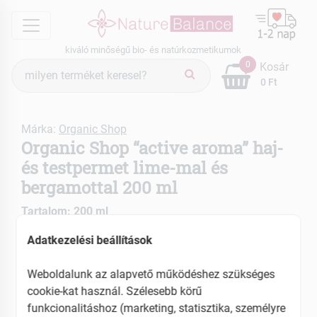
menu
kiváló minőségű bio- és natúrkozmetikumok
Termék
0
Kosár
keresés
0 Ft
Márka:
Organic Shop
Organic Shop “active aroma” haj-
és testpermet lime-mal és
bergamottal 200 ml
Tartalom: 200 ml
EAN: 4743318106458
Adatkezelési beállítások
ÚJ
Weboldalunk az alapvető működéshez szükséges
cookie-kat használ. Szélesebb körű
funkcionalitáshoz (marketing, statisztika, személyre