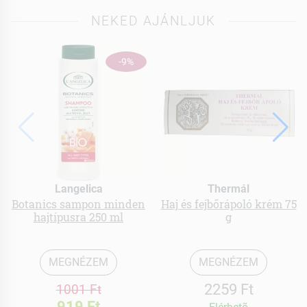
NEKED AJÁNLJUK
-9%
Langelica
Thermál
Botanics sampon minden
Haj és fejbőrápoló krém 75
hajtípusra 250 ml
g
MEGNÉZEM
MEGNÉZEM
2259 Ft
1001 Ft
919 Ft