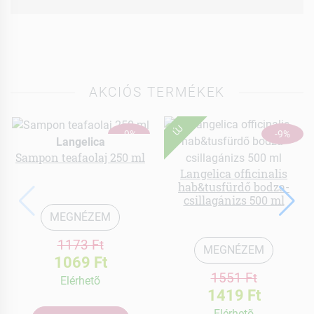
AKCIÓS TERMÉKEK
ÚJ
-9%
-9%
Langelica
Sampon teafaolaj 250 ml
Langelica officinalis
hab&tusfürdő bodza-
csillagánizs 500 ml
MEGNÉZEM
1173 Ft
MEGNÉZEM
1069 Ft
1551 Ft
Elérhetõ
1419 Ft
Elérhetõ