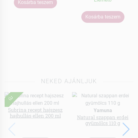
Kosárba teszem
Kosárba teszem
NEKED AJÁNLJUK
ÚJ
Subrina recept hajszesz
Yamuna
hajhullás ellen 200 ml
Natural szappan erdei
gyümölcs 110 g