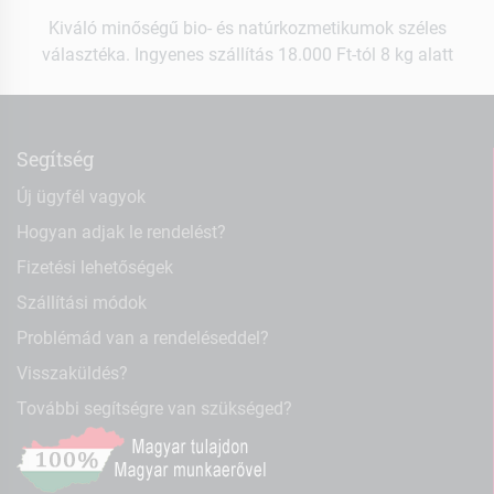
Kiváló minőségű bio- és natúrkozmetikumok széles
választéka. Ingyenes szállítás 18.000 Ft-tól 8 kg alatt
Segítség
Új ügyfél vagyok
Hogyan adjak le rendelést?
Fizetési lehetőségek
Szállítási módok
Problémád van a rendeléseddel?
Visszaküldés?
További segítségre van szükséged?