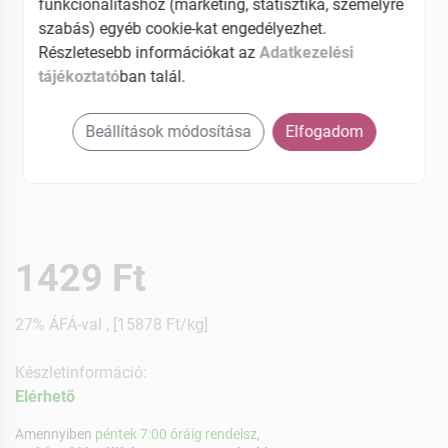
funkcionalitáshoz (marketing, statisztika, személyre
szabás) egyéb cookie-kat engedélyezhet.
Részletesebb információkat az
Adatkezelési
tájékoztató
ban talál.
Beállítások módosítása
Elfogadom
1429 Ft
27% ÁFÁ-val , [15878 Ft/kg]
Készletinformáció:
Elérhetõ
Amennyiben
péntek 7:00 óráig rendelsz,