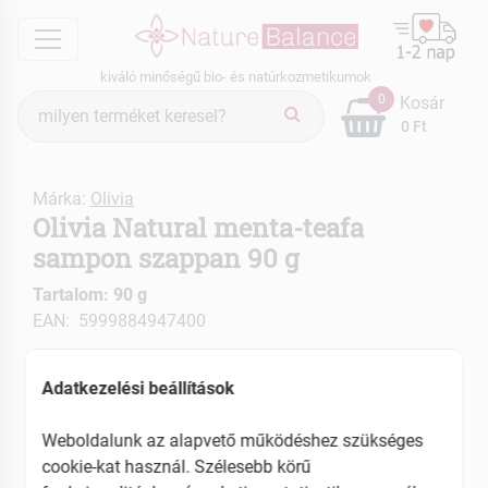
menu
kiváló minőségű bio- és natúrkozmetikumok
Termék
0
Kosár
keresés
0 Ft
Márka:
Olivia
Olivia Natural menta-teafa
sampon szappan 90 g
Tartalom: 90 g
EAN: 5999884947400
Adatkezelési beállítások
Weboldalunk az alapvető működéshez szükséges
cookie-kat használ. Szélesebb körű