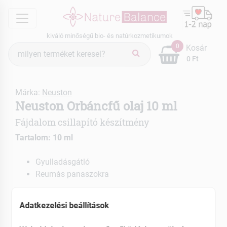
menu
kiváló minőségű bio- és natúrkozmetikumok
Termék
0
Kosár
keresés
0 Ft
Márka:
Neuston
Neuston Orbáncfű olaj 10 ml
Fájdalom csillapító készítmény
Tartalom: 10 ml
Gyulladásgátló
Reumás panaszokra
EAN: 5999886398736
Adatkezelési beállítások