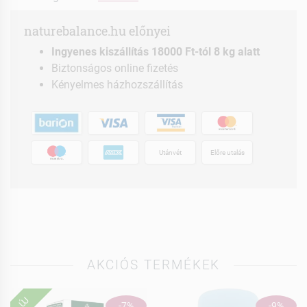
naturebalance.hu előnyei
Ingyenes kiszállítás 18000 Ft-tól 8 kg alatt
Biztonságos online fizetés
Kényelmes házhozszállítás
Utánvét
Előre utalás
AKCIÓS TERMÉKEK
ÚJ
-7%
-9%