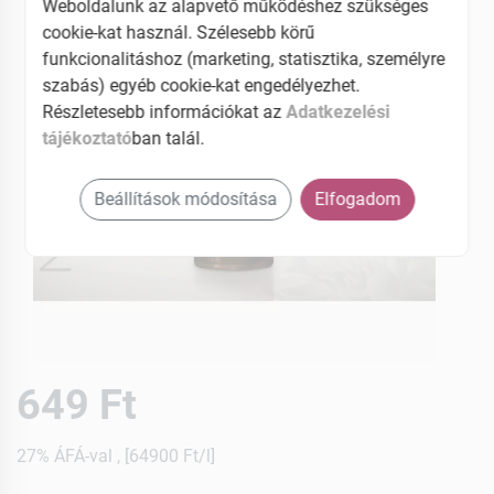
Weboldalunk az alapvető működéshez szükséges
cookie-kat használ. Szélesebb körű
funkcionalitáshoz (marketing, statisztika, személyre
szabás) egyéb cookie-kat engedélyezhet.
Részletesebb információkat az
Adatkezelési
tájékoztató
ban talál.
Beállítások módosítása
Elfogadom
649 Ft
27% ÁFÁ-val , [64900 Ft/l]