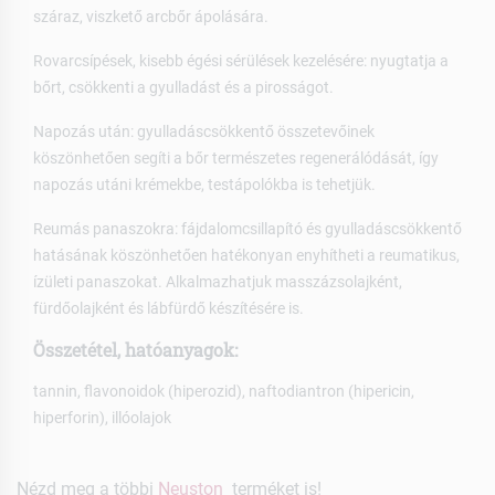
száraz, viszkető arcbőr ápolására.
Rovarcsípések, kisebb égési sérülések kezelésére: nyugtatja a
bőrt, csökkenti a gyulladást és a pirosságot.
Napozás után: gyulladáscsökkentő összetevőinek
köszönhetően segíti a bőr természetes regenerálódását, így
napozás utáni krémekbe, testápolókba is tehetjük.
Reumás panaszokra: fájdalomcsillapító és gyulladáscsökkentő
hatásának köszönhetően hatékonyan enyhítheti a reumatikus,
ízületi panaszokat. Alkalmazhatjuk masszázsolajként,
fürdőolajként és lábfürdő készítésére is.
Összetétel, hatóanyagok:
tannin, flavonoidok (hiperozid), naftodiantron (hipericin,
hiperforin), illóolajok
Nézd meg a többi
Neuston
terméket is!