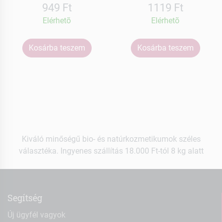
949 Ft
1119 Ft
Elérhetõ
Elérhetõ
Kosárba teszem
Kosárba teszem
Kiváló minőségű bio- és natúrkozmetikumok széles
választéka. Ingyenes szállítás 18.000 Ft-tól 8 kg alatt
Segítség
Új ügyfél vagyok