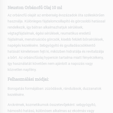
Neuston Orbáncfű Olaj 10 ml
Az orbáncfű olaját az emberiség évszázadok óta széleskörűen
használja. Különleges fájdalomcsillapító és görcsoldó hatással
rendelkezik, így bátran alkalmazhatjuk sérülések,
végtagfájdalmak, égési sérülések, reumatikus eredetű
fájdalmak, menstruációs görcsök, kisebb felületi bőrsérülések,
napégés kezelésére. Sebgyógyító és gyulladáscsökkentő
hatását kíméletesen fejti ki, miközben hidratálja és revitalizálja
a bőrt. Az orbáncfűolaj hypericin tartalma miatt fényérzékeny,
így használatát követően nem ajánlott a napozás vagy
közvetlen napfény.
Felhasználási módjai:
Borogatás formájában: zúzódások, rándulások, duzzanatok
kezelésére.
Arckrémek, kozmetikumok összetevőjeként: sebgyógyító,
hámosító hatású, különösen alkalmas az ekcémás vagy