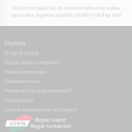
Kiváló minőségű bio- és natúrkozmetikumok széles
választéka. Ingyenes szállítás 18.000 Ft-tól 8 kg alatt
Segítség
Új ügyfél vagyok
Hogyan adjak le rendelést?
Fizetési lehetőségek
Szállítási módok
Problémád van a rendeléseddel?
Visszaküldés?
További segítségre van szükséged?