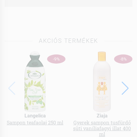
AKCIÓS TERMÉKEK
-9%
-8%
Langelica
Ziaja
Sampon teafaolaj 250 ml
Gyerek sampon tusfürdő
süti vaníliafagyi illat 400
ml