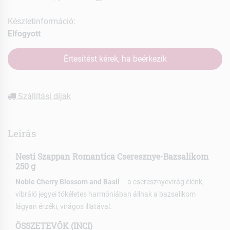
Készletinformáció:
Elfogyott
Értesítést kérek, ha beérkezik
Szállítási díjak
Leírás
Nesti Szappan Romantica Cseresznye-Bazsalikom
250 g
Noble Cherry Blossom and Basil
– a cseresznyevirág élénk,
vibráló jegyei tökéletes harmóniában állnak a bazsalikom
lágyan érzéki, virágos illatával.
ÖSSZETEVŐK (INCI)