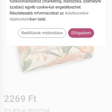
funkcionalitáshoz (marketing, statisztika, személyre
szabás) egyéb cookie-kat engedélyezhet.
Részletesebb információkat az
Adatkezelési
tájékoztató
ban talál.
Beállítások módosítása
Elfogadom
2269 Ft
27% ÁFÁ-val , [9076 Ft/kg]