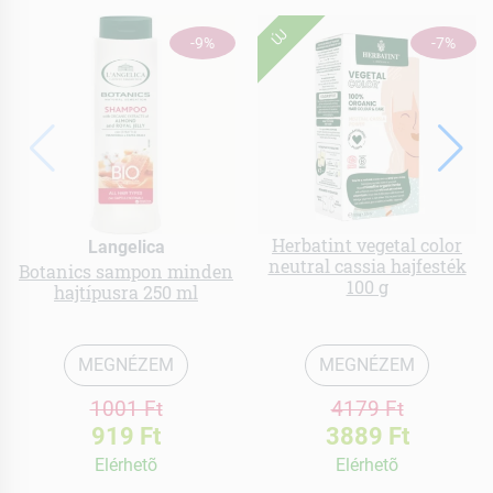
ÚJ
-9%
-7%
Herbatint vegetal color
Langelica
neutral cassia hajfesték
Botanics sampon minden
100 g
hajtípusra 250 ml
MEGNÉZEM
MEGNÉZEM
1001 Ft
4179 Ft
919 Ft
3889 Ft
Elérhetõ
Elérhetõ