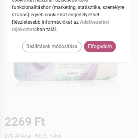
funkcionalitáshoz (marketing, statisztika, személyre
szabás) egyéb cookie-kat engedélyezhet.
Részletesebb információkat az
Adatkezelési
tájékoztató
ban talál.
Beállítások módosítása
Elfogadom
2269 Ft
27% ÁFÁ-val , [9076 Ft/kg]