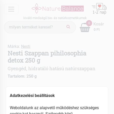
menu
kiváló minőségű bio- és natúrkozmetikumok
Termék
0
Kosár
keresés
0 Ft
Márka:
Nesti
Nesti Szappan pihilosophia
detox 250 g
Gyengéd, hidratáló hatású natúrszappan
Tartalom: 250 g
Nem tartalmaz szulfátokat
Tisztítja, táplálja és hidratálja a bőrt
Adatkezelési beállítások
EAN: 837524001370
Weboldalunk az alapvető működéshez szükséges
cookie-kat használ. Szélesebb körű