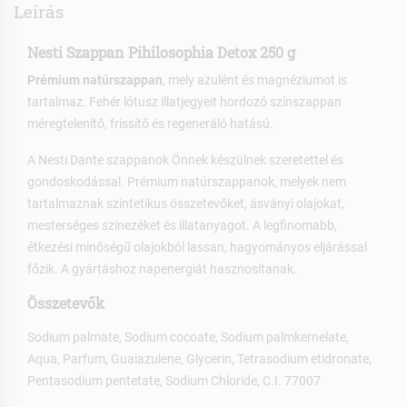
Leírás
Nesti Szappan Pihilosophia Detox 250 g
Prémium natúrszappan
, mely azulént és magnéziumot is
tartalmaz. Fehér lótusz illatjegyeit hordozó színszappan
méregtelenítő, frissítő és regeneráló hatású.
A Nesti Dante szappanok Önnek készülnek szeretettel és
gondoskodással. Prémium natúrszappanok, melyek nem
tartalmaznak szintetikus összetevőket, ásványi olajokat,
mesterséges színezéket és illatanyagot. A legfinomabb,
étkezési minőségű olajokból lassan, hagyományos eljárással
főzik. A gyártáshoz napenergiát hasznosítanak.
Összetevők
Sodium palmate, Sodium cocoate, Sodium palmkernelate,
Aqua, Parfum, Guaiazulene, Glycerin, Tetrasodium etidronate,
Pentasodium pentetate, Sodium Chloride, C.I. 77007