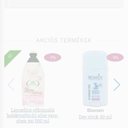
AKCIÓS TERMÉKEK
ÚJ
-9%
-9%
Langelica officinalis
Bionsen
hab&tusfürdő aloe vera-
Deo stick 40 ml
shea vaj 500 ml