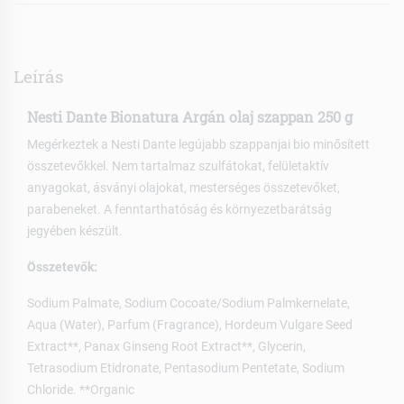
Leírás
Nesti Dante Bionatura Argán olaj szappan 250 g
Megérkeztek a Nesti Dante legújabb szappanjai bio minősített
összetevőkkel. Nem tartalmaz szulfátokat, felületaktív
anyagokat, ásványi olajokat, mesterséges összetevőket,
parabeneket. A fenntarthatóság és környezetbarátság
jegyében készült.
Összetevők:
Sodium Palmate, Sodium Cocoate/Sodium Palmkernelate,
Aqua (Water), Parfum (Fragrance), Hordeum Vulgare Seed
Extract**, Panax Ginseng Root Extract**, Glycerin,
Tetrasodium Etidronate, Pentasodium Pentetate, Sodium
Chloride. **Organic