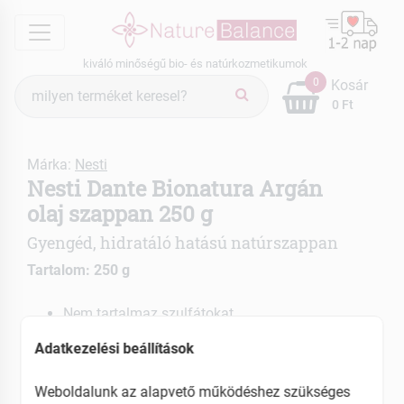
menu
kiváló minőségű bio- és natúrkozmetikumok
Termék
0
Kosár
keresés
0 Ft
Márka:
Nesti
Nesti Dante Bionatura Argán
olaj szappan 250 g
Gyengéd, hidratáló hatású natúrszappan
Tartalom: 250 g
Nem tartalmaz szulfátokat
Vegán összetétel
Adatkezelési beállítások
Tisztítja, táplálja és hidratálja a bőrt
Weboldalunk az alapvető működéshez szükséges