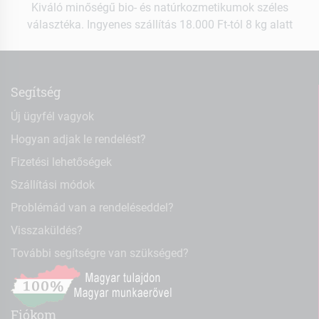
Kiváló minőségű bio- és natúrkozmetikumok széles
választéka. Ingyenes szállítás 18.000 Ft-tól 8 kg alatt
Segítség
Új ügyfél vagyok
Hogyan adjak le rendelést?
Fizetési lehetőségek
Szállítási módok
Problémád van a rendeléseddel?
Visszaküldés?
További segítségre van szükséged?
Fiókom