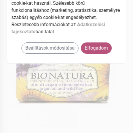
cookie-kat használ. Szélesebb körű
funkcionalitáshoz (marketing, statisztika, személyre
EAN: 837524002544
szabás) egyéb cookie-kat engedélyezhet.
Részletesebb információkat az
Adatkezelési
tájékoztató
ban talál.
Beállítások módosítása
Elfogadom