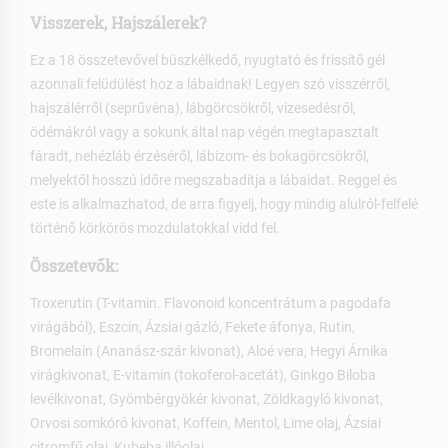
Visszerek, Hajszálerek?
Ez a 18 összetevővel büszkélkedő, nyugtató és frissítő gél
azonnali felüdülést hoz a lábaidnak! Legyen szó visszérről,
hajszálérről (seprűvéna), lábgörcsökről, vizesedésről,
ödémákról vagy a sokunk által nap végén megtapasztalt
fáradt, nehézláb érzéséről, lábizom- és bokagörcsökről,
melyektől hosszú időre megszabadítja a lábaidat. Reggel és
este is alkalmazhatod, de arra figyelj, hogy mindig alulról-felfelé
történő körkörös mozdulatokkal vidd fel.
Összetevők:
Troxerutin (T-vitamin. Flavonoid koncentrátum a pagodafa
virágából), Eszcin, Ázsiai gázló, Fekete áfonya, Rutin,
Bromelain (Ananász-szár kivonat), Aloé vera, Hegyi Árnika
virágkivonat, E-vitamin (tokoferol-acetát), Ginkgo Biloba
levélkivonat, Gyömbérgyökér kivonat, Zöldkagyló kivonat,
Orvosi somkóró kivonat, Koffein, Mentol, Lime olaj, Ázsiai
citromfű olaj, Kubeba illóolaj.