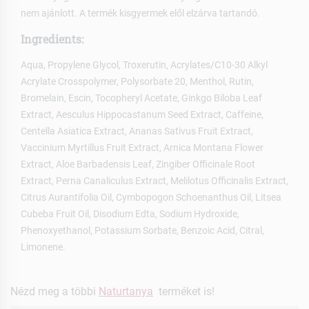
nem ajánlott. A termék kisgyermek elől elzárva tartandó.
Ingredients:
Aqua, Propylene Glycol, Troxerutin, Acrylates/C10-30 Alkyl
Acrylate Crosspolymer, Polysorbate 20, Menthol, Rutin,
Bromelain, Escin, Tocopheryl Acetate, Ginkgo Biloba Leaf
Extract, Aesculus Hippocastanum Seed Extract, Caffeine,
Centella Asiatica Extract, Ananas Sativus Fruit Extract,
Vaccinium Myrtillus Fruit Extract, Arnica Montana Flower
Extract, Aloe Barbadensis Leaf, Zingiber Officinale Root
Extract, Perna Canaliculus Extract, Melilotus Officinalis Extract,
Citrus Aurantifolia Oil, Cymbopogon Schoenanthus Oil, Litsea
Cubeba Fruit Oil, Disodium Edta, Sodium Hydroxide,
Phenoxyethanol, Potassium Sorbate, Benzoic Acid, Citral,
Limonene.
Nézd meg a többi
Naturtanya
terméket is!