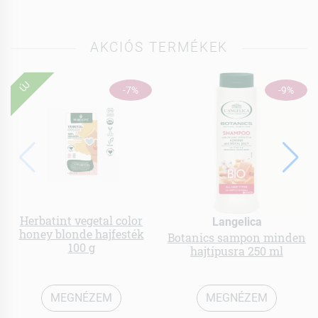
AKCIÓS TERMÉKEK
ÚJ
-7%
-9%
Herbatint vegetal color
Langelica
honey blonde hajfesték
Botanics sampon minden
100 g
hajtípusra 250 ml
MEGNÉZEM
MEGNÉZEM