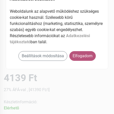
Weboldalunk az alapvető működéshez szükséges
cookie-kat használ. Szélesebb körű
funkcionalitáshoz (marketing, statisztika, személyre
szabás) egyéb cookie-kat engedélyezhet.
Részletesebb információkat az
Adatkezelési
tájékoztató
ban talál.
Beállítások módosítása
Elfogadom
4139 Ft
27% ÁFÁ-val , [41390 Ft/l]
Készletinformáció:
Elérhetõ