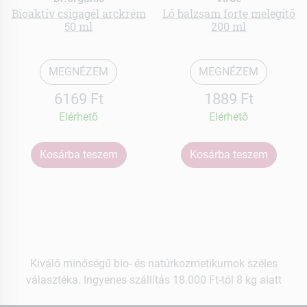
Bioaktív csigagél arckrém
Ló balzsam forte melegítő
50 ml
200 ml
MEGNÉZEM
MEGNÉZEM
6169 Ft
1889 Ft
Elérhetõ
Elérhetõ
Kosárba teszem
Kosárba teszem
Kiváló minőségű bio- és natúrkozmetikumok széles
választéka. Ingyenes szállítás 18.000 Ft-tól 8 kg alatt