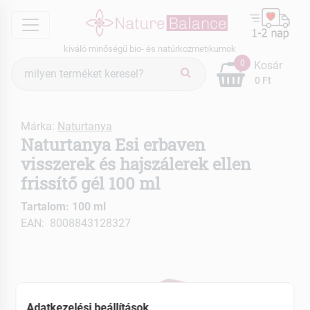
menu
kiváló minőségű bio- és natúrkozmetikumok
Termék
0
Kosár
keresés
0 Ft
Márka:
Naturtanya
Naturtanya Esi erbaven
visszerek és hajszálerek ellen
frissítő gél 100 ml
Tartalom: 100 ml
EAN: 8008843128327
Adatkezelési beállítások