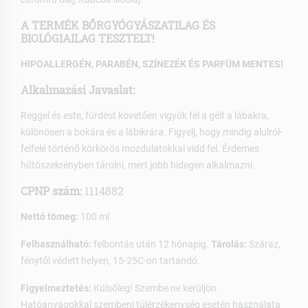
A TERMÉK BŐRGYÓGYÁSZATILAG ÉS
BIOLÓGIAILAG TESZTELT!
HIPOALLERGÉN, PARABÉN, SZÍNEZÉK ÉS PARFÜM MENTES!
Alkalmazási Javaslat:
Reggel és este, fürdést követően vigyük fel a gélt a lábakra,
különösen a bokára és a lábikrára. Figyelj, hogy mindig alulról-
felfelé történő körkörös mozdulatokkal vidd fel. Érdemes
hűtőszekrényben tárolni, mert jobb hidegen alkalmazni.
CPNP szám:
1114882
Nettó tömeg:
100 ml
Felhasználható:
felbontás után 12 hónapig.
Tárolás:
Száraz,
fénytől védett helyen, 15-25C-on tartandó.
Figyelmeztetés:
Külsőleg! Szembe ne kerüljön.
Hatóanyagokkal szembeni túlérzékenység esetén használata