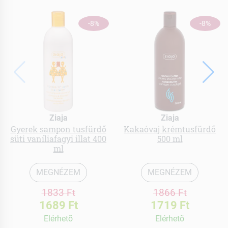
-8%
-8%
Ziaja
Ziaja
Gyerek sampon tusfürdő
Kakaóvaj krémtusfürdő
süti vaníliafagyi illat 400
500 ml
ml
MEGNÉZEM
MEGNÉZEM
1833 Ft
1866 Ft
1689 Ft
1719 Ft
Elérhetõ
Elérhetõ