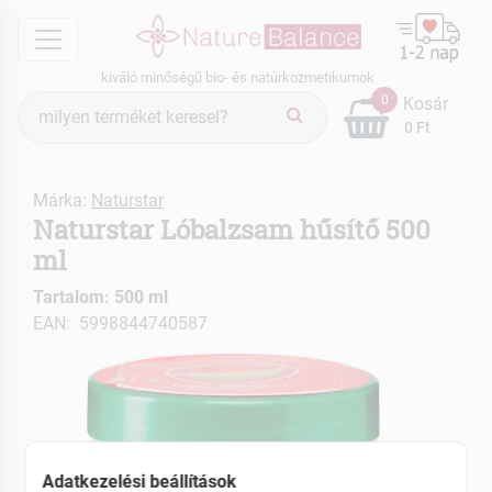
menu
kiváló minőségű bio- és natúrkozmetikumok
Termék
0
Kosár
keresés
0 Ft
Márka:
Naturstar
Naturstar Lóbalzsam hűsítő 500
ml
Tartalom: 500 ml
EAN: 5998844740587
Adatkezelési beállítások