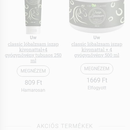
Uw
Uw
classic lóbalzsam iszap
classic lóbalzsam iszap
kivonattal+4
kivonattal + 4
gyógynövény tubusos 250
gyógynövény 500 ml
ml
MEGNÉZEM
MEGNÉZEM
1669 Ft
809 Ft
Elfogyott
Hamarosan
AKCIÓS TERMÉKEK