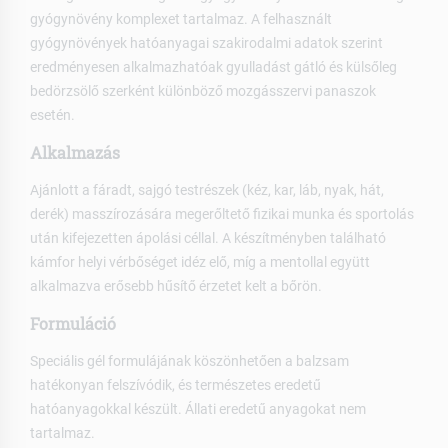
gyógynövény komplexet tartalmaz. A felhasznált
gyógynövények hatóanyagai szakirodalmi adatok szerint
eredményesen alkalmazhatóak gyulladást gátló és külsőleg
bedörzsölő szerként különböző mozgásszervi panaszok
esetén.
Alkalmazás
Ajánlott a fáradt, sajgó testrészek (kéz, kar, láb, nyak, hát,
derék) masszírozására megerőltető fizikai munka és sportolás
után kifejezetten ápolási céllal. A készítményben található
kámfor helyi vérbőséget idéz elő, míg a mentollal együtt
alkalmazva erősebb hűsítő érzetet kelt a bőrön.
Formuláció
Speciális gél formulájának köszönhetően a balzsam
hatékonyan felszívódik, és természetes eredetű
hatóanyagokkal készült. Állati eredetű anyagokat nem
tartalmaz.