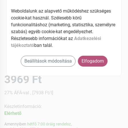
Weboldalunk az alapvető működéshez szükséges
cookie-kat használ. Szélesebb körű
funkcionalitáshoz (marketing, statisztika, személyre
szabás) egyéb cookie-kat engedélyezhet.
Részletesebb információkat az
Adatkezelési
tájékoztató
ban talál.
Beállítások módosítása
Elfogadom
3969 Ft
27% ÁFÁ-val , [7938 Ft/l]
Készletinformáció:
Elérhetõ
Amennyiben
hétfő 7:00 óráig rendelsz,