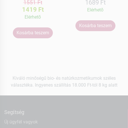
1689 Ft
1551 Ft
1419 Ft
Elérhetõ
Elérhetõ
Kosárba teszem
Kosárba teszem
Kiváló minőségű bio- és natúrkozmetikumok széles
választéka. Ingyenes szállítás 18.000 Ft-tól 8 kg alatt
Segítség
Új ügyfél vagyok