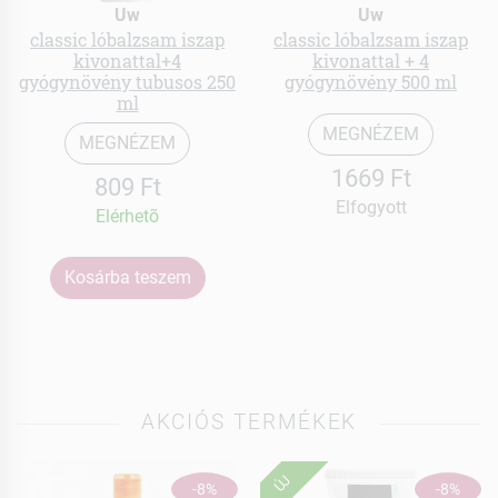
Uw
Uw
classic lóbalzsam iszap
classic lóbalzsam iszap
kivonattal+4
kivonattal + 4
gyógynövény tubusos 250
gyógynövény 500 ml
ml
MEGNÉZEM
MEGNÉZEM
1669 Ft
809 Ft
Elfogyott
Elérhetõ
Kosárba teszem
AKCIÓS TERMÉKEK
ÚJ
-8%
-8%