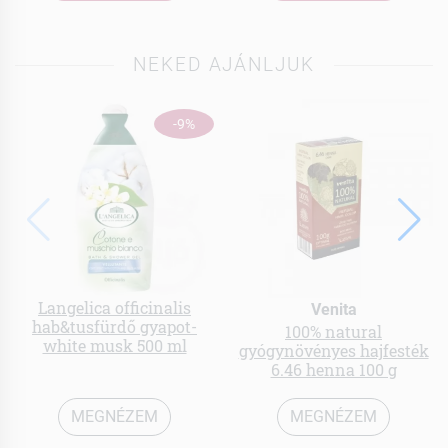
NEKED AJÁNLJUK
-9%
Langelica officinalis
Venita
hab&tusfürdő gyapot-
100% natural
white musk 500 ml
gyógynövényes hajfesték
6.46 henna 100 g
MEGNÉZEM
MEGNÉZEM