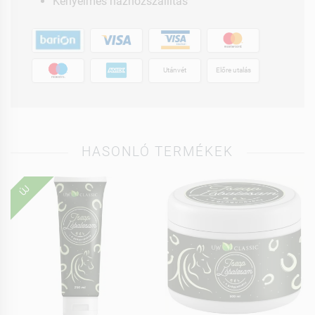
Kényelmes házhozszállítás
Utánvét
Előre utalás
HASONLÓ TERMÉKEK
ÚJ