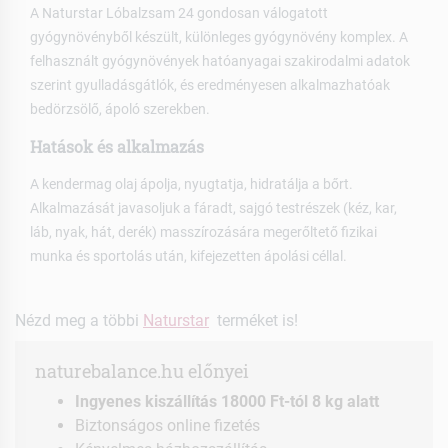
A Naturstar Lóbalzsam 24 gondosan válogatott
gyógynövényből készült, különleges gyógynövény komplex. A
felhasznált gyógynövények hatóanyagai szakirodalmi adatok
szerint gyulladásgátlók, és eredményesen alkalmazhatóak
bedörzsölő, ápoló szerekben.
Hatások és alkalmazás
A kendermag olaj ápolja, nyugtatja, hidratálja a bőrt.
Alkalmazását javasoljuk a fáradt, sajgó testrészek (kéz, kar,
láb, nyak, hát, derék) masszírozására megerőltető fizikai
munka és sportolás után, kifejezetten ápolási céllal.
Nézd meg a többi
Naturstar
terméket is!
naturebalance.hu előnyei
Ingyenes kiszállítás 18000 Ft-tól 8 kg alatt
Biztonságos online fizetés