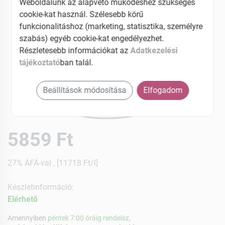
Weboldalunk az alapvető működéshez szükséges
cookie-kat használ. Szélesebb körű
funkcionalitáshoz (marketing, statisztika, személyre
szabás) egyéb cookie-kat engedélyezhet.
Részletesebb információkat az
Adatkezelési
tájékoztató
ban talál.
Beállítások módosítása
Elfogadom
5859 Ft
27% ÁFÁ-val , [11718 Ft/l]
Készletinformáció:
Elérhetõ
Amennyiben
péntek 7:00 óráig rendelsz,