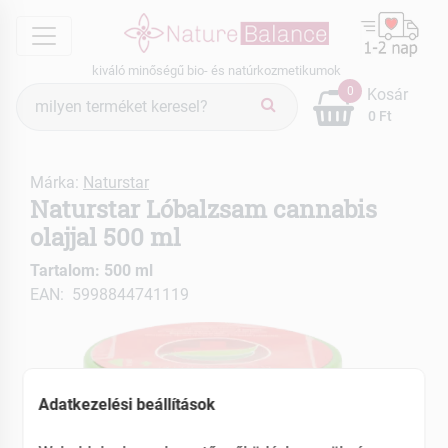
menu
kiváló minőségű bio- és natúrkozmetikumok
Termék
0
Kosár
keresés
0 Ft
Márka:
Naturstar
Naturstar Lóbalzsam cannabis
olajjal 500 ml
Tartalom: 500 ml
EAN: 5998844741119
Adatkezelési beállítások