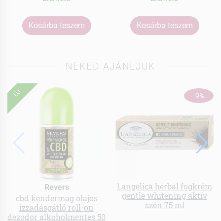
Kosárba teszem
Kosárba teszem
NEKED AJÁNLJUK
ÚJ
-9%
Langelica herbal fogkrém
Revers
gentle whitening aktív
cbd kendermag olajos
szén 75 ml
izzadásgátló roll-on
dezodor alkoholmentes 50