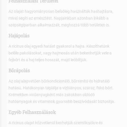
Felhasználási Területei
Az olajat hagyományosan belsőleg használták hashajtásra,
mivel segíti az emésztést. Napjainkban azonban inkább a
szépségiparban alkalmazzák, méghozzá több területen is.
Hajápolás
A ricinus olaj egyedi hatást gyakorol a hajra. Készíthetünk
belőle pakolásokat, vagy hajmosás után bekenhetjük vele a
fejbőrt és a haj teljes hosszát, majd leöblítjük.
Bőrápolás
Az olaj alapvetően bőrkondicionáló, bőrsimító és hidratáló
hatású. Hatékonyan táplálja a vízhiányos, száraz, fakó bőrt.
Krémekben vivőanyagként más zsírokban oldódó
hatóanyagok és vitaminok gyorsabb beszívódását biztosítja.
Egyéb Felhasználások
A ricinus olajat közvetlenül kenhetjük szemölcsökre és