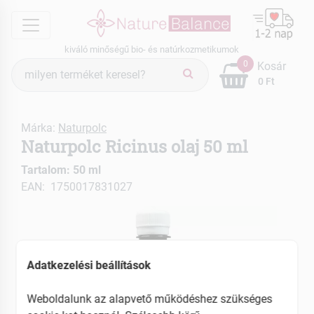
menu
kiváló minőségű bio- és natúrkozmetikumok
Termék
0
Kosár
keresés
0 Ft
Márka:
Naturpolc
Naturpolc Ricinus olaj 50 ml
Tartalom: 50 ml
EAN: 1750017831027
Adatkezelési beállítások
Weboldalunk az alapvető működéshez szükséges