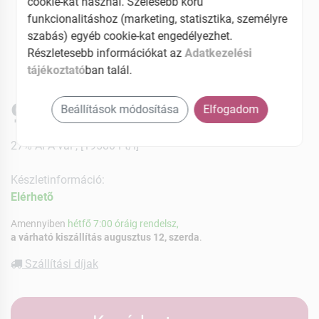
cookie-kat használ. Szélesebb körű
funkcionalitáshoz (marketing, statisztika, személyre
szabás) egyéb cookie-kat engedélyezhet.
Részletesebb információkat az
Adatkezelési
tájékoztató
ban talál.
979 Ft
Beállítások módosítása
Elfogadom
27% ÁFÁ-val , [19580 Ft/l]
Készletinformáció:
Elérhetõ
Amennyiben
hétfő 7:00 óráig rendelsz,
a várható kiszállítás augusztus 12, szerda
.
Szállítási díjak