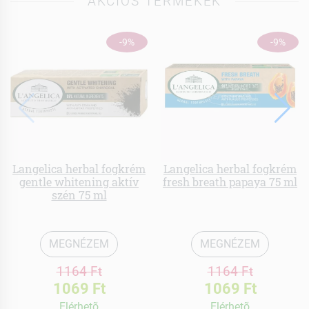
AKCIÓS TERMÉKEK
-9%
-9%
Langelica herbal fogkrém
Langelica herbal fogkrém
gentle whitening aktív
fresh breath papaya 75 ml
szén 75 ml
MEGNÉZEM
MEGNÉZEM
1164 Ft
1164 Ft
1069 Ft
1069 Ft
Elérhetõ
Elérhetõ