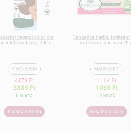
rbatint vegetal color hot
Langelica herbal fogkrém
hocolate hajfesték 100 g
protection aloe vera 75 
MEGNÉZEM
MEGNÉZEM
4179 Ft
1164 Ft
3889 Ft
1069 Ft
Elérhetõ
Elérhetõ
Kosárba teszem
Kosárba teszem