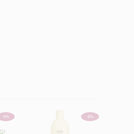
ÚJ
-9%
-8%