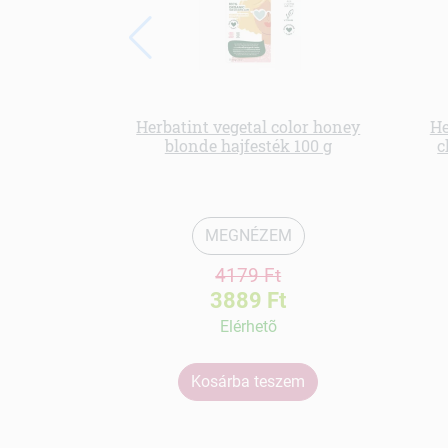
Herbatint vegetal color honey
He
blonde hajfesték 100 g
c
MEGNÉZEM
4179 Ft
3889 Ft
Elérhetõ
Kosárba teszem