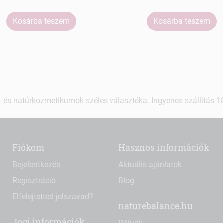
Kosárba teszem
Kosárba teszem
 és natúrkozmetikumok széles választéka. Ingyenes szállítás 18.
Fiókom
Hasznos információk
Bejelentkezés
Aktuális ajánlatok
Regisztráció
Blog
Elfelejtetted jelszavad?
naturebalance.hu
Jogi információk
Rólunk