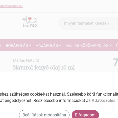
aturebalance.hu
Termék
keresés
BŐRÁPOLÁS
HAJÁPOLÁS
KÉZ- ÉS KÖRÖMÁPOLÁS
7
Márka:
Naturol
Naturol fenyő olaj 10 ml
27
Tartalom: 10 ml
EAN: 5998436111108
Ké
El
ez szükséges cookie-kat használ. Szélesebb körű funkcionalitá
at engedélyezhet. Részletesebb információkat az
Adatkezelési 
Beállítások módosítása
Elfogadom