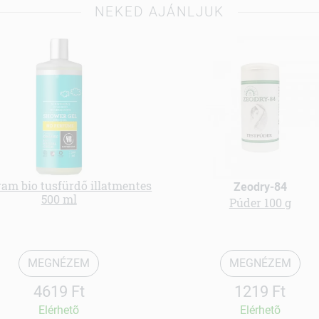
NEKED AJÁNLJUK
am bio tusfürdő illatmentes
Zeodry-84
500 ml
Púder 100 g
MEGNÉZEM
MEGNÉZEM
4619 Ft
1219 Ft
Elérhetõ
Elérhetõ