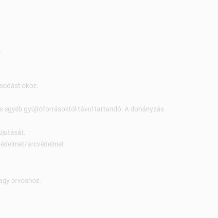
.
osodást okoz.
tól és egyéb gyújtóforrásoktól távol tartandó. A dohányzás
ijutását.
védelmet/arcvédelmet.
gy orvoshoz.