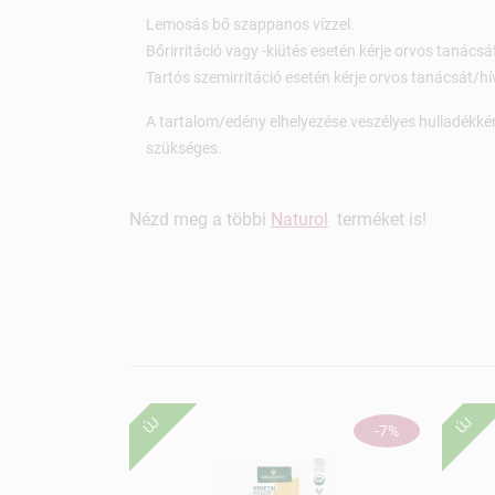
Lemosás bő szappanos vízzel.
Bőrirritáció vagy -kiütés esetén kérje orvos tanácsá
Tartós szemirritáció esetén kérje orvos tanácsát/hí
A tartalom/edény elhelyezése veszélyes hulladékként
szükséges.
Nézd meg a többi
Naturol
terméket is!
ÚJ
ÚJ
-7%