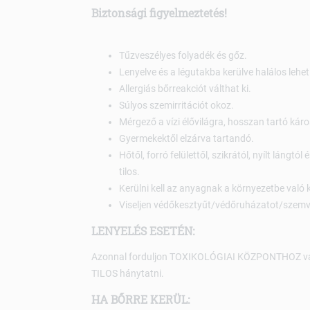
Biztonsági figyelmeztetés!
Tűzveszélyes folyadék és gőz.
Lenyelve és a légutakba kerülve halálos lehet
Allergiás bőrreakciót válthat ki.
Súlyos szemirritációt okoz.
Mérgező a vízi élővilágra, hosszan tartó kár
Gyermekektől elzárva tartandó.
Hőtől, forró felülettől, szikrától, nyílt láng
tilos.
Kerülni kell az anyagnak a környezetbe való k
Viseljen védőkesztyűt/védőruházatot/szem
LENYELÉS ESETÉN:
Azonnal forduljon TOXIKOLÓGIAI KÖZPONTHOZ va
TILOS hánytatni.
HA BŐRRE KERÜL: