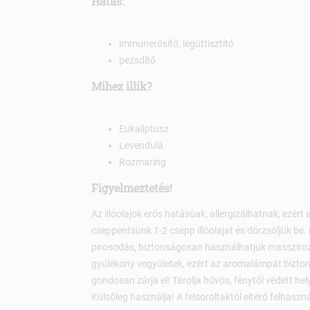
Hatás:
immunerősítő, légúttisztító
pezsdítő
Mihez illik?
Eukaliptusz
Levendula
Rozmaring
Figyelmeztetés!
Az illóolajok erős hatásúak, allergizálhatnak, ezért
cseppentsünk 1-2 csepp illóolajat és dörzsöljük be. 
pirosodás, biztonságosan használhatjuk masszíroz
gyúlékony vegyületek, ezért az aromalámpát bizto
gondosan zárja el! Tárolja hűvös, fénytől védett hely
Külsőleg használja! A felsoroltaktól eltérő felhasz