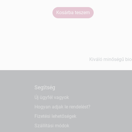
Kosárba teszem
Kiváló minőségű bio-
Segítség
Új ügyfél vagyok
Hogyan adjak le rendelést?
Fizetési lehetőségek
Szállítási módok