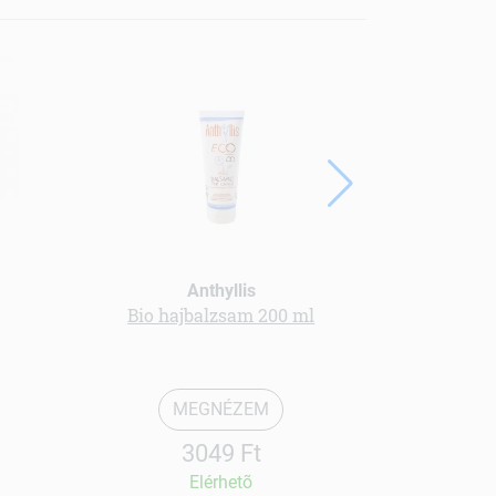
Anthyllis
Bio hajbalzsam 200 ml
Kövir
MEGNÉZEM
3049 Ft
Elérhetõ