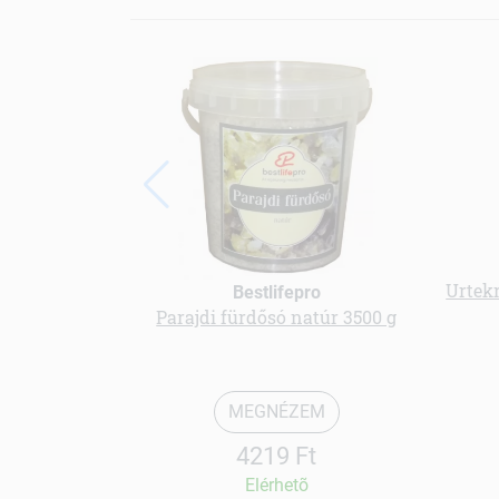
Urtekr
Bestlifepro
Parajdi fürdősó natúr 3500 g
MEGNÉZEM
4219 Ft
Elérhetõ