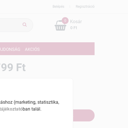
Belépés
Regisztráció
0
Kosár
0 Ft
ÚJDONSÁG
AKCIÓS
99 Ft
% ÁFÁ-val , [79900 Ft/l]
szletinformáció:
fogyott
shoz (marketing, statisztika,
tájékoztató
ban talál.
Értesítést kérek, ha beérkezik