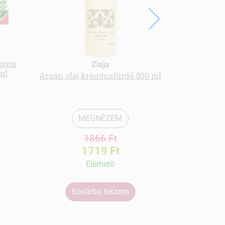
 gum
Herbatint ve
Ziaja
ml
ha
Argán olaj krémtusfürdő 500 ml
MEGNÉZEM
1866 Ft
1719 Ft
Elérhetõ
Kosárba teszem
Ko