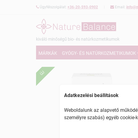
Ügyfélszolgálat:
+36-20-593-0902
Email:
info@n
kiváló minőségű bio- és natúrkozmetikumok
MÁRKÁK
GYÓGY- ÉS NATÚRKOZMETIKUMOK
ÚJ
Adatkezelési beállítások
Weboldalunk az alapvető működésh
személyre szabás) egyéb cookie-k