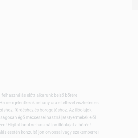
 a felhasználás előtt alkarunk belső bőrére
Ha nem jelentkezik néhány óra elteltével viszketés és
áshoz, fürdéshez és borogatáshoz. Az illóolajok
nságosan égő mécsessel használja! Gyermekek elől
en! Hígítatlanul ne használjon illóolajat a bőrén!
nálás esetén konzultáljon orvossal vagy szakemberrel!