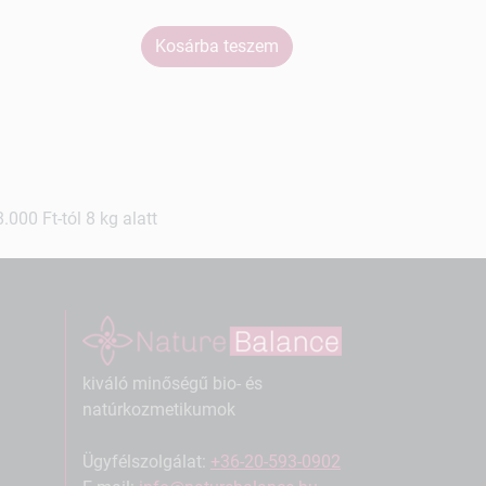
Kosárba teszem
Ko
000 Ft-tól 8 kg alatt
kiváló minőségű bio- és
natúrkozmetikumok
Ügyfélszolgálat:
+36-20-593-0902