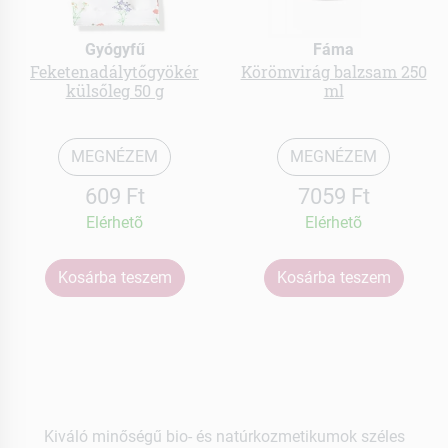
Gyógyfű
Fáma
Feketenadálytőgyökér
Körömvirág balzsam 250
külsőleg 50 g
ml
MEGNÉZEM
MEGNÉZEM
609 Ft
7059 Ft
Elérhetõ
Elérhetõ
Kosárba teszem
Kosárba teszem
Kiváló minőségű bio- és natúrkozmetikumok széles