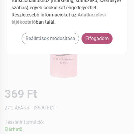
funkcionalitáshoz (marketing, statisztika, személyre
szabás) egyéb cookie-kat engedélyezhet.
Részletesebb információkat az
Adatkezelési
tájékoztató
ban talál.
Beállítások módosítása
Elfogadom
369 Ft
27% ÁFÁ-val , [3690 Ft/l]
Készletinformáció:
Elérhetõ