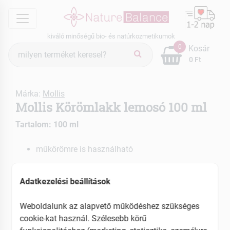
menu
kiváló minőségű bio- és natúrkozmetikumok
Termék
0
Kosár
keresés
0 Ft
Márka:
Mollis
Mollis Körömlakk lemosó 100 ml
Tartalom: 100 ml
műkörömre is használható
EAN: 5977892100727
Adatkezelési beállítások
Weboldalunk az alapvető működéshez szükséges
cookie-kat használ. Szélesebb körű