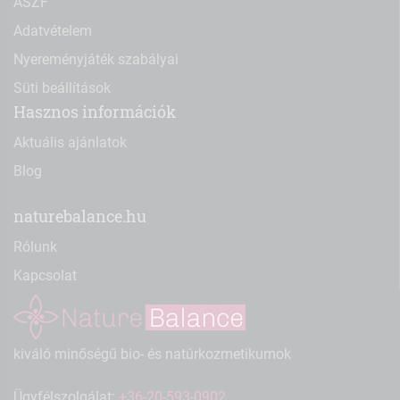
ÁSZF
Adatvételem
Nyereményjáték szabályai
Süti beállítások
Hasznos információk
Aktuális ajánlatok
Blog
naturebalance.hu
Rólunk
Kapcsolat
kiváló minőségű bio- és natúrkozmetikumok
Ügyfélszolgálat:
+36-20-593-0902