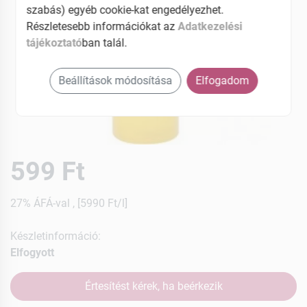
szabás) egyéb cookie-kat engedélyezhet.
Részletesebb információkat az
Adatkezelési
tájékoztató
ban talál.
Beállítások módosítása
Elfogadom
599 Ft
27% ÁFÁ-val , [5990 Ft/l]
Készletinformáció:
Elfogyott
Értesítést kérek, ha beérkezik