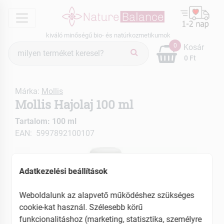
menu
kiváló minőségű bio- és natúrkozmetikumok
Termék
0
Kosár
keresés
0 Ft
Márka:
Mollis
Mollis Hajolaj 100 ml
Tartalom: 100 ml
EAN: 5997892100107
Adatkezelési beállítások
Weboldalunk az alapvető működéshez szükséges
cookie-kat használ. Szélesebb körű
funkcionalitáshoz (marketing, statisztika, személyre