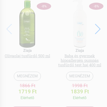
-8%
-8%
Ziaja
Ziaja
Olívaolaj tusfürdő 500 ml
Baba és gyermek
hipoallergén pumpás
tusfürdő test haj 400 ml
MEGNÉZEM
MEGNÉZEM
1866 Ft
1998 Ft
1719 Ft
1839 Ft
Elérhetõ
Elérhetõ