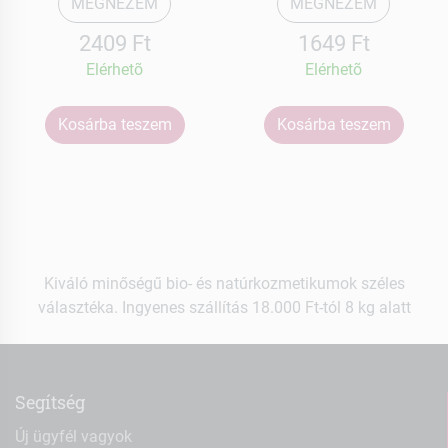
MEGNÉZEM
MEGNÉZEM
2409 Ft
1649 Ft
Elérhetõ
Elérhetõ
Kosárba teszem
Kosárba teszem
Kiváló minőségű bio- és natúrkozmetikumok széles
választéka. Ingyenes szállítás 18.000 Ft-tól 8 kg alatt
Segítség
Új ügyfél vagyok